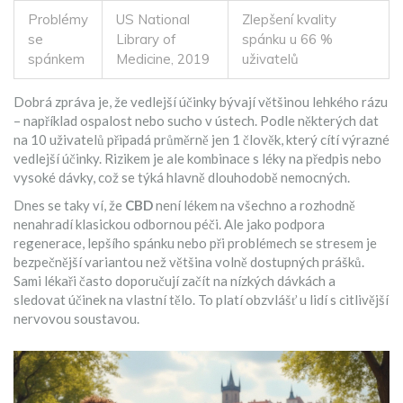
Problémy
US National
Zlepšení kvality
se
Library of
spánku u 66 %
spánkem
Medicine, 2019
uživatelů
Dobrá zpráva je, že vedlejší účinky bývají většinou lehkého rázu
– například ospalost nebo sucho v ústech. Podle některých dat
na 10 uživatelů připadá průměrně jen 1 člověk, který cítí výrazné
vedlejší účinky. Rizikem je ale kombinace s léky na předpis nebo
vysoké dávky, což se týká hlavně dlouhodobě nemocných.
Dnes se taky ví, že
CBD
není lékem na všechno a rozhodně
nenahradí klasickou odbornou péči. Ale jako podpora
regenerace, lepšího spánku nebo při problémech se stresem je
bezpečnější variantou než většina volně dostupných prášků.
Sami lékaři často doporučují začít na nízkých dávkách a
sledovat účinek na vlastní tělo. To platí obzvlášť u lidí s citlivější
nervovou soustavou.