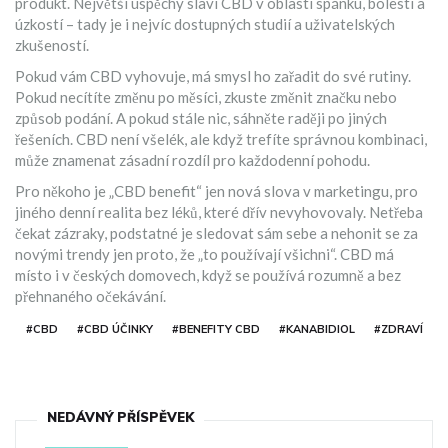
produkt. Největší úspěchy slaví CBD v oblasti spánku, bolesti a
úzkostí – tady je i nejvíc dostupných studií a uživatelských
zkušeností.
Pokud vám CBD vyhovuje, má smysl ho zařadit do své rutiny.
Pokud necítíte změnu po měsíci, zkuste změnit značku nebo
způsob podání. A pokud stále nic, sáhněte raději po jiných
řešeních. CBD není všelék, ale když trefíte správnou kombinaci,
může znamenat zásadní rozdíl pro každodenní pohodu.
Pro někoho je „CBD benefit“ jen nová slova v marketingu, pro
jiného denní realita bez léků, které dřív nevyhovovaly. Netřeba
čekat zázraky, podstatné je sledovat sám sebe a nehonit se za
novými trendy jen proto, že „to používají všichni“. CBD má
místo i v českých domovech, když se používá rozumně a bez
přehnaného očekávání.
#CBD
#CBD ÚČINKY
#BENEFITY CBD
#KANABIDIOL
#ZDRAVÍ
NEDÁVNÝ PŘÍSPĚVEK