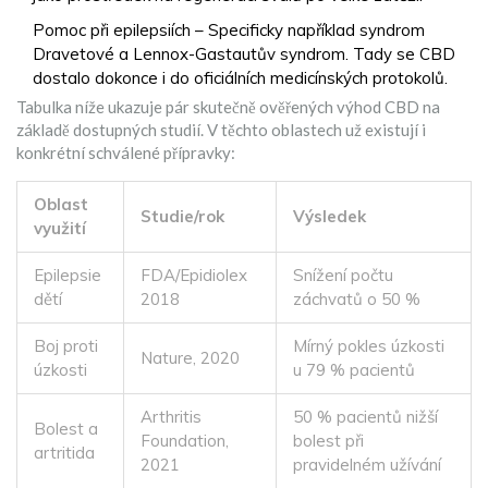
Pomoc při epilepsiích – Specificky například syndrom
Dravetové a Lennox-Gastautův syndrom. Tady se CBD
dostalo dokonce i do oficiálních medicínských protokolů.
Tabulka níže ukazuje pár skutečně ověřených výhod CBD na
základě dostupných studií. V těchto oblastech už existují i
konkrétní schválené přípravky:
Oblast
Studie/rok
Výsledek
využití
Epilepsie
FDA/Epidiolex
Snížení počtu
dětí
2018
záchvatů o 50 %
Boj proti
Mírný pokles úzkosti
Nature, 2020
úzkosti
u 79 % pacientů
Arthritis
50 % pacientů nižší
Bolest a
Foundation,
bolest při
artritida
2021
pravidelném užívání