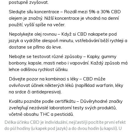
postupně zvyšovat.
Sledujte sílu koncentrace – Rozdíl mezi 5% a 30% CBD
olejem je značný. Nižší koncentrace je vhodná na denní
použití, vyšší spíše na večer.
Nepolykejte olej rovnou – Když si CBD nakapete pod
jazyk a vydržíte alespoň minutu, vstřebávání běží rychleji a
dostane se přímo do krve.
Nebojte se testovat různé způsoby – Kapky, gummy
bonbony, kapsle, masti nebo i vapování. Každý způsob má
lehce odlišnou rychlost účinku.
Dávejte pozor na kombinaci s léky – CBD může
ovlivňovat účinek některých léků (například warfarin, léky
na srdce či antidepresiva).
Kvalitu poznáte podle certifikátu – Důvěryhodné značky
zveřejňují nezávislé laboratorní testy svých produktů,
včetně obsahu THC a pesticidů.
Délka účinku CBD je individuální, nejčastěji pocítíte první efekt
do půl hodiny (u kapek pod jazyk) a do dvou hodin (u kapslí). U