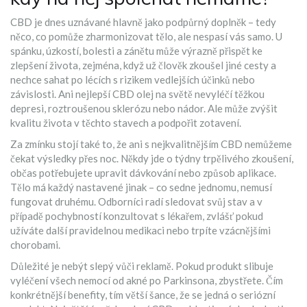
CBD je dnes uznávané hlavně jako podpůrný doplněk – tedy
něco, co pomůže zharmonizovat tělo, ale nespasí vás samo. U
spánku, úzkostí, bolesti a zánětu může výrazně přispět ke
zlepšení života, zejména, když už člověk zkoušel jiné cesty a
nechce sahat po lécích s rizikem vedlejších účinků nebo
závislosti. Ani nejlepší CBD olej na světě nevyléčí těžkou
depresi, roztroušenou sklerózu nebo nádor. Ale může zvýšit
kvalitu života v těchto stavech a podpořit zotavení.
Za zmínku stojí také to, že ani s nejkvalitnějším CBD nemůžeme
čekat výsledky přes noc. Někdy jde o týdny trpělivého zkoušení,
občas potřebujete upravit dávkování nebo způsob aplikace.
Tělo má každý nastavené jinak – co sedne jednomu, nemusí
fungovat druhému. Odborníci radí sledovat svůj stav a v
případě pochybností konzultovat s lékařem, zvlášť pokud
užíváte další pravidelnou medikaci nebo trpíte vzácnějšími
chorobami.
Důležité je nebýt slepý vůči reklamě. Pokud produkt slibuje
vyléčení všech nemocí od akné po Parkinsona, zbystřete. Čím
konkrétnější benefity, tím větší šance, že se jedná o seriózní