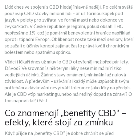
Lidé dnes ve spojení s CBD hledají hlavně naději. Po celém světě
používají CBD stovky milionů lidí – ať už formou kapek pod
jazyk, v pelety pro zvířata, ve formě mastí nebo dokonce ve
žvýkačkách. V České republice je legální, pokud obsah THC
nepřesáhne 1%, což je poměrně benevolentní hranice například
oproti západní Evropě. Oblíbenost roste také mezi seniory, kteří
se začali o účinky konopí zajímat často právě kvůli chronickým
bolestem nebo špatnému spánku.
Vědci i lékaři dnes už mluví o CBD otevřeněji než před pár lety.
Důvod? Ve srovnání s některými léky nese minimální riziko
vedlejších účinků. Žádné stavy omámení, minimální až nulová
závislost. A především – užívání si každý může uzpůsobit svým
potřebám a dávkování nevytváří tolerance jako léky na předpis.
Ale je CBD vtip marketingu, nebo má reálný dopad na zdraví? O
tom napoví další část.
Co znamenají „benefity CBD“ –
efekty, které stojí za zmínku
Když přijde na „benefity CBD“, je dobré chránit se před