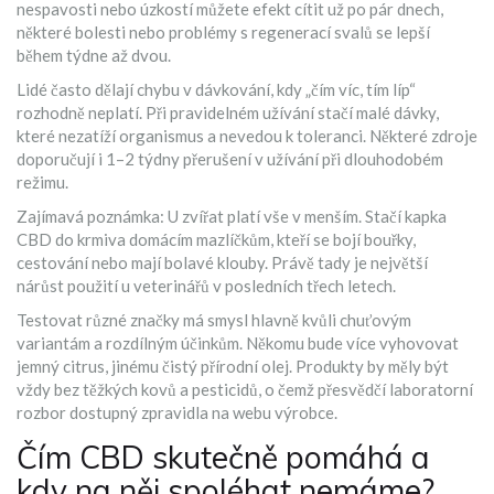
nespavosti nebo úzkostí můžete efekt cítit už po pár dnech,
některé bolesti nebo problémy s regenerací svalů se lepší
během týdne až dvou.
Lidé často dělají chybu v dávkování, kdy „čím víc, tím líp“
rozhodně neplatí. Při pravidelném užívání stačí malé dávky,
které nezatíží organismus a nevedou k toleranci. Některé zdroje
doporučují i 1–2 týdny přerušení v užívání při dlouhodobém
režimu.
Zajímavá poznámka: U zvířat platí vše v menším. Stačí kapka
CBD do krmiva domácím mazlíčkům, kteří se bojí bouřky,
cestování nebo mají bolavé klouby. Právě tady je největší
nárůst použití u veterinářů v posledních třech letech.
Testovat různé značky má smysl hlavně kvůli chuťovým
variantám a rozdílným účinkům. Někomu bude více vyhovovat
jemný citrus, jinému čistý přírodní olej. Produkty by měly být
vždy bez těžkých kovů a pesticidů, o čemž přesvědčí laboratorní
rozbor dostupný zpravidla na webu výrobce.
Čím CBD skutečně pomáhá a
kdy na něj spoléhat nemáme?