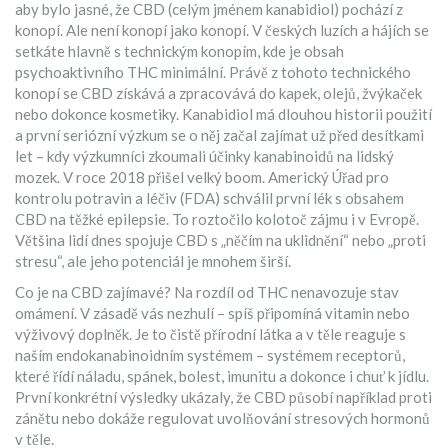
aby bylo jasné, že CBD (celým jménem kanabidiol) pochází z
konopí. Ale není konopí jako konopí. V českých luzích a hájích se
setkáte hlavně s technickým konopím, kde je obsah
psychoaktivního THC minimální. Právě z tohoto technického
konopí se CBD získává a zpracovává do kapek, olejů, žvýkaček
nebo dokonce kosmetiky. Kanabidiol má dlouhou historii použití
a první seriózní výzkum se o něj začal zajímat už před desítkami
let – kdy výzkumníci zkoumali účinky kanabinoidů na lidský
mozek. V roce 2018 přišel velký boom. Americký Úřad pro
kontrolu potravin a léčiv (FDA) schválil první lék s obsahem
CBD na těžké epilepsie. To roztočilo kolotoč zájmu i v Evropě.
Většina lidí dnes spojuje CBD s „něčím na uklidnění“ nebo „proti
stresu“, ale jeho potenciál je mnohem širší.
Co je na CBD zajímavé? Na rozdíl od THC nenavozuje stav
omámení. V zásadě vás nezhulí – spíš připomíná vitamin nebo
výživový doplněk. Je to čistě přírodní látka a v těle reaguje s
naším endokanabinoidním systémem – systémem receptorů,
které řídí náladu, spánek, bolest, imunitu a dokonce i chuť k jídlu.
První konkrétní výsledky ukázaly, že CBD působí například proti
zánětu nebo dokáže regulovat uvolňování stresových hormonů
v těle.