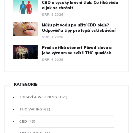
CBD a vysoký krevní tlak: Co říká věda
a jak se chránit
SRP, 3 2026
Můžu pít vodu po užití CBD oleje?
Odpověď a tipy pro lepší vstřebávání
SRP, 1 2026
Proč se říká stoner? Původ slova a
jeho význam ve světě THC gumiček
SRP, 6 2026
KATEGORIE
ZDRAVÍ A WELLNESS
(151)
THC VAPING
(68)
CBD
(43)