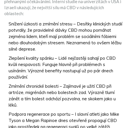
přehnanými očekáváními. Interní studie na univerzitách v USA i
Izraeli ukazují, že největší sílu má CBD v následujících
oblastech:
Snížení úzkosti a zmírnění stresu – Desítky klinických studií
potvrdily, že pravidelné dávky CBD mohou pomáhat
zejména lidem, kteří mají problém se sociálními fóbiemi
nebo dlouhodobým stresem. Neznamená to ovšem léčbu
silné deprese.
Zlepšení kvality spánku – Lidé nejčastěji sahají po CBD
kvůli nespavosti. Funguje hlavně při problémech s
usínáním. Výrazné benefity nastupují už po pár dnech
používání.
Zmírnění chronické bolesti – Zajímavé je užití CBD při
artróze, migrénách nebo bolestech zad. Výrazně tlumí
zánět a tím bolest odchází pozvolna, ne skokem jako u
léků.
Podpora regenerace po sportu – I slavní atleti jako Mike
Tyson a Megan Rapinoe dnes otevřeně propagují CBD
jako prostředek na regeneraci svalů po velké zátěži.