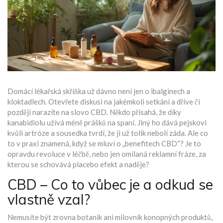
Domácí lékařská skříňka už dávno není jen o ibalginech a
kloktadlech. Otevřete diskusi na jakémkoli setkání a dříve či
později narazíte na slovo CBD. Někdo přísahá, že díky
kanabidiolu užívá méně prášků na spaní. Jiný ho dává pejskovi
kvůli artróze a sousedka tvrdí, že ji už tolik nebolí záda. Ale co
to v praxi znamená, když se mluví o „benefitech CBD“? Je to
opravdu revoluce v léčbě, nebo jen omílaná reklamní fráze, za
kterou se schovává placebo efekt a naděje?
CBD – Co to vůbec je a odkud se
vlastně vzal?
Nemusíte být zrovna botanik ani milovník konopných produktů,