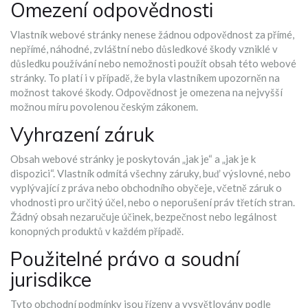
Omezení odpovědnosti
Vlastník webové stránky nenese žádnou odpovědnost za přímé,
nepřímé, náhodné, zvláštní nebo důsledkové škody vzniklé v
důsledku používání nebo nemožnosti použít obsah této webové
stránky. To platí i v případě, že byla vlastníkem upozorněn na
možnost takové škody. Odpovědnost je omezena na nejvyšší
možnou míru povolenou českým zákonem.
Vyhrazení záruk
Obsah webové stránky je poskytován „jak je“ a „jak je k
dispozici“. Vlastník odmítá všechny záruky, buď výslovné, nebo
vyplývající z práva nebo obchodního obyčeje, včetně záruk o
vhodnosti pro určitý účel, nebo o neporušení práv třetích stran.
Žádný obsah nezaručuje účinek, bezpečnost nebo legálnost
konopných produktů v každém případě.
Použitelné právo a soudní
jurisdikce
Tyto obchodní podmínky jsou řízeny a vysvětlovány podle