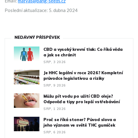
Email:
matyas@bang-seeds.cz
Poslední aktualizace: 5. dubna 2024
NEDÁVNÝ PŘÍSPĚVEK
CBD a vysoký krevní tlak: Co říká věda
a jak se chránit
SRP, 3 2026
Je HHC legální v roce 2026? Kompletní
průvodce legislativou a riziky
SRP, 9 2026
Můžu pít vodu po užití CBD oleje?
Odpověď a tipy pro lepší vstřebávání
SRP, 1 2026
Proč se říká stoner? Původ slova a
jeho význam ve světě THC gumiček
SRP, 6 2026