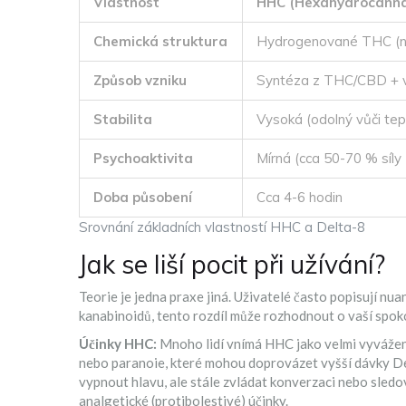
Vlastnost
HHC (Hexahydrocanna
Chemická struktura
Hydrogenované THC (n
Způsob vzniku
Syntéza z THC/CBD + 
Stabilita
Vysoká (odolný vůči tep
Psychoaktivita
Mírná (cca 50-70 % síly
Doba působení
Cca 4-6 hodin
Srovnání základních vlastností HHC a Delta-8
Jak se liší pocit při užívání?
Teorie je jedna praxe jiná. Uživatelé často popisují nua
kanabinoidů, tento rozdíl může rozhodnout o vaší spok
Účinky HHC:
Mnoho lidí vnímá HHC jako velmi vyvážený.
nebo paranoie, které mohou doprovázet vyšší dávky Delt
vypnout hlavu, ale stále zvládat konverzaci nebo sledov
analgetické (protibolestivé) účinky.