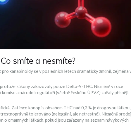
: Co smíte a nesmíte?
 pro kanabinoidy se v posledních letech dramaticky změnil, zejména 
, protože zákony zakazovaly pouze Delta-9-THC. Nicméně v roce
komise a národní regulátoři (včetně českého ÚPVZ) začaly přísněji
cifická. Zatímco konopí s obsahem THC nad 0,3 % je drogovou látkou,
 trestnoprávně tolerováno (nelegální, ale netrestné). Nicméně prode
ákon o omamných látkách, pokud jsou zařazeny na seznam návykových