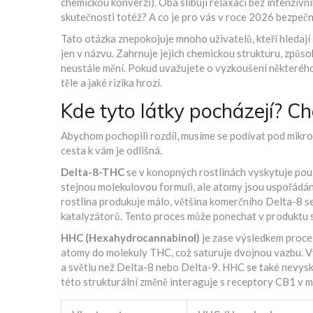
chemickou konverzi
)
. Oba slibují relaxaci bez intenzivn
skutečnosti totéž? A co je pro vás v roce 2026 bezpečně
Tato otázka znepokojuje mnoho uživatelů, kteří hledají
jen v názvu. Zahrnuje jejich chemickou strukturu, způsob
neustále mění. Pokud uvažujete o vyzkoušení některého
těle a jaké rizika hrozí.
Kde tyto látky pocházejí? C
Abychom pochopili rozdíl, musíme se podívat pod mikros
cesta k vám je odlišná.
Delta-8-THC
se v konopných rostlinách vyskytuje pou
stejnou molekulovou formuli, ale atomy jsou uspořádány
rostlina produkuje málo, většina komerčního Delta-8 
katalyzátorů. Tento proces může ponechat v produktu s
HHC (Hexahydrocannabinol)
je zase výsledkem proce
atomy do molekuly THC, což saturuje dvojnou vazbu. Výsl
a světlu než Delta-8 nebo Delta-9. HHC se také nevysk
této strukturální změně interaguje s receptory CB1 v m