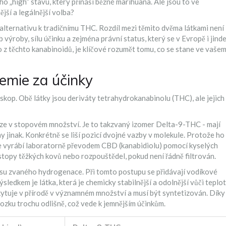
ího „high“ stavu, který přináší běžné marihuana. Ale jsou to ve
jší a legálnější volba?
 alternativu k tradičnímu THC. Rozdíl mezi těmito dvěma látkami není
 výroby, sílu účinku a zejména právní status, který se v Evropě i jind
 z těchto kanabinoidů, je klíčové rozumět tomu, co se stane ve vaše
hemie za účinky
kop. Obě látky jsou deriváty tetrahydrokanabinolu (THC), ale jejich
ze v stopovém množství. Je to takzvaný izomer Delta-9-THC - mají
 jinak. Konkrétně se liší pozicí dvojné vazby v molekule. Protože ho
se vyrábí laboratorně převodem CBD (kanabidiolu) pomocí kyselých
topy těžkých kovů nebo rozpouštědel, pokud není řádně filtrován.
su zvaného hydrogenace. Při tomto postupu se přidávají vodíkové
edkem je látka, která je chemicky stabilnější a odolnější vůči teplo
ytuje v přírodě v významném množství a musí být syntetizován. Díky
ozku trochu odlišně, což vede k jemnějším účinkům.