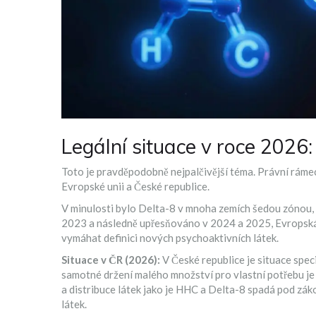
Legální situace v roce 2026
Toto je pravděpodobně nejpalčivější téma. Právní rámec
Evropské unii a České republice.
V minulosti bylo Delta-8 v mnoha zemích šedou zónou
2023 a následně upřesňováno v 2024 a 2025, Evropská 
vymáhat definici nových psychoaktivních látek.
Situace v ČR (2026):
V České republice je situace spe
samotné držení malého množství pro vlastní potřebu je
a distribuce látek jako je HHC a Delta-8 spadá pod z
látek.