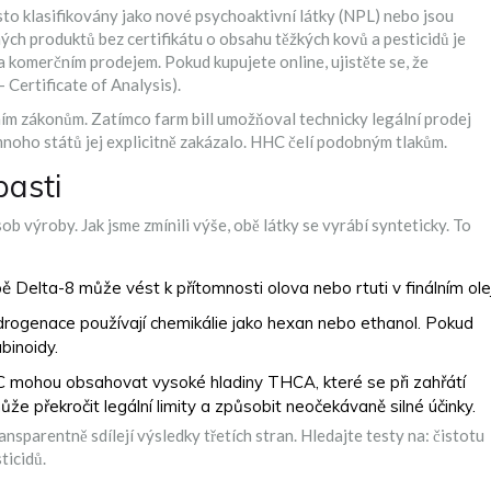
to klasifikovány jako nové psychoaktivní látky (NPL) nebo jsou
ých produktů bez certifikátu o obsahu těžkých kovů a pesticidů je
a komerčním prodejem. Pokud kupujete online, ujistěte se, že
 Certificate of Analysis).
tním zákonům. Zatímco farm bill umožňoval technicky legální prodej
noho států jej explicitně zakázalo. HHC čelí podobným tlakům.
pasti
výroby. Jak jsme zmínili výše, obě látky se vyrábí synteticky. To
ě Delta-8 může vést k přítomnosti olova nebo rtuti v finálním olej
rogenace používají chemikálie jako hexan nebo ethanol. Pokud
binoidy.
C mohou obsahovat vysoké hladiny THCA, které se při zahřátí
že překročit legální limity a způsobit neočekávaně silné účinky.
sparentně sdílejí výsledky třetích stran. Hledajte testy na: čistotu
ticidů.