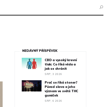
NEDÁVNÝ PŘÍSPĚVEK
CBD a vysoký krevní
tlak: Co říká věda a
jak se chránit
SRP, 3 2026
Proč se říká stoner?
Původ slova a jeho
význam ve světě THC
gumiček
SRP, 6 2026