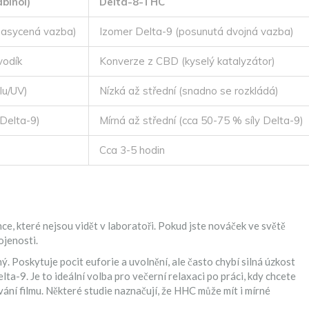
binol)
Delta-8-THC
asycená vazba)
Izomer Delta-9 (posunutá dvojná vazba)
vodík
Konverze z CBD (kyselý katalyzátor)
lu/UV)
Nízká až střední (snadno se rozkládá)
 Delta-9)
Mírná až střední (cca 50-75 % síly Delta-9)
Cca 3-5 hodin
nce, které nejsou vidět v laboratoři. Pokud jste nováček ve světě
ojenosti.
 Poskytuje pocit euforie a uvolnění, ale často chybí silná úzkost
a-9. Je to ideální volba pro večerní relaxaci po práci, kdy chcete
ání filmu. Některé studie naznačují, že HHC může mít i mírné