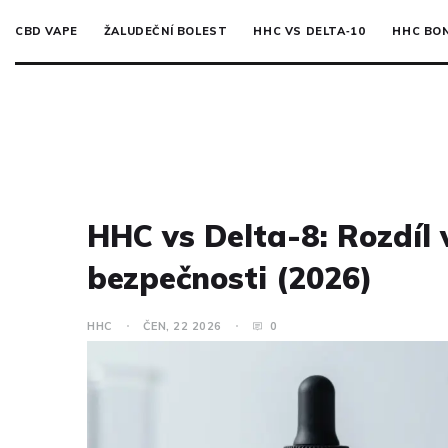
CBD VAPE
ŽALUDEČNÍ BOLEST
HHC VS DELTA‑10
HHC BO
HHC vs Delta-8: Rozdíl v
bezpečnosti (2026)
HHC
ČEN, 22 2026
0