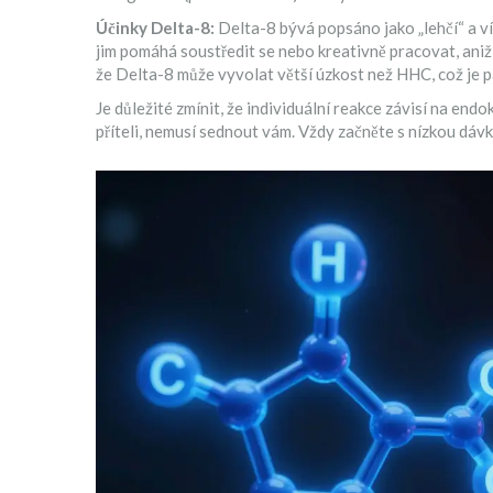
Účinky Delta-8:
Delta-8 bývá popsáno jako „lehčí“ a víc
jim pomáhá soustředit se nebo kreativně pracovat, aniž by 
že Delta-8 může vyvolat větší úzkost než HHC, což je p
Je důležité zmínit, že individuální reakce závisí na e
příteli, nemusí sednout vám. Vždy začněte s nízkou dáv