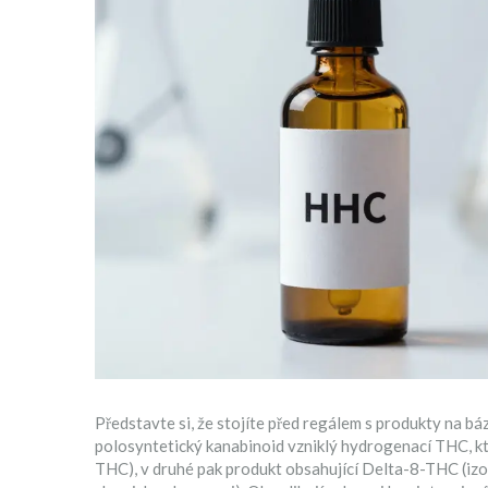
Představte si, že stojíte před regálem s produkty na báz
polosyntetický kanabinoid vzniklý hydrogenací THC, kter
THC
)
, v druhé pak produkt obsahující
Delta-8-THC
(
iz