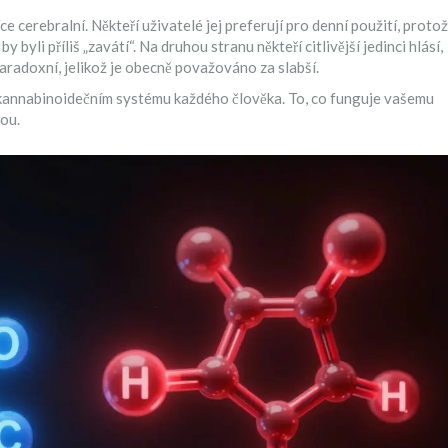
e cerebralní. Někteří uživatelé jej preferují pro denní použití, proto
byli příliš „zavátí“. Na druhou stranu někteří citlivější jedinci hlásí,
aradoxní, jelikož je obecně považováno za slabší.
ndokannabinoidečním systému každého člověka. To, co funguje vašemu
kou.