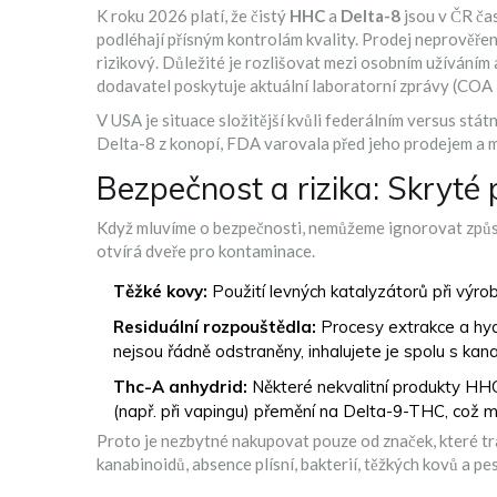
K roku 2026 platí, že čistý
HHC
a
Delta-8
jsou v ČR čas
podléhají přísným kontrolám kvality. Prodej neprověřen
rizikový. Důležité je rozlišovat mezi osobním užíváním 
dodavatel poskytuje aktuální laboratorní zprávy (COA -
V USA je situace složitější kvůli federálním versus stá
Delta-8 z konopí, FDA varovala před jeho prodejem a m
Bezpečnost a rizika: Skryté 
Když mluvíme o bezpečnosti, nemůžeme ignorovat způsob 
otvírá dveře pro kontaminace.
Těžké kovy:
Použití levných katalyzátorů při výrob
Residuální rozpouštědla:
Procesy extrakce a hyd
nejsou řádně odstraněny, inhalujete je spolu s kana
Thc-A anhydrid:
Některé nekvalitní produkty HH
(např. při vapingu) přemění na Delta-9-THC, což mů
Proto je nezbytné nakupovat pouze od značek, které tran
kanabinoidů, absence plísní, bakterií, těžkých kovů a pes