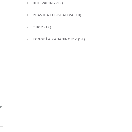
HHC VAPING
(19)
PRÁVO A LEGISLATIVA
(18)
e
THCP
(17)
m
KONOPÍ A KANABINOIDY
(16)
tě