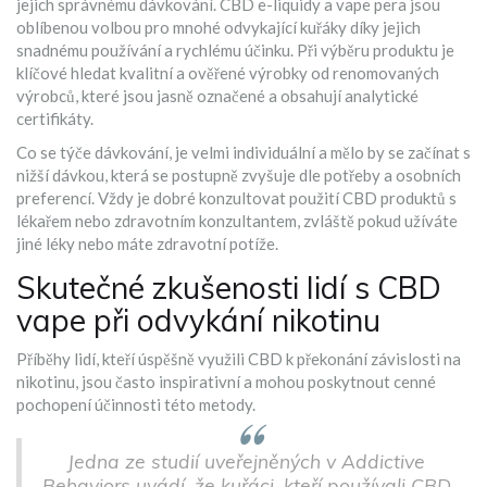
jejich správnému dávkování. CBD e-liquidy a vape pera jsou
oblíbenou volbou pro mnohé odvykající kuřáky díky jejich
snadnému používání a rychlému účinku. Při výběru produktu je
klíčové hledat kvalitní a ověřené výrobky od renomovaných
výrobců, které jsou jasně označené a obsahují analytické
certifikáty.
Co se týče dávkování, je velmi individuální a mělo by se začínat s
nižší dávkou, která se postupně zvyšuje dle potřeby a osobních
preferencí. Vždy je dobré konzultovat použití CBD produktů s
lékařem nebo zdravotním konzultantem, zvláště pokud užíváte
jiné léky nebo máte zdravotní potíže.
Skutečné zkušenosti lidí s CBD
vape při odvykání nikotinu
Příběhy lidí, kteří úspěšně využili CBD k překonání závislosti na
nikotinu, jsou často inspirativní a mohou poskytnout cenné
pochopení účinnosti této metody.
Jedna ze studií uveřejněných v Addictive
Behaviors uvádí, že kuřáci, kteří používali CBD