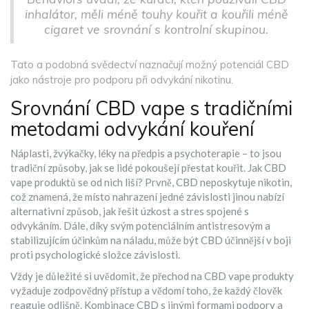
inhalátor, měli méně touhy kouřit a kouřili méně
cigaret ve srovnání s kontrolní skupinou.
Tato a podobná svědectví naznačují možný potenciál CBD
jako nástroje pro podporu při odvykání nikotinu.
Srovnání CBD vape s tradičními
metodami odvykání kouření
Náplasti, žvýkačky, léky na předpis a psychoterapie – to jsou
tradiční způsoby, jak se lidé pokoušejí přestat kouřit. Jak CBD
vape produktů se od nich liší? Prvně, CBD neposkytuje nikotin,
což znamená, že místo nahrazení jedné závislosti jinou nabízí
alternativní způsob, jak řešit úzkost a stres spojené s
odvykáním. Dále, díky svým potenciálním antistresovým a
stabilizujícím účinkům na náladu, může být CBD účinnější v boji
proti psychologické složce závislosti.
Vždy je důležité si uvědomit, že přechod na CBD vape produkty
vyžaduje zodpovědný přístup a vědomí toho, že každý člověk
reaguje odlišně. Kombinace CBD s jinými formami podpory a