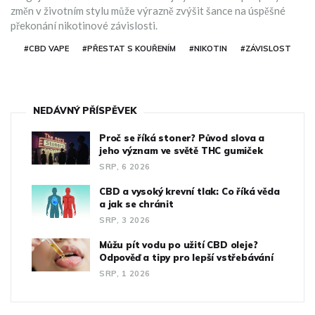
změn v životním stylu může výrazně zvýšit šance na úspěšné
překonání nikotinové závislosti.
#CBD VAPE
#PŘESTAT S KOUŘENÍM
#NIKOTIN
#ZÁVISLOST
NEDÁVNÝ PŘÍSPĚVEK
Proč se říká stoner? Původ slova a
jeho význam ve světě THC gumiček
SRP, 6 2026
CBD a vysoký krevní tlak: Co říká věda
a jak se chránit
SRP, 3 2026
Můžu pít vodu po užití CBD oleje?
Odpověď a tipy pro lepší vstřebávání
SRP, 1 2026