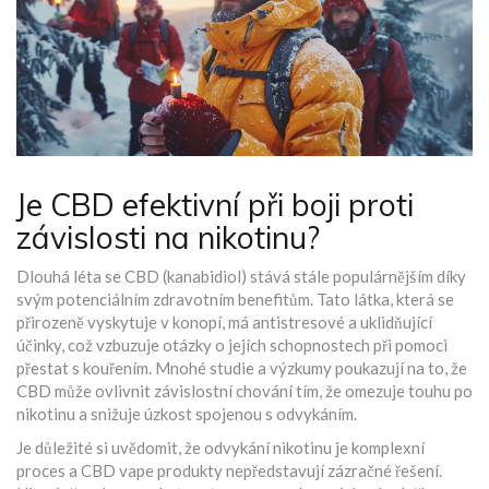
Je CBD efektivní při boji proti
závislosti na nikotinu?
Dlouhá léta se CBD (kanabidiol) stává stále populárnějším díky
svým potenciálním zdravotním benefitům. Tato látka, která se
přirozeně vyskytuje v konopí, má antistresové a uklidňující
účinky, což vzbuzuje otázky o jejích schopnostech při pomoci
přestat s kouřením. Mnohé studie a výzkumy poukazují na to, že
CBD může ovlivnit závislostní chování tím, že omezuje touhu po
nikotinu a snižuje úzkost spojenou s odvykáním.
Je důležité si uvědomit, že odvykání nikotinu je komplexní
proces a CBD vape produkty nepředstavují zázračné řešení.