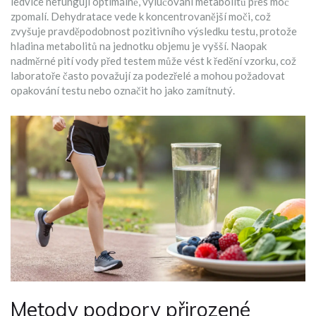
ledvice nefungují optimálně, vylučování metabolitů přes moč
zpomalí. Dehydratace vede k koncentrovanější moči, což
zvyšuje pravděpodobnost pozitivního výsledku testu, protože
hladina metabolitů na jednotku objemu je vyšší. Naopak
nadměrné pití vody před testem může vést k ředění vzorku, což
laboratoře často považují za podezřelé a mohou požadovat
opakování testu nebo označit ho jako zamítnutý.
Metody podpory přirozené