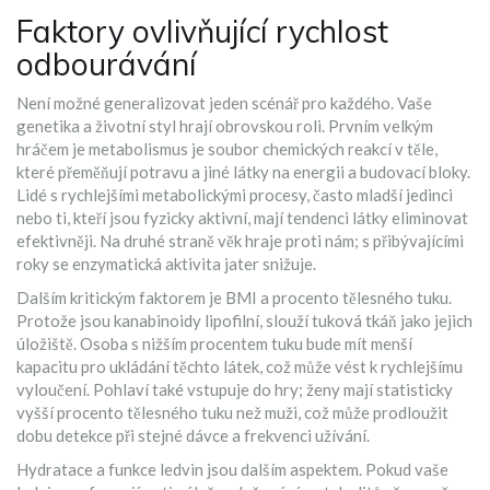
Faktory ovlivňující rychlost
odbourávání
Není možné generalizovat jeden scénář pro každého. Vaše
genetika a životní styl hrají obrovskou roli. Prvním velkým
hráčem je
metabolismus
je
soubor chemických reakcí v těle,
které přeměňují potravu a jiné látky na energii a budovací bloky
.
Lidé s rychlejšími metabolickými procesy, často mladší jedinci
nebo ti, kteří jsou fyzicky aktivní, mají tendenci látky eliminovat
efektivněji. Na druhé straně věk hraje proti nám; s přibývajícími
roky se enzymatická aktivita jater snižuje.
Dalším kritickým faktorem je BMI a procento tělesného tuku.
Protože jsou kanabinoidy lipofilní, slouží tuková tkáň jako jejich
úložiště. Osoba s nižším procentem tuku bude mít menší
kapacitu pro ukládání těchto látek, což může vést k rychlejšímu
vyloučení. Pohlaví také vstupuje do hry; ženy mají statisticky
vyšší procento tělesného tuku než muži, což může prodloužit
dobu detekce při stejné dávce a frekvenci užívání.
Hydratace a funkce ledvin jsou dalším aspektem. Pokud vaše