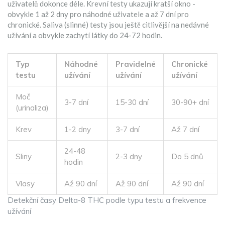
uživatelů dokonce déle. Krevní testy ukazují kratší okno -
obvykle 1 až 2 dny pro náhodné uživatele a až 7 dní pro
chronické. Saliva (slinné) testy jsou ještě citlivější na nedávné
užívání a obvykle zachytí látky do 24-72 hodin.
Typ
Náhodné
Pravidelné
Chronické
testu
užívání
užívání
užívání
Moč
3-7 dní
15-30 dní
30-90+ dní
(urinaliza)
Krev
1-2 dny
3-7 dní
Až 7 dní
24-48
Sliny
2-3 dny
Do 5 dnů
hodin
Vlasy
Až 90 dní
Až 90 dní
Až 90 dní
Detekční časy Delta-8 THC podle typu testu a frekvence
užívání