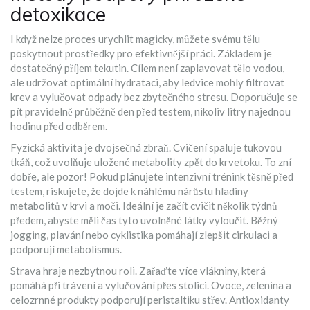
detoxikace
I když nelze proces urychlit magicky, můžete svému tělu
poskytnout prostředky pro efektivnější práci. Základem je
dostatečný příjem tekutin. Cílem není zaplavovat tělo vodou,
ale udržovat optimální hydrataci, aby ledvice mohly filtrovat
krev a vylučovat odpady bez zbytečného stresu. Doporučuje se
pít pravidelně průběžně den před testem, nikoliv litry najednou
hodinu před odběrem.
Fyzická aktivita je dvojsečná zbraň. Cvičení spaluje tukovou
tkáň, což uvolňuje uložené metabolity zpět do krvetoku. To zní
dobře, ale pozor! Pokud plánujete intenzivní trénink těsně před
testem, riskujete, že dojde k náhlému nárůstu hladiny
metabolitů v krvi a moči. Ideální je začít cvičit několik týdnů
předem, abyste měli čas tyto uvolněné látky vyloučit. Běžný
jogging, plavání nebo cyklistika pomáhají zlepšit cirkulaci a
podporují metabolismus.
Strava hraje nezbytnou roli. Zařaďte více vlákniny, která
pomáhá při trávení a vylučování přes stolici. Ovoce, zelenina a
celozrnné produkty podporují peristaltiku střev. Antioxidanty