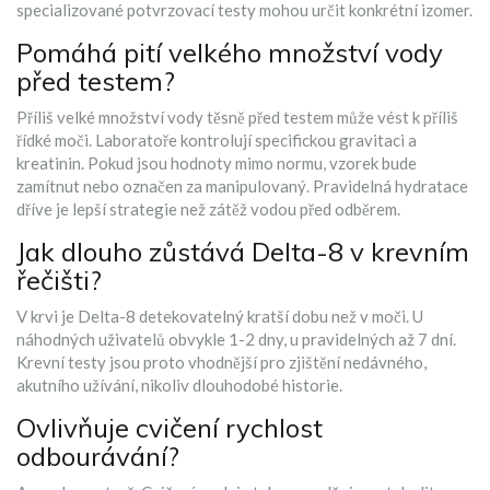
specializované potvrzovací testy mohou určit konkrétní izomer.
Pomáhá pití velkého množství vody
před testem?
Příliš velké množství vody těsně před testem může vést k příliš
řídké moči. Laboratoře kontrolují specifickou gravitaci a
kreatinin. Pokud jsou hodnoty mimo normu, vzorek bude
zamítnut nebo označen za manipulovaný. Pravidelná hydratace
dříve je lepší strategie než zátěž vodou před odběrem.
Jak dlouho zůstává Delta-8 v krevním
řečišti?
V krvi je Delta-8 detekovatelný kratší dobu než v moči. U
náhodných uživatelů obvykle 1-2 dny, u pravidelných až 7 dní.
Krevní testy jsou proto vhodnější pro zjištění nedávného,
akutního užívání, nikoliv dlouhodobé historie.
Ovlivňuje cvičení rychlost
odbourávání?