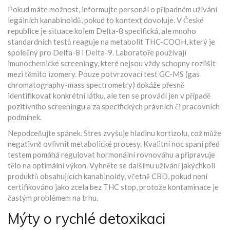
Pokud máte možnost, informujte personál o případném užívání
legálních kanabinoidů, pokud to kontext dovoluje. V České
republice je situace kolem Delta-8 specifická, ale mnoho
standardních testů reaguje na metabolit THC-COOH, který je
společný pro Delta-8 i Delta-9. Laboratoře používají
imunochemické screeningy, které nejsou vždy schopny rozlišit
mezi těmito izomery. Pouze potvrzovací test GC-MS (gas
chromatography-mass spectrometry) dokáže přesně
identifikovat konkrétní látku, ale ten se provádí jen v případě
pozitivního screeningu a za specifických právních či pracovních
podmínek.
Nepodceňujte spánek. Stres zvyšuje hladinu kortizolu, což může
negativně ovlivnit metabolické procesy. Kvalitní noc spaní před
testem pomáhá regulovat hormonální rovnováhu a připravuje
tělo na optimální výkon. Vyhněte se dalšímu užívání jakýchkoli
produktů obsahujících kanabinoidy, včetně CBD, pokud není
certifikováno jako zcela bez THC stop, protože kontaminace je
častým problémem na trhu.
Mýty o rychlé detoxikaci