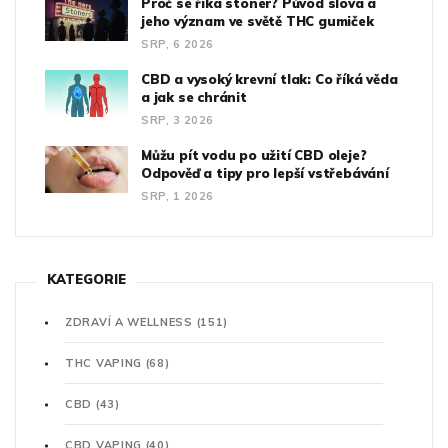
Proč se říká stoner? Původ slova a
jeho význam ve světě THC gumiček
SRP, 6 2026
CBD a vysoký krevní tlak: Co říká věda
a jak se chránit
SRP, 3 2026
Můžu pít vodu po užití CBD oleje?
Odpověď a tipy pro lepší vstřebávání
SRP, 1 2026
KATEGORIE
ZDRAVÍ A WELLNESS
(151)
THC VAPING
(68)
CBD
(43)
CBD VAPING
(40)