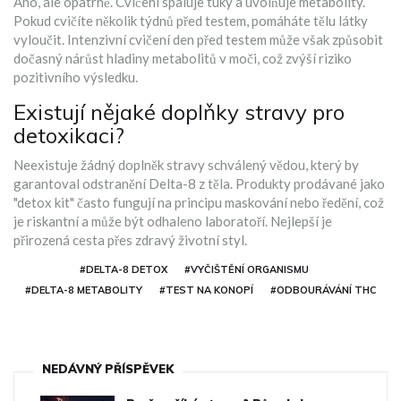
Ano, ale opatrně. Cvičení spaluje tuky a uvolňuje metabolity.
Pokud cvičíte několik týdnů před testem, pomáháte tělu látky
vyloučit. Intenzivní cvičení den před testem může však způsobit
dočasný nárůst hladiny metabolitů v moči, což zvýší riziko
pozitivního výsledku.
Existují nějaké doplňky stravy pro
detoxikaci?
Neexistuje žádný doplněk stravy schválený vědou, který by
garantoval odstranění Delta-8 z těla. Produkty prodávané jako
"detox kit" často fungují na principu maskování nebo ředění, což
je riskantní a může být odhaleno laboratoří. Nejlepší je
přirozená cesta přes zdravý životní styl.
#DELTA-8 DETOX
#VYČIŠTĚNÍ ORGANISMU
#DELTA-8 METABOLITY
#TEST NA KONOPÍ
#ODBOURÁVÁNÍ THC
NEDÁVNÝ PŘÍSPĚVEK