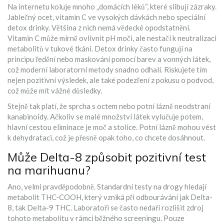
Na internetu koluje mnoho „domácích léků“, které slibují zázraky.
Jablečný ocet, vitamin C ve vysokých dávkách nebo speciální
detox drinky. Většina z nich nemá vědecké opodstatnění.
Vitamin C může mírně ovlivnit pH moči, ale nestačí k neutralizaci
metabolitů v tukové tkáni. Detox drinky často fungují na
principu ředění nebo maskování pomocí barev a vonných látek,
což moderní laboratorní metody snadno odhalí. Riskujete tím
nejen pozitivní výsledek, ale také podezření z pokusu o podvod,
což může mít vážné důsledky.
Stejně tak platí, že sprcha s octem nebo potní lázně neodstraní
kanabinoidy. Ačkoliv se malé množství látek vylučuje potem,
hlavní cestou eliminace je moč a stolice. Potní lázně mohou vést
k dehydrataci, což je přesně opak toho, co chcete dosáhnout.
Může Delta-8 způsobit pozitivní test
na marihuanu?
Ano, velmi pravděpodobně. Standardní testy na drogy hledají
metabolit THC-COOH, který vzniká při odbourávání jak Delta-
8, tak Delta-9 THC. Laboratoři se často nedaří rozlišit zdroj
tohoto metabolitu v rámci běžného screeningu. Pouze