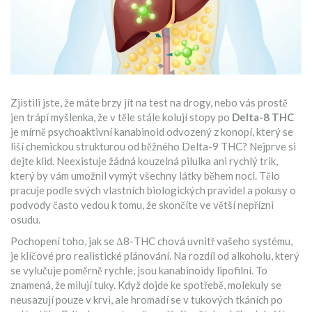
Zjistili jste, že máte brzy jít na test na drogy, nebo vás prostě
jen trápí myšlenka, že v těle stále kolují stopy po
Delta-8 THC
je
mírně psychoaktivní kanabinoid odvozený z konopí, který se
liší chemickou strukturou od běžného Delta-9 THC
? Nejprve si
dejte klid. Neexistuje žádná kouzelná pilulka ani rychlý trik,
který by vám umožnil vymýt všechny látky během noci. Tělo
pracuje podle svých vlastních biologických pravidel a pokusy o
podvody často vedou k tomu, že skončíte ve větší nepřízni
osudu.
Pochopení toho, jak se
Δ8-THC
chová uvnitř vašeho systému,
je klíčové pro realistické plánování. Na rozdíl od alkoholu, který
se vylučuje poměrně rychle, jsou kanabinoidy lipofilní. To
znamená, že milují tuky. Když dojde ke spotřebě, molekuly se
neusazují pouze v krvi, ale hromadí se v tukových tkáních po