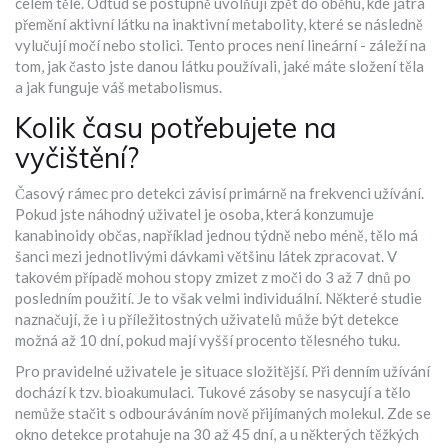
celém těle. Odtud se postupně uvolňují zpět do oběhu, kde játra
přemění aktivní látku na inaktivní metabolity, které se následně
vylučují močí nebo stolici. Tento proces není lineární - záleží na
tom, jak často jste danou látku používali, jaké máte složení těla
a jak funguje váš metabolismus.
Kolik času potřebujete na
vyčištění?
Časový rámec pro detekci závisí primárně na frekvenci užívání.
Pokud jste
náhodný uživatel
je
osoba, která konzumuje
kanabinoidy občas, například jednou týdně nebo méně
, tělo má
šanci mezi jednotlivými dávkami většinu látek zpracovat. V
takovém případě mohou stopy zmizet z moči do 3 až 7 dnů po
posledním použití. Je to však velmi individuální. Některé studie
naznačují, že i u příležitostných uživatelů může být detekce
možná až 10 dní, pokud mají vyšší procento tělesného tuku.
Pro pravidelné uživatele je situace složitější. Při denním užívání
dochází k tzv. bioakumulaci. Tukové zásoby se nasycují a tělo
nemůže stačit s odbouráváním nově přijímaných molekul. Zde se
okno detekce protahuje na 30 až 45 dní, a u některých těžkých