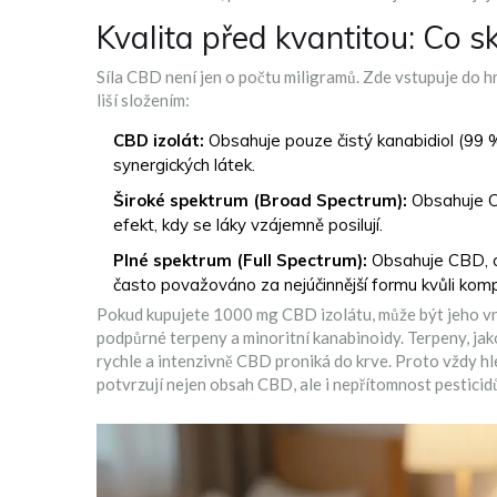
Kvalita před kvantitou: Co s
Síla CBD není jen o počtu miligramů. Zde vstupuje do hr
liší složením:
CBD izolát:
Obsahuje pouze čistý kanabidiol (99 %+
synergických látek.
Široké spektrum (Broad Spectrum):
Obsahuje CB
efekt, kdy se láky vzájemně posilují.
Plné spektrum (Full Spectrum):
Obsahuje CBD, o
často považováno za nejúčinnější formu kvůli kom
Pokud kupujete 1000 mg CBD izolátu, může být jeho vním
podpůrné terpeny a minoritní kanabinoidy. Terpeny, jako 
rychle a intenzivně CBD proniká do krve. Proto vždy hle
potvrzují nejen obsah CBD, ale i nepřítomnost pesticid