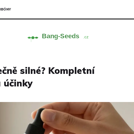
NBÓNY
čně silné? Kompletní
 účinky