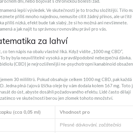
 náročném dni, nebo bojovat s chronickou bolestí zad.
y znamená lepší výsledek. Ve skutečnosti je to trochu složitější. Tělo m
ezmete příliš mnoho najednou, nemusíte cítit žádný přínos, ale určitě
 příliš nízká, efekt bude tak slabý, že si ho možná ani nevšimnete.
namená a jak najít tu správnou rovnováhu právě pro vás.
Matematika za lahví
, co ten nápis na obalu vlastně říká. Když vidíte „1000 mg CBD“,
. To by byla neuvěřitelně vysoká a pravděpodobně nebezpečná dávka.
bidiolu (CBD)
je
nejrozšířenější ne-psychotropní kanabinoid obsaže
objemem 30 mililitrů. Pokud obsahuje celkem 1000 mg CBD, pak každá
BD. Jedna plná čajová lžička oleje by vám dodala kolem 167 mg. Toto 
nasát do úst, abyste dosáhli požadovaného efektu. Lidé často dělají
ně, zatímco ve skutečnosti berou jen zlomek tohoto množství.
apku (cca 0,05 ml)
Vhodnost pro
Přesné dávkování, začátečníci