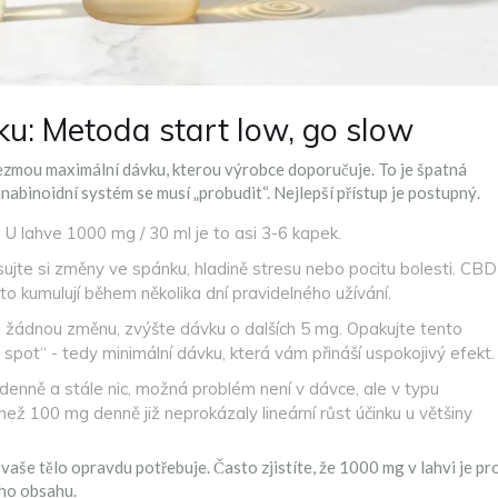
ku: Metoda start low, go slow
ezmou maximální dávku, kterou výrobce doporučuje. To je špatná
nabinoidní systém se musí „probudit“. Nejlepší přístup je postupný.
 lahve 1000 mg / 30 ml je to asi 3-6 kapek.
isujte si změny ve spánku, hladině stresu nebo pocitu bolesti. CBD
to kumulují během několika dní pravidelného užívání.
 žádnou změnu, zvýšte dávku o dalších 5 mg. Opakujte tento
pot“ - tedy minimální dávku, která vám přináší uspokojivý efekt.
denně a stále nic, možná problém není v dávce, ale v typu
 než 100 mg denně již neprokázaly lineární růst účinku u většiny
vaše tělo opravdu potřebuje. Často zjistíte, že 1000 mg v lahvi je pr
ího obsahu.