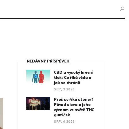
NEDÁVNÝ PŘÍSPĚVEK
CBD a vysoký krevní
tlak: Co říká věda a
jak se chránit
SRP, 3 2026
Proč se říká stoner?
Původ slova a jeho
význam ve světě THC
gumiček
SRP, 6 2026