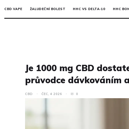
CBD VAPE
ŽALUDEČNÍ BOLEST
HHC VS DELTA‑10
HHC BO
Je 1000 mg CBD dostate
průvodce dávkováním a
CBD
ČEC, 4 2026
0