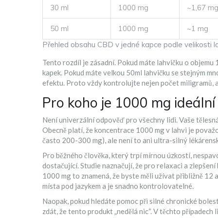
30 ml
1000 mg
~1,67 m
50 ml
1000 mg
~1 mg
Přehled obsahu CBD v jedné kapce podle velikosti 
Tento rozdíl je zásadní. Pokud máte lahvičku o objemu 
kapek. Pokud máte velkou 50ml lahvičku se stejným mn
efektu. Proto vždy kontrolujte nejen počet miligramů, a
Pro koho je 1000 mg ideální
Není univerzální odpověď pro všechny lidi. Vaše tělesn
Obecně platí, že koncentrace 1000 mg v lahvi je považov
často 200-300 mg), ale není to ani ultra-silný lékárens
Pro běžného člověka, který trpí mírnou úzkostí, nespav
dostačující. Studie naznačují, že pro relaxaci a zlepšení
1000 mg to znamená, že byste měli užívat přibližně 12 
místa pod jazykem a je snadno kontrolovatelné.
Naopak, pokud hledáte pomoc při silné chronické boles
zdát, že tento produkt „nedělá nic“. V těchto případech 