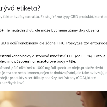
krývá etiketa?
y faktor kvality extraktu. Existují různé typy CBD produktů, které s
). Je neutrální chuti, ale může být méně účinný díky absenci
D a další kanabinoidy, ale žádné THC. Poskytuje tzv. entourag
statní kanabinoidy a stopová množství THC (do 0,3 %). Toto je
plexnímu působení na receptorové body v těle.
aná „síla" nižší než u 1000 mg full spectrum oleje, protože chybí
je myrcen nebo limonen, nejen že dodávají vůni, ale také ovlivňují, j
dejte produkty s certifikáty analýzy třetí strany (COA), které
ů a těžkých kovů.