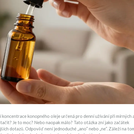
í koncentrace konopného oleje určená pro denní užívání při mírných 
stačit? Je to moc? Nebo naopak málo? Tato otázka zní jako začátek
ějších dotazů. Odpověď není jednoduché „ano“ nebo „ne“. Záleží na to