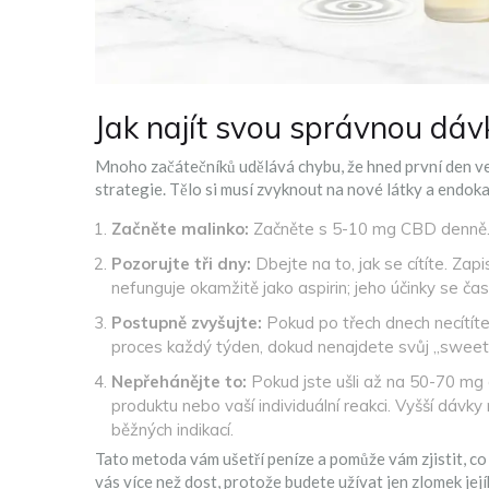
Jak najít svou správnou dáv
Mnoho začátečníků udělává chybu, že hned první den v
strategie. Tělo si musí zvyknout na nové látky a endoka
Začněte malinko:
Začněte s 5-10 mg CBD denně. U
Pozorujte tři dny:
Dbejte na to, jak se cítíte. Zap
nefunguje okamžitě jako aspirin; jeho účinky se čas
Postupně zvyšujte:
Pokud po třech dnech necítíte
proces každý týden, dokud nenajdete svůj „sweet s
Nepřehánějte to:
Pokud jste ušli až na 50-70 mg 
produktu nebo vaší individuální reakci. Vyšší dávky
běžných indikací.
Tato metoda vám ušetří peníze a pomůže vám zjistit, co 
vás více než dost, protože budete užívat jen zlomek jej