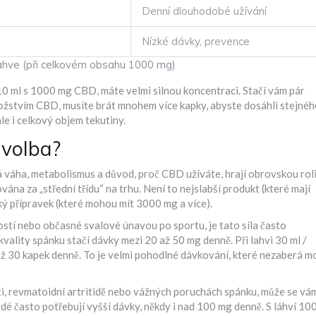
g
Denní dlouhodobé užívání
Nízké dávky, prevence
lahve (při celkovém obsahu 1000 mg)
10 ml s 1000 mg CBD, máte velmi silnou koncentraci. Stačí vám pár
ožstvím CBD, musíte brát mnohem více kapky, abyste dosáhli stejné
le i celkový objem tekutiny.
 volba?
á váha, metabolismus a důvod, proč CBD užíváte, hrají obrovskou roli
ána za „střední třídu“ na trhu. Není to nejslabší produkt (které mají
ký přípravek (které mohou mít 3000 mg a více).
ostí nebo občasné svalové únavou po sportu, je tato síla často
 kvality spánku stačí dávky mezi 20 až 50 mg denně. Při lahvi 30 ml /
až 30 kapek denně. To je velmi pohodlné dávkování, které nezaberá m
ti, revmatoidní artritidě nebo vážných poruchách spánku, může se vá
lidé často potřebují vyšší dávky, někdy i nad 100 mg denně. S láhví 10