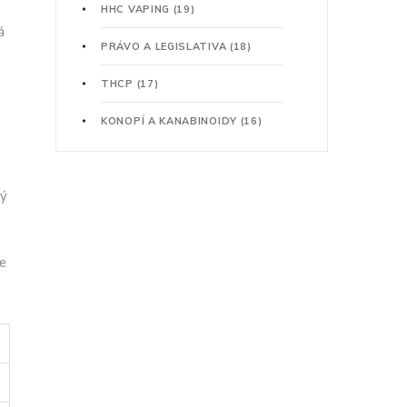
HHC VAPING
(19)
á
PRÁVO A LEGISLATIVA
(18)
THCP
(17)
KONOPÍ A KANABINOIDY
(16)
ný
je