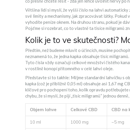
co přesně chcete řešit - zda jen lehce uvolnit nervy po
Většina lidí si myslí, že vyšší číslo na lahvi automatick
své limity a mechanismy, jak zpracovávat látky. Pokud v
vyhodíte peníze oknem. Na druhou stranu, pokud je dávka
Pojďme si rozebrat, co to vlastně ta tisíce miligramů z
Kolik je to ve skutečnosti? 
Předtím, než budeme mluvit o účincích, musíme pochopit
neznamená to, že jedna kapka obsahuje tisíc miligramů
Tyto čísla vždy označují celkové množství čistého
kana
v rostlině konopí
přítomného v celé lahvi oleje.
Představte si to takhle: Mějme standardní lahvičku s 
kapka (což je přibližně 0,05 ml) obsahuje asi 1,67 mg C
klíčové pro pochopení toho, kolik opravdu potřebujete 
chybu, že si myslí, že pijí „tisíc miligramů“ jednou den
Objem lahve
Celkové CBD
CBD na k
10 ml
1000 mg
~5 mg