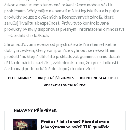
či konzumaci mimo stanovené právní rámce mohou vést k
problémům. Vždy mějte na paměti místní legislativu a kupujte
produkty pouze z ověřených a licencovaných zdrojů, které
zaručují kvalitu a bezpečnost. Právě tyto kontrolované
produkty by měly disponovat přesnými informacemi o množství
THC a dalších složkách.
Shromažďování recenzí od jiných uživatelů a čtení etiket je
dobrým zvykem, který vám pomůže vyhnout se nekvalitním
produktům. Stejně důležité je skladovat gummies mimo dosah
dětí a domácích mazlíčků, vzhledem k tomu, že tyto sladkosti
často mají podobu běžně dostupných cukrovinek.
#THC GUMMIES
#NEJSILNĚJŠÍ GUMMIES
#KONOPNÉ SLADKOSTI
#PSYCHOTROPNÍ ÚČINKY
NEDÁVNÝ PŘÍSPĚVEK
Proč se říká stoner? Původ slova a
jeho význam ve světě THC gumiček