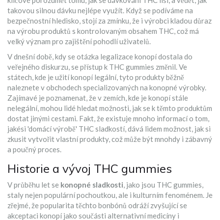
klíčové porozumět tomu, jak se dávkování THC liší, a vědět, jak
takovou silnou dávku nejlépe využít. Když se podíváme na
bezpečnostní hledisko, stojí za zmínku, že i výrobci kladou důraz
na výrobu produktů s kontrolovaným obsahem THC, což má
velký význam pro zajištění pohodlí uživatelů.
V dnešní době, kdy se otázka legalizace konopí dostala do
veřejného diskurzu, se přístup k THC gummies změnil. Ve
státech, kde je užití konopí legální, tyto produkty běžně
naleznete v obchodech specializovaných na konopné výrobky.
Zajímavé je poznamenat, že v zemích, kde je konopí stále
nelegální, mohou lidé hledat možnosti, jak se k těmto produktům
dostat jinými cestami. Fakt, že existuje mnoho informací o tom,
jakési 'domácí výrobě' THC sladkostí, dává lidem možnost, jak si
zkusit vytvořit vlastní produkty, což může být mnohdy i zábavný
a poučný proces.
Historie a vývoj THC gummies
V průběhu let se
konopné sladkosti
, jako jsou THC gummies,
staly nejen populární pochoutkou, ale i kulturním fenoménem. Je
zřejmé, že popularita těchto bonbónů odráží zvyšující se
akceptaci konopí jako součásti alternativní medicíny i