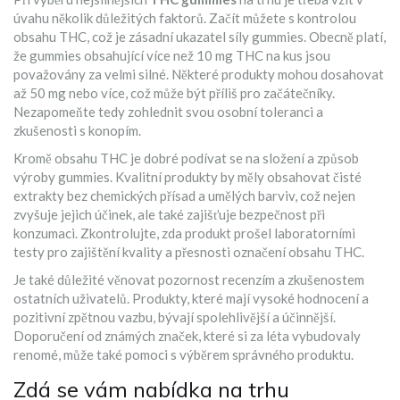
úvahu několik důležitých faktorů. Začít můžete s kontrolou
obsahu THC, což je zásadní ukazatel síly gummies. Obecně platí,
že gummies obsahující více než 10 mg THC na kus jsou
považovány za velmi silné. Některé produkty mohou dosahovat
až 50 mg nebo více, což může být příliš pro začátečníky.
Nezapomeňte tedy zohlednit svou osobní toleranci a
zkušenosti s konopím.
Kromě obsahu THC je dobré podívat se na složení a způsob
výroby gummies. Kvalitní produkty by měly obsahovat čisté
extrakty bez chemických přísad a umělých barviv, což nejen
zvyšuje jejich účinek, ale také zajišťuje bezpečnost při
konzumaci. Zkontrolujte, zda produkt prošel laboratorními
testy pro zajištění kvality a přesnosti označení obsahu THC.
Je také důležité věnovat pozornost recenzím a zkušenostem
ostatních uživatelů. Produkty, které mají vysoké hodnocení a
pozitivní zpětnou vazbu, bývají spolehlivější a účinnější.
Doporučení od známých značek, které si za léta vybudovaly
renomé, může také pomoci s výběrem správného produktu.
Zdá se vám nabídka na trhu