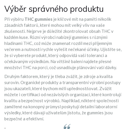
Výběr správného produktu
Při výběru
THC gummies
je klíčové mít na paměti několik
zásadních faktorů, které mohou mít velký vliv na vaše
zkušenosti. Nejprve je důležité zkontrolovat obsah THC v
každém kuse. Různí výrobci nabízejí gummies s různými
hladinami THC, což může znamenat rozdíl mezi příjemným
večerem a nutností rychle vyřešit nečekané účinky. Ujistěte se,
že si vyberete produkt, který odpovídá vaší toleranci a
očekávaným výsledkům. Na většině balení najdete přesné
množství THC na porci, což usnadňuje plánování vaší dávky.
Druhým faktorem, který je třeba zvážit, je zdroje a kvalita
surovin. Organické produkty a transparentní výrobní postupy
jsou ukazateli, které bychom měli upřednostňovat. Zvážit
můžete i certifikaci od nezávislých organizací, které kontrolují
kvalitu a bezpečnost výrobků. Například, některé společnosti
zaměřené na konopný průmysl poskytují detailní laboratorní
výsledky, které dávají uživatelům jistotu, že gummies jsou
bezpečné a efektivní.