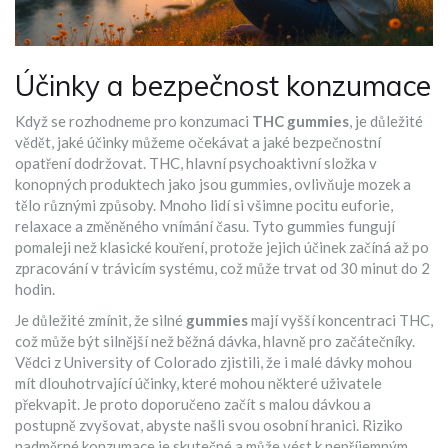
Účinky a bezpečnost konzumace
Když se rozhodneme pro konzumaci
THC gummies
, je důležité
vědět, jaké účinky můžeme očekávat a jaké bezpečnostní
opatření dodržovat. THC, hlavní psychoaktivní složka v
konopných produktech jako jsou gummies, ovlivňuje mozek a
tělo různými způsoby. Mnoho lidí si všimne pocitu euforie,
relaxace a změněného vnímání času. Tyto gummies fungují
pomaleji než klasické kouření, protože jejich účinek začíná až po
zpracování v trávicím systému, což může trvat od 30 minut do 2
hodin.
Je důležité zmínit, že silné
gummies
mají vyšší koncentraci THC,
což může být silnější než běžná dávka, hlavně pro začátečníky.
Vědci z University of Colorado zjistili, že i malé dávky mohou
mít dlouhotrvající účinky, které mohou některé uživatele
překvapit. Je proto doporučeno začít s malou dávkou a
postupně zvyšovat, abyste našli svou osobní hranici. Riziko
nadměrné konzumace je skutečné a může vést k nepříjemným