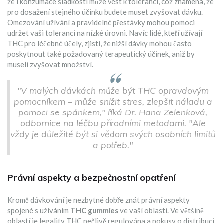
že i konzumace sladkostí může vést k toleranci, což znamená, že
pro dosažení stejného účinku budete muset zvyšovat dávku.
Omezování užívání a pravidelné přestávky mohou pomoci
udržet vaši toleranci na nízké úrovni. Navíc lidé, kteří užívají
THC pro léčebné účely, zjistí, že nižší dávky mohou často
poskytnout také požadovaný terapeutický účinek, aniž by
museli zvyšovat množství.
"V malých dávkách může být THC opravdovým
pomocníkem – může snížit stres, zlepšit náladu a
pomoci se spánkem," říká Dr. Hana Zelenková,
odbornice na léčbu přírodními metodami. "Ale
vždy je důležité být si vědom svých osobních limitů
a potřeb."
Právní aspekty a bezpečnostní opatření
Kromě dávkování je nezbytné dobře znát právní aspekty
spojené s užíváním
THC gummies
ve vaší oblasti. Ve většině
oblastí je legality THC pečlivě regulována a pokusy o distribuci