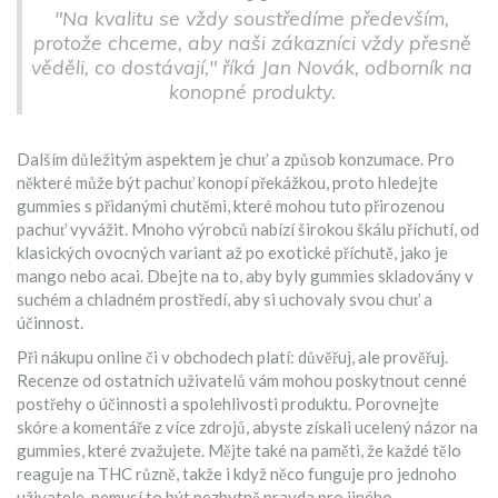
"Na kvalitu se vždy soustředíme především,
protože chceme, aby naši zákazníci vždy přesně
věděli, co dostávají," říká Jan Novák, odborník na
konopné produkty.
Dalším důležitým aspektem je chuť a způsob konzumace. Pro
některé může být pachuť konopí překážkou, proto hledejte
gummies s přidanými chutěmi, které mohou tuto přirozenou
pachuť vyvážit. Mnoho výrobců nabízí širokou škálu příchutí, od
klasických ovocných variant až po exotické příchutě, jako je
mango nebo acai. Dbejte na to, aby byly gummies skladovány v
suchém a chladném prostředí, aby si uchovaly svou chuť a
účinnost.
Při nákupu online či v obchodech platí: důvěřuj, ale prověřuj.
Recenze od ostatních uživatelů vám mohou poskytnout cenné
postřehy o účinnosti a spolehlivosti produktu. Porovnejte
skóre a komentáře z více zdrojů, abyste získali ucelený názor na
gummies, které zvažujete. Mějte také na paměti, že každé tělo
reaguje na THC různě, takže i když něco funguje pro jednoho
uživatele, nemusí to být nezbytně pravda pro jiného.