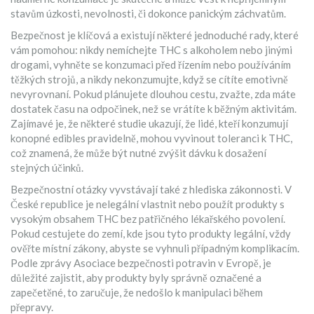
stavům úzkosti, nevolnosti, či dokonce panickým záchvatům.
Bezpečnost je klíčová a existují některé jednoduché rady, které
vám pomohou: nikdy nemíchejte THC s alkoholem nebo jinými
drogami, vyhněte se konzumaci před řízením nebo používáním
těžkých strojů, a nikdy nekonzumujte, když se cítíte emotivně
nevyrovnaní. Pokud plánujete dlouhou cestu, zvažte, zda máte
dostatek času na odpočinek, než se vrátíte k běžným aktivitám.
Zajímavé je, že některé studie ukazují, že lidé, kteří konzumují
konopné edibles pravidelně, mohou vyvinout toleranci k THC,
což znamená, že může být nutné zvýšit dávku k dosažení
stejných účinků.
Bezpečnostní otázky vyvstávají také z hlediska zákonnosti. V
České republice je nelegální vlastnit nebo použít produkty s
vysokým obsahem THC bez patřičného lékařského povolení.
Pokud cestujete do zemí, kde jsou tyto produkty legální, vždy
ověřte místní zákony, abyste se vyhnuli případným komplikacím.
Podle zprávy Asociace bezpečnosti potravin v Evropě, je
důležité zajistit, aby produkty byly správně označené a
zapečetěné, to zaručuje, že nedošlo k manipulaci během
přepravy.