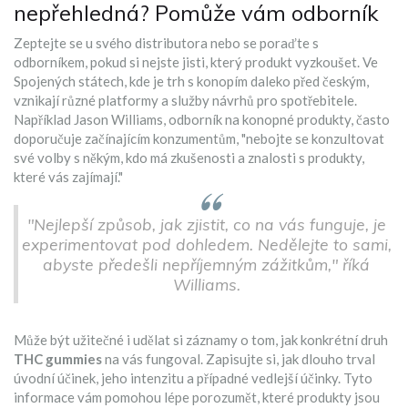
nepřehledná? Pomůže vám odborník
Zeptejte se u svého distributora nebo se poraďte s
odborníkem, pokud si nejste jisti, který produkt vyzkoušet. Ve
Spojených státech, kde je trh s konopím daleko před českým,
vznikají různé platformy a služby návrhů pro spotřebitele.
Například Jason Williams, odborník na konopné produkty, často
doporučuje začínajícím konzumentům, "nebojte se konzultovat
své volby s někým, kdo má zkušenosti a znalosti s produkty,
které vás zajímají."
"Nejlepší způsob, jak zjistit, co na vás funguje, je
experimentovat pod dohledem. Nedělejte to sami,
abyste předešli nepříjemným zážitkům," říká
Williams.
Může být užitečné i udělat si záznamy o tom, jak konkrétní druh
THC gummies
na vás fungoval. Zapisujte si, jak dlouho trval
úvodní účinek, jeho intenzitu a případné vedlejší účinky. Tyto
informace vám pomohou lépe porozumět, které produkty jsou