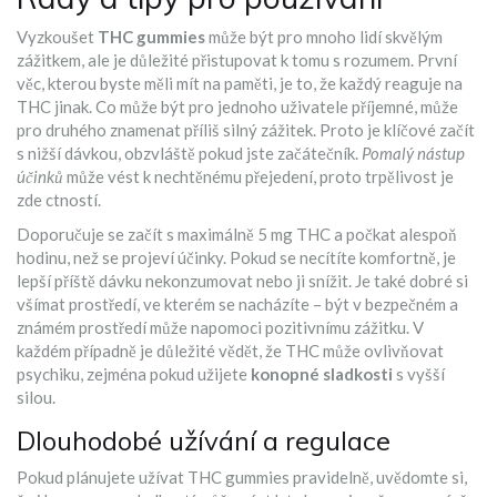
Vyzkoušet
THC gummies
může být pro mnoho lidí skvělým
zážitkem, ale je důležité přistupovat k tomu s rozumem. První
věc, kterou byste měli mít na paměti, je to, že každý reaguje na
THC jinak. Co může být pro jednoho uživatele příjemné, může
pro druhého znamenat příliš silný zážitek. Proto je klíčové začít
s nižší dávkou, obzvláště pokud jste začátečník.
Pomalý nástup
účinků
může vést k nechtěnému přejedení, proto trpělivost je
zde ctností.
Doporučuje se začít s maximálně 5 mg THC a počkat alespoň
hodinu, než se projeví účinky. Pokud se necítíte komfortně, je
lepší příště dávku nekonzumovat nebo ji snížit. Je také dobré si
všímat prostředí, ve kterém se nacházíte – být v bezpečném a
známém prostředí může napomoci pozitivnímu zážitku. V
každém případně je důležité vědět, že THC může ovlivňovat
psychiku, zejména pokud užijete
konopné sladkosti
s vyšší
silou.
Dlouhodobé užívání a regulace
Pokud plánujete užívat THC gummies pravidelně, uvědomte si,