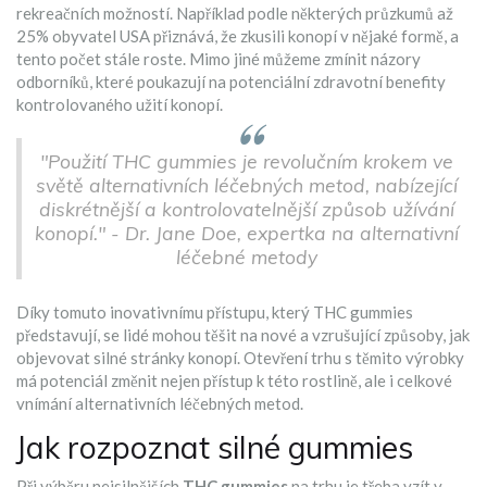
rekreačních možností. Například podle některých průzkumů až
25% obyvatel USA přiznává, že zkusili konopí v nějaké formě, a
tento počet stále roste. Mimo jiné můžeme zmínit názory
odborníků, které poukazují na potenciální zdravotní benefity
kontrolovaného užití konopí.
"Použití THC gummies je revolučním krokem ve
světě alternativních léčebných metod, nabízející
diskrétnější a kontrolovatelnější způsob užívání
konopí." - Dr. Jane Doe, expertka na alternativní
léčebné metody
Díky tomuto inovativnímu přístupu, který THC gummies
představují, se lidé mohou těšit na nové a vzrušující způsoby, jak
objevovat silné stránky konopí. Otevření trhu s těmito výrobky
má potenciál změnit nejen přístup k této rostlině, ale i celkové
vnímání alternativních léčebných metod.
Jak rozpoznat silné gummies
Při výběru nejsilnějších
THC gummies
na trhu je třeba vzít v