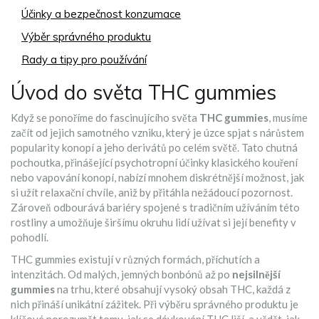
Účinky a bezpečnost konzumace
Výběr správného produktu
Rady a tipy pro používání
Úvod do světa THC gummies
Když se ponoříme do fascinujícího světa
THC gummies
, musíme
začít od jejich samotného vzniku, který je úzce spjat s nárůstem
popularity konopí a jeho derivátů po celém světě. Tato chutná
pochoutka, přinášející psychotropní účinky klasického kouření
nebo vapování konopí, nabízí mnohem diskrétnější možnost, jak
si užít relaxační chvíle, aniž by přitáhla nežádoucí pozornost.
Zároveň odbourává bariéry spojené s tradičním užíváním této
rostliny a umožňuje širšímu okruhu lidí užívat si její benefity v
pohodlí.
THC gummies existují v různých formách, příchutích a
intenzitách. Od malých, jemných bonbónů až po
nejsilnější
gummies
na trhu, které obsahují vysoký obsah THC, každá z
nich přináší unikátní zážitek. Při výběru správného produktu je