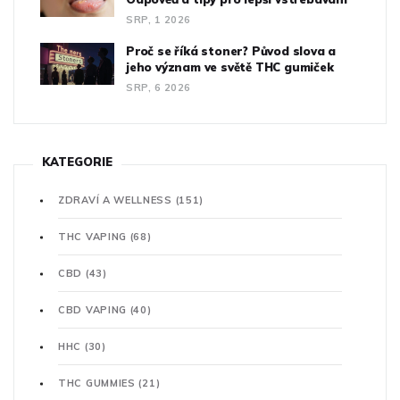
SRP, 1 2026
Proč se říká stoner? Původ slova a
jeho význam ve světě THC gumiček
SRP, 6 2026
KATEGORIE
ZDRAVÍ A WELLNESS
(151)
THC VAPING
(68)
CBD
(43)
CBD VAPING
(40)
HHC
(30)
THC GUMMIES
(21)