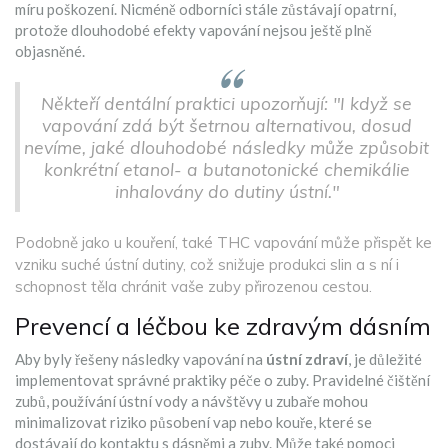
míru poškození. Nicméně odborníci stále zůstávají opatrní,
protože dlouhodobé efekty vapování nejsou ještě plně
objasněné.
Někteří dentální praktici upozorňují: "I když se
vapování zdá být šetrnou alternativou, dosud
nevíme, jaké dlouhodobé následky může způsobit
konkrétní etanol- a butanotonické chemikálie
inhalovány do dutiny ústní."
Podobně jako u kouření, také THC vapování může přispět ke
vzniku suché ústní dutiny, což snižuje produkci slin a s ní i
schopnost těla chránit vaše zuby přirozenou cestou.
Prevencí a léčbou ke zdravým dásním
Aby byly řešeny následky vapování na
ústní zdraví
, je důležité
implementovat správné praktiky péče o zuby. Pravidelné čištění
zubů, používání ústní vody a návštěvy u zubaře mohou
minimalizovat riziko působení vap nebo kouře, které se
dostávají do kontaktu s dásněmi a zuby. Může také pomoci