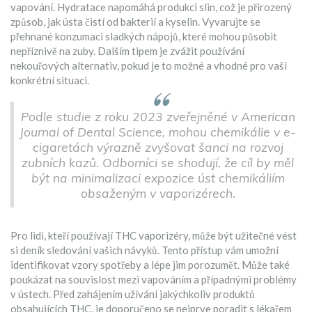
vapování. Hydratace napomáhá produkci slin, což je přirozený
způsob, jak ústa čistí od bakterií a kyselin. Vyvarujte se
přehnané konzumaci sladkých nápojů, které mohou působit
nepříznivě na zuby. Dalším tipem je zvážit používání
nekouřových alternativ, pokud je to možné a vhodné pro vaši
konkrétní situaci.
Podle studie z roku 2023 zveřejněné v American
Journal of Dental Science, mohou chemikálie v e-
cigaretách výrazně zvyšovat šanci na rozvoj
zubních kazů. Odborníci se shodují, že cíl by měl
být na minimalizaci expozice úst chemikáliím
obsaženým v vaporizérech.
Pro lidi, kteří používají THC vaporizéry, může být užitečné vést
si deník sledování vašich návyků. Tento přístup vám umožní
identifikovat vzory spotřeby a lépe jim porozumět. Může také
poukázat na souvislost mezi vapováním a případnými problémy
v ústech. Před zahájením užívání jakýchkoliv produktů
obsahujících THC, je doporučeno se nejprve poradit s lékařem