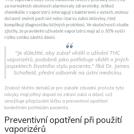
za normálních okolností alarmovaly zdravotníky. Jelikož
chemikálie z vaporizérů interagují s bakteriemi v ústech, mohou
dočasně změnit pach úst nebo i barvu zubní skloviny, čímž
komplikují diagnostiku běžných problémů. Ve skutečnosti studie
zjistily, že pravidelní uživatelé vaporizérů mají až o 30% vyšší
riziko vzniku zánětů dásní.
"Je důležité, aby zubař věděl o užívání THC
vaporizérů, podobně jako potřebuje vědět o jiných
aspektech životního stylu pacienta," říká Dr. James
Schofield, přední odborník na ústní medicínu.
Znalost těchto detailů je pro zubaře zásadní, protože tyto
návyky mají přímý dopad na zdraví zubů a dásní, což
umožňuje přizpůsobit léčbu a preventivní opatření
konkrétním potřebám pacienta.
Preventivní opatření při použití
vaporizérů