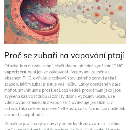
Proč se zubaři na vapování ptají
Otázka, kterou vám zubní lékaři kladou ohledně využívání
THC
vaporizérů
, není jen ze zvědavosti. Vapování, zejména s
obsahem THC, ovlivňuje celkový stav ústního zdraví a tím i
způsob, jakým zubař plánuje vaši léčbu. Látky obsažené v páře
mohou změnit ústní prostředí, což vede k problémům jako jsou
zvýšená kazivost zubů či záněty dásní. Výzkumy ukazují, že
vdechování chemikálií z vaporizérů ovlivňuje jak sliznici v
ústech, tak i celkovou úroveň vlhkosti, což může mít za následek
suchost a nepohodlí.
Zubaři se ptají na tyto návyky nejen kvůli zdravotním rizikům.
THC vapování může totiž maskovat některé příznaky, které by