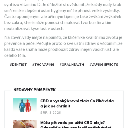
syntézu vitamínu D. Je důležité si uvědomit, že každý malý krok
směrem ke zlepšení ústní hygieny může přinést velké výsledky.
Často opomíjeným, ale účinným tipem je také žvýkání žvýkaček
bez cukru, které může pomoci stimulovat tvorbu slin a tím
neutralizovat kyselost v ústech.
Na závěr, vždy mějte na paměti, že klíčem ke kvalitnímu životu je
prevence a péče. Pečujte proto o své ústní zdraví s vědomím, že
každá vaše snaha může prodloužit zdraví nejen vašich úst, ale
celého těla.
#DENTIST
#THC VAPING
#ORAL HEALTH
#VAPING EFFECTS
NEDÁVNÝ PŘÍSPĚVEK
CBD a vysoký krevní tlak: Co říká věda
a jak se chránit
SRP, 3 2026
Můžu pít vodu po užití CBD oleje?
Odpověď a tipy pro lepší vstřebávání