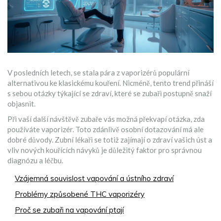
V posledních letech, se stala pára z vaporizérů populární
alternativou ke klasickému kouření. Nicméně, tento trend přináší
s sebou otázky týkající se zdraví, které se zubaři postupně snaží
objasnit.
Při vaší další návštěvě zubaře vás možná překvapí otázka, zda
používáte vaporizér. Toto zdánlivě osobní dotazování má ale
dobré důvody. Zubní lékaři se totiž zajímají o zdraví vašich úst a
vliv nových kouřících návyků je důležitý faktor pro správnou
diagnózu a léčbu.
Vzájemná souvislost vapování a ústního zdraví
Problémy způsobené THC vaporizéry
Proč se zubaři na vapování ptají