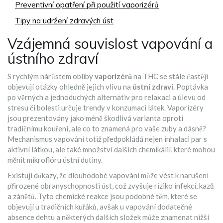
Preventivní opatření při použití vaporizérů
Tipy na udržení zdravých úst
Vzájemná souvislost vapování a
ústního zdraví
S rychlým nárůstem obliby
vaporizérů
na THC se stále častěji
objevují otázky ohledně jejich vlivu na
ústní zdraví
. Poptávka
po věrných a jednoduchých alternativ pro relaxaci a úlevu od
stresu či bolesti určuje trendy v konzumaci látek. Vaporizéry
jsou prezentovány jako méně škodlivá varianta oproti
tradičnímu kouření, ale co to znamená pro vaše zuby a dásně?
Mechanismus vapování totiž předpokládá nejen inhalaci par s
aktivní látkou, ale také množství dalších chemikálií, které mohou
měnit mikroflóru ústní dutiny.
Existují důkazy, že dlouhodobé vapování může vést k narušení
přirozené obranyschopnosti úst, což zvyšuje riziko infekcí, kazů
a zánětů. Tyto chemické reakce jsou podobné těm, které se
objevují u tradičních kuřáků, avšak u vapování dodatečné
absence dehtu a některých dalších složek může znamenat nižší