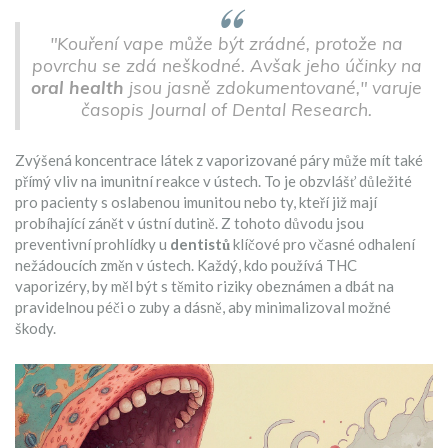
"Kouření vape může být zrádné, protože na
povrchu se zdá neškodné. Avšak jeho účinky na
oral health
jsou jasně zdokumentované," varuje
časopis Journal of Dental Research.
Zvýšená koncentrace látek z vaporizované páry může mít také
přímý vliv na imunitní reakce v ústech. To je obzvlášť důležité
pro pacienty s oslabenou imunitou nebo ty, kteří již mají
probíhající zánět v ústní dutině. Z tohoto důvodu jsou
preventivní prohlídky u
dentistů
klíčové pro včasné odhalení
nežádoucích změn v ústech. Každý, kdo používá THC
vaporizéry, by měl být s těmito riziky obeznámen a dbát na
pravidelnou péči o zuby a dásně, aby minimalizoval možné
škody.