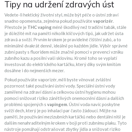
Tipy na udržení zdravých úst
Vedete-li hektický životní styl, může být péče o ústní zdraví
snadno opomenuta, zejména pokud používáte
vaporizér
.
Přestože je
THC vaping
méně škodlivý než tradiční tabák, stále
je důležité mít na paměti několik klíčových tipů, jak udržet ústa
zdravá a svěží. Prvním krokem je pravidelné čištění zubů, a to
minimálně dvakrát denně, ideálně po každém jídle. Výběr správné
zubní pasty s fluoridem může značně pomoci v prevenci vzniku
zubního kazu a posilní vaši sklovinu. Kromě toho se vyplatí
investovat do elektrického kartáčku, který díky svým kmitům
dosáhne i do nejmenších mezer.
Pokud používáte vaporizér, měli byste věnovat zvláštní
pozornost také používání ústní vody. Speciální ústní vody
zaměřené na zdraví dásní a celkovou ústní hygienu mohou
pomoci snižovat riziko zánětlivých onemocnění dásní a dalších
problémů spojených s
vapingem
. Ústní voda navíc poskytne
svěží dech, který je po inhalaci par často žádoucí. Mějte na
paměti, že používání mezizubních kartáčků nebo dentální nitě je
dalším nenahraditelným krokem v boji proti zubnímu plaku. Tyto
nástroje pomáhají odstraňovat zbytky jídla a snižovat riziko