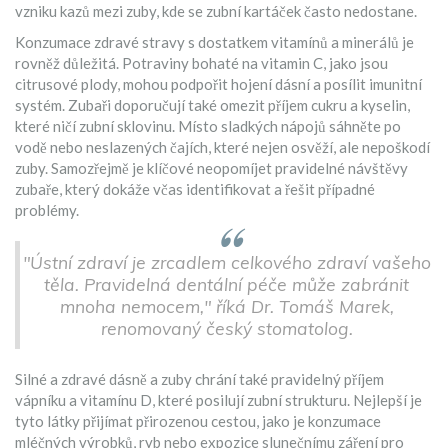
vzniku kazů mezi zuby, kde se zubní kartáček často nedostane.
Konzumace zdravé stravy s dostatkem vitamínů a minerálů je
rovněž důležitá. Potraviny bohaté na vitamin C, jako jsou
citrusové plody, mohou podpořit hojení dásní a posílit imunitní
systém. Zubaři doporučují také omezit příjem cukru a kyselin,
které ničí zubní sklovinu. Místo sladkých nápojů sáhněte po
vodě nebo neslazených čajích, které nejen osvěží, ale nepoškodí
zuby. Samozřejmě je klíčové neopomíjet pravidelné návštěvy
zubaře, který dokáže včas identifikovat a řešit případné
problémy.
"Ústní zdraví je zrcadlem celkového zdraví vašeho
těla. Pravidelná dentální péče může zabránit
mnoha nemocem," říká Dr. Tomáš Marek,
renomovaný český stomatolog.
Silné a zdravé dásně a zuby chrání také pravidelný příjem
vápníku a vitamínu D, které posilují zubní strukturu. Nejlepší je
tyto látky přijímat přirozenou cestou, jako je konzumace
mléčných výrobků, ryb nebo expozice slunečnímu záření pro