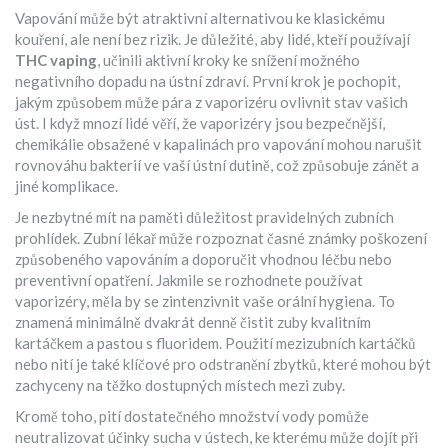
Vapování může být atraktivní alternativou ke klasickému
kouření, ale není bez rizik. Je důležité, aby lidé, kteří používají
THC vaping
, učinili aktivní kroky ke snížení možného
negativního dopadu na ústní zdraví. První krok je pochopit,
jakým způsobem může pára z vaporizéru ovlivnit stav vašich
úst. I když mnozí lidé věří, že vaporizéry jsou bezpečnější,
chemikálie obsažené v kapalinách pro vapování mohou narušit
rovnováhu bakterií ve vaší ústní dutině, což způsobuje zánět a
jiné komplikace.
Je nezbytné mít na paměti důležitost pravidelných zubních
prohlídek. Zubní lékař může rozpoznat časné známky poškození
způsobeného vapováním a doporučit vhodnou léčbu nebo
preventivní opatření. Jakmile se rozhodnete používat
vaporizéry, měla by se zintenzivnit vaše orální hygiena. To
znamená minimálně dvakrát denně čistit zuby kvalitním
kartáčkem a pastou s fluoridem. Použití mezizubních kartáčků
nebo nití je také klíčové pro odstranění zbytků, které mohou být
zachyceny na těžko dostupných místech mezi zuby.
Kromě toho, pití dostatečného množství vody pomůže
neutralizovat účinky sucha v ústech, ke kterému může dojít při