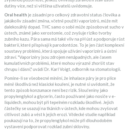
dutiny více, než si většina uživatelů uvědomuje.
Oral health
je zásadní pro celkový zdravotní status člověka a
jakákoliv zásadní změna, včetně použití vaporizérů, může mít
dalekosáhlý dopad. THC samo o sobě může způsobovat sucho v
ústech, známé jako xerostomie, což zvyšuje riziko tvorby
zubního kazu. Pára sama má také vliv na pH úst a podporuje růst
bakterií, které přispívají k parodontóze. To je jen část komplexní
soustavy problémů, která spojuje užívání vaporizérů a ústní
zdraví. "Vaporizéry jsou zdrojem nenápadných, ale časem
kumulativních problémů, které mohou výrazně zhoršit stav
chrupu i dásní," uvádí Dr. Karl Voigt, odborník na stomatologii.
Pomine-li se všeobecné mínění, že inhalace páry je pro plíce
méně škodlivá než klasické kouření, je nutné si uvědomit, že
tento způsob konzumace není bez rizik. Sloučeniny jako
propylenglykol a glycerin, často používané jako nosiče v e-
liquidech, mohou být při tepelném rozkladu škodlivé. Jejich
částečky se usazují na tkáních v ústech, kde mohou zvyšovat
citlivost zubů a vést k jejich erozi. Vědecké studie například
poukazují na to, že propylenglykol může při dlouhodobém
vystavení podporovat rozklad zubní skloviny.