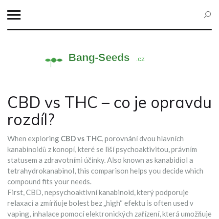
CBD vs THC – co je opravdu
rozdíl?
When exploring
CBD vs THC
,
porovnání dvou hlavních
kanabinoidů z konopí, které se liší psychoaktivitou, právním
statusem a zdravotními účinky
. Also known as
kanabidiol a
tetrahydrokanabinol
, this comparison helps you decide which
compound fits your needs.
First,
CBD
,
nepsychoaktivní kanabinoid, který podporuje
relaxaci a zmírňuje bolest bez „high“ efektu
is often used v
vaping
,
inhalace pomocí elektronických zařízení, která umožňuje