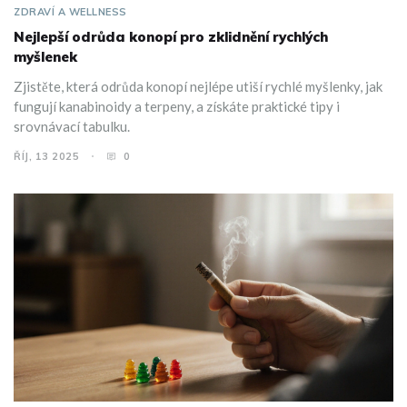
ZDRAVÍ A WELLNESS
Nejlepší odrůda konopí pro zklidnění rychlých
myšlenek
Zjistěte, která odrůda konopí nejlépe utiší rychlé myšlenky, jak
fungují kanabinoidy a terpeny, a získáte praktické tipy i
srovnávací tabulku.
ŘÍJ, 13 2025
0