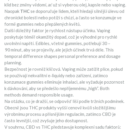
klid bez změny vědomí, ať už si vyberou olej, kapsle nebo vaping.
Naopak
THC
se doporučuje lidem, kteří hledají silnější úlevu od
chronické bolesti nebo potíží s chůzí, a často se konzumuje ve
formě gummies nebo přepálených květů.
Další důležitý faktor je rychlost nástupu účinku. Vaping
poskytuje téměř okamžitý dopad, což je výhodné pro rychlé
uvolnění napětí. Edibles, včetně gummies, potřebují 30 –
90 minut, aby se projevily, ale jejich účinek trvá déle. This
temporal difference shapes personal preference and dosage
planning.
Bezpečnost je rovněž klíčová. Vaping může zatížit plíce, pokud
se používají nekvalitní e‑liquidy nebo zařízení, zatímco
konzumace gummies eliminuje inhalaci, ale vyžaduje pozornost
k dávkování, aby se předešlo nepříjemnému „high“. Both
methods demand responsible usage.
Na otázku, co je dražší, se odpověď liší podle tržních podmínek.
Obecně jsou THC produkty vyšší cenově kvůli složitějšímu
výrobnímu procesu a přísnějším regulacím, zatímco CBD je
často levnější, což zvyšuje jeho dostupnost.
V souhrnu, CBD vs THC představuje komplexní sadu faktorů: