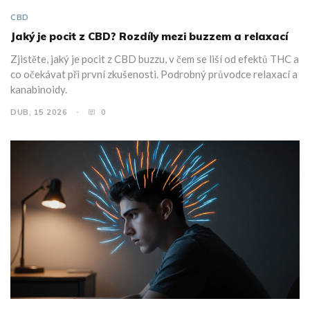
CBD
Jaký je pocit z CBD? Rozdíly mezi buzzem a relaxací
Zjistěte, jaký je pocit z CBD buzzu, v čem se liší od efektů THC a
co očekávat při první zkušenosti. Podrobný průvodce relaxací a
kanabinoidy.
DUB, 15 2026
0