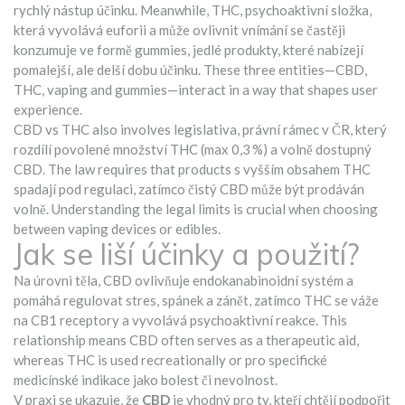
rychlý nástup účinku
. Meanwhile,
THC
,
psychoaktivní složka,
která vyvolává euforii a může ovlivnit vnímání
se častěji
konzumuje ve formě
gummies
,
jedlé produkty, které nabízejí
pomalejší, ale delší dobu účinku
. These three entities—CBD,
THC, vaping and gummies—interact in a way that shapes user
experience.
CBD vs THC also involves
legislativa
,
právní rámec v ČR, který
rozdílí povolené množství THC (max 0,3 %) a volně dostupný
CBD
. The law requires that products s vyšším obsahem THC
spadají pod regulaci, zatímco čistý CBD může být prodáván
volně. Understanding the legal limits is crucial when choosing
between vaping devices or edibles.
Jak se liší účinky a použití?
Na úrovni těla, CBD ovlivňuje endokanabinoidní systém a
pomáhá regulovat stres, spánek a zánět, zatímco THC se váže
na CB1 receptory a vyvolává psychoaktivní reakce. This
relationship means CBD often serves as a therapeutic aid,
whereas THC is used recreationally or pro specifické
medicínské indikace jako bolest či nevolnost.
V praxi se ukazuje, že
CBD
je vhodný pro ty, kteří chtějí podpořit