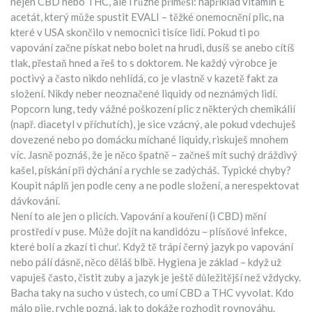
nejen CBD nebo THC, ale i různé příměsi: například vitamín E
acetát, který může spustit EVALI – těžké onemocnění plic, na
které v USA skončilo v nemocnici tisíce lidí. Pokud ti po
vapování začne pískat nebo bolet na hrudi, dusíš se anebo cítíš
tlak, přestaň hned a řeš to s doktorem. Ne každý výrobce je
poctivý a často nikdo nehlídá, co je vlastně v kazetě fakt za
složení. Nikdy neber neoznačené liquidy od neznámých lidí.
Popcorn lung, tedy vážné poškození plic z některých chemikálií
(např. diacetyl v příchutích), je sice vzácný, ale pokud vdechuješ
dovezené nebo po domácku míchané liquidy, riskuješ mnohem
víc. Jasně poznáš, že je něco špatně – začneš mít suchý dráždivý
kašel, pískání při dýchání a rychle se zadýcháš. Typické chyby?
Koupit náplň jen podle ceny a ne podle složení, a nerespektovat
dávkování.
Není to ale jen o plicích. Vapování a kouření (i CBD) mění
prostředí v puse. Může dojít na kandidózu – plísňové infekce,
které bolí a zkazí ti chuť. Když tě trápí černý jazyk po vapování
nebo pálí dásně, něco děláš blbě. Hygiena je základ – když už
vapuješ často, čistit zuby a jazyk je ještě důležitější než vždycky.
Bacha taky na sucho v ústech, co umí CBD a THC vyvolat. Kdo
málo pije, rychle pozná, jak to dokáže rozhodit rovnováhu.