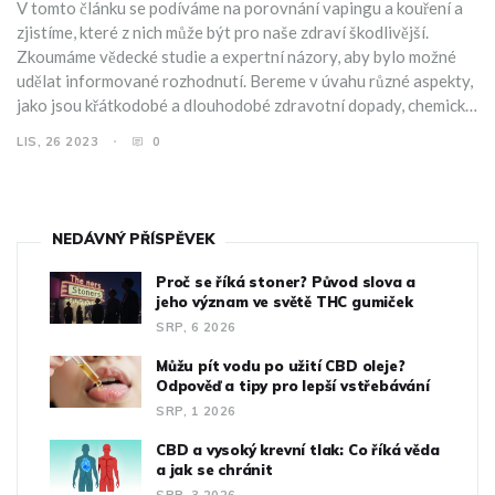
V tomto článku se podíváme na porovnání vapingu a kouření a
zjistíme, které z nich může být pro naše zdraví škodlivější.
Zkoumáme vědecké studie a expertní názory, aby bylo možné
udělat informované rozhodnutí. Bereme v úvahu různé aspekty,
jako jsou křátkodobé a dlouhodobé zdravotní dopady, chemické
látky obsažené v e-cigaretách a tabákových výrobcích, a vliv na
LIS, 26 2023
0
společnost. Naše cíle jsou objasnit mýty a podat fakta,
abychom mohli správně porozumět tomu, jak vaping srovnává s
tradičním kouřením.
NEDÁVNÝ PŘÍSPĚVEK
Proč se říká stoner? Původ slova a
jeho význam ve světě THC gumiček
SRP, 6 2026
Můžu pít vodu po užití CBD oleje?
Odpověď a tipy pro lepší vstřebávání
SRP, 1 2026
CBD a vysoký krevní tlak: Co říká věda
a jak se chránit