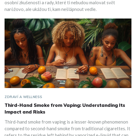
osobní zkušenosti a rady, které ti nebudou malovat svět
narůžovo, ale ukážou ti, kam nešlápnout vedle.
ZDRAVÍ A WELLNESS
Third-Hand Smoke from Vaping: Understanding Its
Impact and Risks
Third-hand smoke from vaping is a lesser-known phenomenon
compared to second-hand smoke from traditional cigarettes. It
refers to the residue left behind by vaporized e-liquid that can