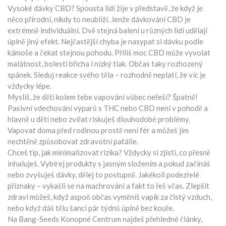
Vysoké dávky CBD? Spousta lidí žije v představě, že když je
něco přírodní, nikdy to neublíží. Jenže dávkování CBD je
extrémně individuální. Dvě stejná balení u různých lidí udělají
úplně jiný efekt. Nejčastější chyba je nasypat si dávku podle
kámoše a čekat stejnou pohodu. Příliš moc CBD může vyvolat
malátnost, bolesti břicha i nízký tlak. Občas taky rozhozený
spánek. Sleduj reakce svého těla – rozhodně neplatí, že víc je
vždycky lépe.
Myslíš, že děti kolem tebe vapování vůbec neřeší? Špatně!
Pasivní vdechování výparů s THC nebo CBD není v pohodě a
hlavně u dětí nebo zvířat riskuješ dlouhodobé problémy.
Vapovat doma před rodinou prostě není fér a můžeš jim
nechtěně způsobovat zdravotní patálie.
Chceš tip, jak minimalizovat rizika? Vždycky si zjisti, co přesně
inhaluješ. Vybírej produkty s jasným složením a pokud začínáš
nebo zvyšuješ dávky, dělej to postupně. Jakékoli podezřelé
příznaky – vykašli se na machrování a fakt to řeš včas. Zlepšit
zdraví můžeš, když aspoň občas vyměníš vapík za čistý vzduch,
nebo když dáš tělu šanci pár týdnů úplně bez kouře.
Na Bang-Seeds Konopné Centrum najdeš přehledné články,