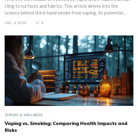
cling to surfaces and fabrics. This article delves into the
science behind third-hand smoke from vaping, its potential
health implications, and how it compares to traditional tobacco
LED, 4 2024
0
smoke. We'll provide insights and practical tips on how to
reduce exposure to this invisible hazard in the comfort of your
home.
ZDRAVÍ A WELLNESS
Vaping vs. Smoking: Comparing Health Impacts and
Risks