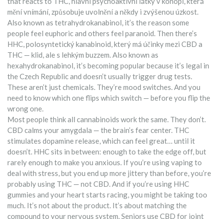
that reacts to
THC
,
hlavní psychoaktivní látky v konopí, která
mění vnímání, způsobuje uvolnění a někdy i zvýšenou úzkost
.
Also known as
tetrahydrokanabinol
, it’s the reason some
people feel euphoric and others feel paranoid.
Then there’s
HHC
,
polosyntetický kanabinoid, který má účinky mezi CBD a
THC — klid, ale s lehkým buzzem
. Also known as
hexahydrokanabinol
, it’s becoming popular because it’s legal in
the Czech Republic and doesn’t usually trigger drug tests.
These aren’t just chemicals. They’re mood switches. And you
need to know which one flips which switch — before you flip the
wrong one.
Most people think all cannabinoids work the same. They don’t.
CBD calms your amygdala — the brain’s fear center. THC
stimulates dopamine release, which can feel great… until it
doesn’t. HHC sits in between: enough to take the edge off, but
rarely enough to make you anxious. If you’re using vaping to
deal with stress, but you end up more jittery than before, you’re
probably using THC — not CBD. And if you’re using HHC
gummies and your heart starts racing, you might be taking too
much. It’s not about the product. It’s about matching the
compound to your nervous system. Seniors use CBD for joint