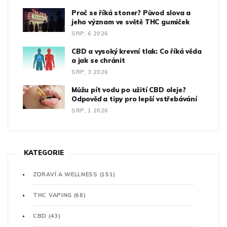
Proč se říká stoner? Původ slova a
jeho význam ve světě THC gumiček
SRP, 6 2026
CBD a vysoký krevní tlak: Co říká věda
a jak se chránit
SRP, 3 2026
Můžu pít vodu po užití CBD oleje?
Odpověď a tipy pro lepší vstřebávání
SRP, 1 2026
KATEGORIE
ZDRAVÍ A WELLNESS
(151)
THC VAPING
(68)
CBD
(43)