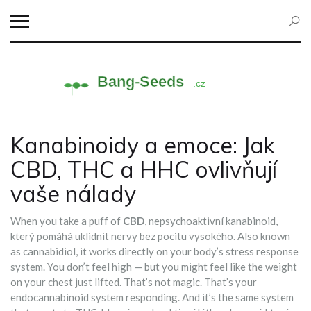
Kanabinoidy a emoce: Jak
CBD, THC a HHC ovlivňují
vaše nálady
When you take a puff of
CBD
,
nepsychoaktivní kanabinoid,
který pomáhá uklidnit nervy bez pocitu vysokého
. Also known
as
cannabidiol
, it works directly on your body’s stress response
system.
You don’t feel high — but you might feel like the weight
on your chest just lifted. That’s not magic. That’s your
endocannabinoid system responding. And it’s the same system