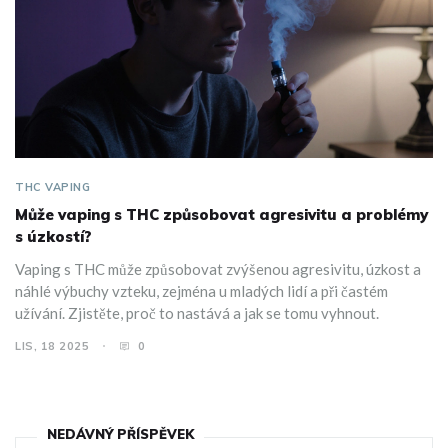
THC VAPING
Může vaping s THC způsobovat agresivitu a problémy
s úzkostí?
Vaping s THC může způsobovat zvýšenou agresivitu, úzkost a
náhlé výbuchy vzteku, zejména u mladých lidí a při častém
užívání. Zjistěte, proč to nastává a jak se tomu vyhnout.
LIS, 18 2025
0
NEDÁVNÝ PŘÍSPĚVEK