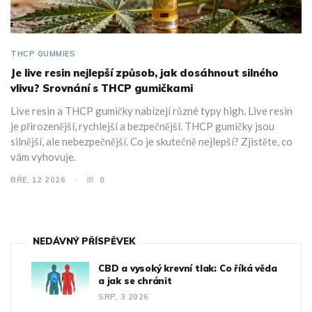
THCP GUMMIES
Je live resin nejlepší způsob, jak dosáhnout silného
vlivu? Srovnání s THCP gumičkami
Live resin a THCP gumičky nabízejí různé typy high. Live resin
je přirozenější, rychlejší a bezpečnější. THCP gumičky jsou
silnější, ale nebezpečnější. Co je skutečně nejlepší? Zjistěte, co
vám vyhovuje.
BŘE, 12 2026
0
NEDÁVNÝ PŘÍSPĚVEK
CBD a vysoký krevní tlak: Co říká věda
a jak se chránit
SRP, 3 2026