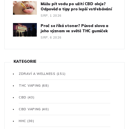
Můžu pít vodu po užití CBD oleje?
Odpověď a tipy pro lepší vstřebávání
SRP, 1 2026
Proč se říká stoner? Původ slova a
jeho význam ve světě THC gumiček
SRP, 6 2026
KATEGORIE
ZDRAVÍ A WELLNESS
(151)
THC VAPING
(68)
CBD
(43)
CBD VAPING
(40)
HHC
(30)