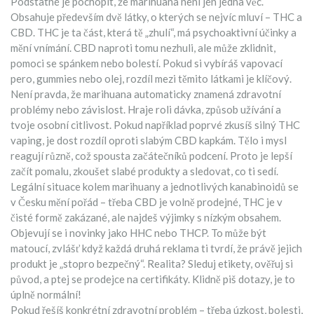
Podstatné je pochopit, že marihuana není jen jedna věc.
Obsahuje především dvě látky, o kterých se nejvíc mluví – THC a
CBD. THC je ta část, která tě „zhulí“, má psychoaktivní účinky a
mění vnímání. CBD naproti tomu nezhuli, ale může zklidnit,
pomoci se spánkem nebo bolestí. Pokud si vybíráš vapovací
pero, gummies nebo olej, rozdíl mezi těmito látkami je klíčový.
Není pravda, že marihuana automaticky znamená zdravotní
problémy nebo závislost. Hraje roli dávka, způsob užívání a
tvoje osobní citlivost. Pokud například poprvé zkusíš silný THC
vaping, je dost rozdíl oproti slabým CBD kapkám. Tělo i mysl
reagují různě, což spousta začátečníků podcení. Proto je lepší
začít pomalu, zkoušet slabé produkty a sledovat, co ti sedí.
Legální situace kolem marihuany a jednotlivých kanabinoidů se
v Česku mění pořád – třeba CBD je volně prodejné, THC je v
čisté formě zakázané, ale najdeš výjimky s nízkým obsahem.
Objevují se i novinky jako HHC nebo THCP. To může být
matoucí, zvlášť když každá druhá reklama ti tvrdí, že právě jejich
produkt je „stopro bezpečný“. Realita? Sleduj etikety, ověřuj si
původ, a ptej se prodejce na certifikáty. Klidně piš dotazy, je to
úplně normální!
Pokud řešíš konkrétní zdravotní problém – třeba úzkost, bolesti,