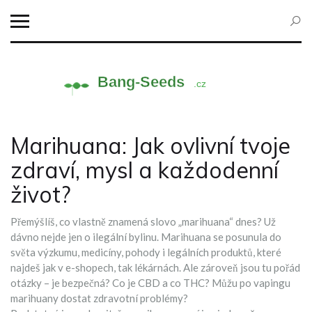
Marihuana: Jak ovlivní tvoje
zdraví, mysl a každodenní
život?
Přemýšlíš, co vlastně znamená slovo „marihuana“ dnes? Už
dávno nejde jen o ilegální bylinu. Marihuana se posunula do
světa výzkumu, medicíny, pohody i legálních produktů, které
najdeš jak v e-shopech, tak lékárnách. Ale zároveň jsou tu pořád
otázky – je bezpečná? Co je CBD a co THC? Můžu po vapingu
marihuany dostat zdravotní problémy?