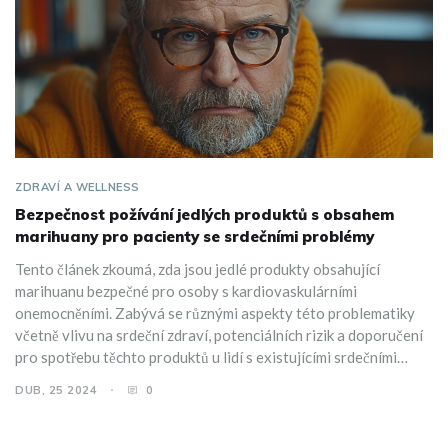
ZDRAVÍ A WELLNESS
Bezpečnost požívání jedlých produktů s obsahem
marihuany pro pacienty se srdečními problémy
Tento článek zkoumá, zda jsou jedlé produkty obsahující
marihuanu bezpečné pro osoby s kardiovaskulárními
onemocněními. Zabývá se různými aspekty této problematiky
včetně vlivu na srdeční zdraví, potenciálních rizik a doporučení
pro spotřebu těchto produktů u lidí s existujícími srdečními
podmínkami.
DUB, 25 2024
0