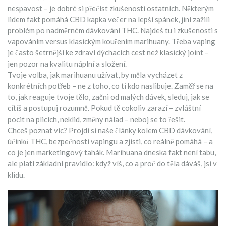
nespavost – je dobré si přečíst zkušenosti ostatních. Některým
lidem fakt pomáhá CBD kapka večer na lepší spánek, jiní zažili
problém po nadměrném dávkování THC. Najdeš tu i zkušenosti s
vapováním versus klasickým kouřením marihuany. Třeba vaping
je často šetrnější ke zdraví dýchacích cest než klasický joint –
jen pozor na kvalitu náplní a složení.
Tvoje volba, jak marihuanu užívat, by měla vycházet z
konkrétních potřeb – ne z toho, co ti kdo naslibuje. Zaměř se na
to, jak reaguje tvoje tělo, začni od malých dávek, sleduj, jak se
cítíš a postupuj rozumně. Pokud tě cokoliv zarazí – zvláštní
pocit na plicích, neklid, změny nálad – neboj se to řešit.
Chceš poznat víc? Projdi si naše články kolem CBD dávkování,
účinků THC, bezpečnosti vapingu a zjisti, co reálně pomáhá – a
co je jen marketingový tahák. Marihuana dneska fakt není tabu,
ale platí základní pravidlo: když víš, co a proč do těla dáváš, jsi v
klidu.