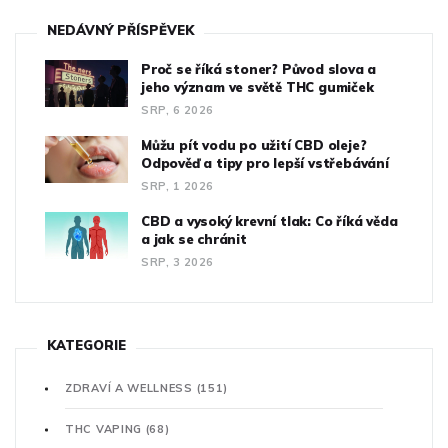
NEDÁVNÝ PŘÍSPĚVEK
Proč se říká stoner? Původ slova a
jeho význam ve světě THC gumiček
SRP, 6 2026
Můžu pít vodu po užití CBD oleje?
Odpověď a tipy pro lepší vstřebávání
SRP, 1 2026
CBD a vysoký krevní tlak: Co říká věda
a jak se chránit
SRP, 3 2026
KATEGORIE
ZDRAVÍ A WELLNESS
(151)
THC VAPING
(68)