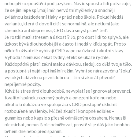
nebo při rozpouštění pod jazykem. Navíc spousta lidí potvrzuje,
že se jim lépe spí, mají míň nervózní myšlenky a snadněji
zvládnou každodenní tlaky v práci nebo škole. Pokud hledáš
variantu, která ti dovolí cítit se normálně, ale netlumí jako
chemická antidepresiva, CBD dává smysl právě teď.
Je rozdíl mezi stresem a úzkostí? Jo, pro dost lidí to splývá, ale
úzkost bývá dlouhodobější a často ti nedá v klidu spát. Proto
někteří uživatelé vybírají CBD vape na úzkost i akutní stavy.
Výhoda? Nemusíš čekat týdny, efekt se ukáže rychle.
Každopádně platí: začni malou dávkou, sleduj, co dělá tvoje tělo,
a postupně si najdi optimální režim. Vyhni se nárazovému "šoku"
vysokých dávek na první dobrou – tím si akorát přivodíš
nepříjemné pocity.
Když tě stres drtí dlouhodobě, nevyplatí se ignorovat prevenci.
Kvalitní spánek, rozumný pohyb a omezení kofeinu nebo
alkoholu dokážou ve spolupráci s CBD postupně uklidnit
rozbouřené myšlenky. Můžeš zkusit i konopné edibles –
gummies nebo kapsle s přesně odměřeným obsahem. Nemusíš
nic míchat, nemusíš nic odměřovat, prostě si je dáš jako bonbón
během dne nebo před spaním.