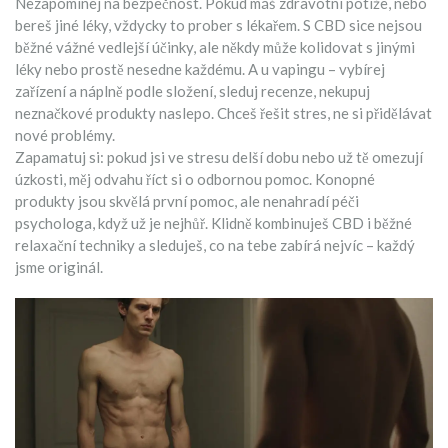
Nezapomínej na bezpečnost. Pokud máš zdravotní potíže, nebo
bereš jiné léky, vždycky to prober s lékařem. S CBD sice nejsou
běžné vážné vedlejší účinky, ale někdy může kolidovat s jinými
léky nebo prostě nesedne každému. A u vapingu – vybírej
zařízení a náplně podle složení, sleduj recenze, nekupuj
neznačkové produkty naslepo. Chceš řešit stres, ne si přidělávat
nové problémy.
Zapamatuj si: pokud jsi ve stresu delší dobu nebo už tě omezují
úzkosti, měj odvahu říct si o odbornou pomoc. Konopné
produkty jsou skvělá první pomoc, ale nenahradí péči
psychologa, když už je nejhůř. Klidně kombinuješ CBD i běžné
relaxační techniky a sleduješ, co na tebe zabírá nejvíc – každý
jsme originál.