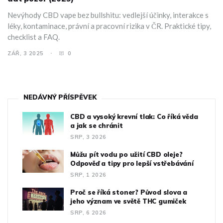
Nevýhody CBD vape bez bullshitu: vedlejší účinky, interakce s
léky, kontaminace, právní a pracovní rizika v ČR. Praktické tipy,
checklist a FAQ.
ZÁŘ, 3 2025
0
NEDÁVNÝ PŘÍSPĚVEK
CBD a vysoký krevní tlak: Co říká věda
a jak se chránit
SRP, 3 2026
Můžu pít vodu po užití CBD oleje?
Odpověď a tipy pro lepší vstřebávání
SRP, 1 2026
Proč se říká stoner? Původ slova a
jeho význam ve světě THC gumiček
SRP, 6 2026