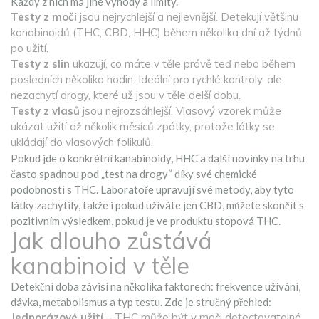
Každý z nich má jiné výhody a limity.
Testy z moči
jsou nejrychlejší a nejlevnější. Detekují většinu
kanabinoidů (THC, CBD, HHC) během několika dní až týdnů
po užití.
Testy z slin
ukazují, co máte v těle právě teď nebo během
posledních několika hodin. Ideální pro rychlé kontroly, ale
nezachytí drogy, které už jsou v těle delší dobu.
Testy z vlasů
jsou nejrozsáhlejší. Vlasový vzorek může
ukázat užití až několik měsíců zpátky, protože látky se
ukládají do vlasových folikulů.
Pokud jde o konkrétní kanabinoidy, HHC a další novinky na trhu
často spadnou pod „test na drogy“ díky své chemické
podobnosti s THC. Laboratoře upravují své metody, aby tyto
látky zachytily, takže i pokud užíváte jen CBD, můžete skončit s
pozitivním výsledkem, pokud je ve produktu stopová THC.
Jak dlouho zůstává
kanabinoid v těle
Detekční doba závisí na několika faktorech: frekvence užívání,
dávka, metabolismus a typ testu. Zde je stručný přehled:
Jednorázové užití
– THC může být v moči detectovatelné