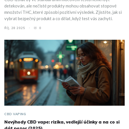
detekován, ale nečisté produkty mohou obsahovat stopové
množství THC, které způsobí pozitivní výsledek. Zjistěte, jak si
vybrat bezpečný produkt a co dělat, když test vás zachytí.
ŘÍJ, 28 2025
0
CBD VAPING
Nevýhody CBD vape: rizika, vedlejší účinky a na co si
dát pozor (2025)