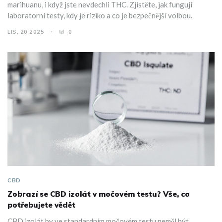
marihuanu, i když jste nevdechli THC. Zjistěte, jak fungují
laboratorní testy, kdy je riziko a co je bezpečnější volbou.
LIS, 20 2025
0
CBD
Zobrazí se CBD izolát v močovém testu? Vše, co
potřebujete vědět
CBD izolát by ve standardním močovém testu neměl být