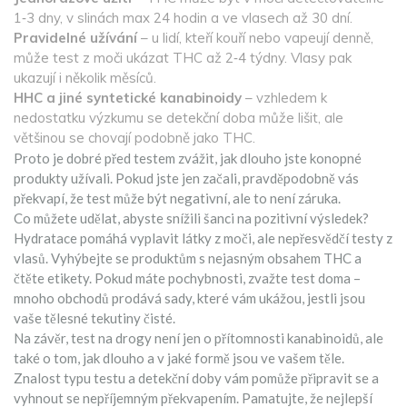
1‑3 dny, v slinách max 24 hodin a ve vlasech až 30 dní.
Pravidelné užívání
– u lidí, kteří kouří nebo vapeují denně,
může test z moči ukázat THC až 2‑4 týdny. Vlasy pak
ukazují i několik měsíců.
HHC a jiné syntetické kanabinoidy
– vzhledem k
nedostatku výzkumu se detekční doba může lišit, ale
většinou se chovají podobně jako THC.
Proto je dobré před testem zvážit, jak dlouho jste konopné
produkty užívali. Pokud jste jen začali, pravděpodobně vás
překvapí, že test může být negativní, ale to není záruka.
Co můžete udělat, abyste snížili šanci na pozitivní výsledek?
Hydratace pomáhá vyplavit látky z moči, ale nepřesvědčí testy z
vlasů. Vyhýbejte se produktům s nejasným obsahem THC a
čtěte etikety. Pokud máte pochybnosti, zvažte test doma –
mnoho obchodů prodává sady, které vám ukážou, jestli jsou
vaše tělesné tekutiny čisté.
Na závěr, test na drogy není jen o přítomnosti kanabinoidů, ale
také o tom, jak dlouho a v jaké formě jsou ve vašem těle.
Znalost typu testu a detekční doby vám pomůže připravit se a
vyhnout se nepříjemným překvapením. Pamatujte, že nejlepší