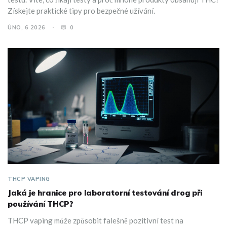
Získejte praktické tipy pro bezpečné užívání.
ÚNO, 6 2026
0
THCP VAPING
Jaká je hranice pro laboratorní testování drog při
používání THCP?
THCP vaping může způsobit falešně pozitivní test na