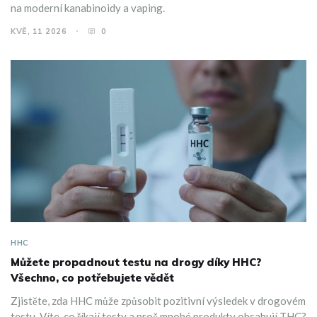
na moderní kanabinoidy a vaping.
KVĚ, 11 2026
0
HHC
Můžete propadnout testu na drogy díky HHC?
Všechno, co potřebujete vědět
Zjistěte, zda HHC může způsobit pozitivní výsledek v drogovém
testu. Víte, co říkají testy a proč mnohé produkty obsahují THC?