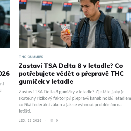
THC GUMMIES
Zastaví TSA Delta 8 v letadle? Co
2026
potřebujete vědět o přepravě THC
gumiček v letadle
ní
u
Zastaví TSA Delta 8 gumičky v letadle? Zjistěte, jaký je
skutečný rizikový faktor při přepravě kanabinoidů letadlem
co říká federální zákon a jak se vyhnout problémům na
letišti.
LED, 23 2026
0