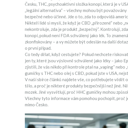
Česku
,
THC
,
psychoaktivní složka konopí, která je v US
„legální alternativa“
– všechny mohou být považovány za
bezpečné nebo účinné. Jde o to, zda to odpovídá americ
Někteří lidé si myslí, že když je CBD „přirozené“ nebo 
nekontroluje, zda je produkt „bezpečný“. Kontrolují, zda
konopí, pokud není FDA schválený jako lék. To znamená,
zkonfiskovány – a vy můžete být odeslán na další dotazo
o první případ.
Co tedy dělat, když cestujete? Pokud nechcete riskov
jen ty, které jsou výslovně schválené jako léky – jako E
zjistili, že vás někdo při kontrole ptal na „vaping“ nebo
gumičky s THC nebo olej s CBD, pokud jste v USA, nejs
V naší sbírce článků najdete vše, co potřebujete vědět o
tělo, a proč je některé produkty bezpečnější než jiné. N
mozek. Jiné vysvětlují, proč HHC gumičky mohou způsobit
Všechny tyto informace vám pomohou pochopit, proč je d
mimo Česko.