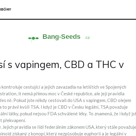
NBÓNY
visí s vapingem, CBD a THC v
ontroluje cestující a jejich zavazadla na letištích ve Spojených
stration
, it
nemá přímou moc v České republice, ale její pravidla
řes ně.
Pokud jste někdy cestovali do USA s vapingem, CBD olejem
 to právě kvůli TSA. I když je CBD v Česku legální, TSA považuje
lní látky, pokud nejsou FDA schválené léky. To znamená, že i když js
t překvapení.
 Jejich pravidla se řídí federálním zákonem USA, který stále považuj
inoid získaný z konopí, který nezpůsobuje euphorii a je legální v