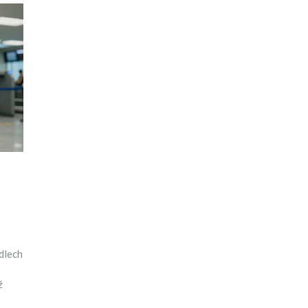
adlech
ž