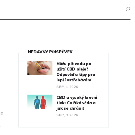
NEDÁVNÝ PŘÍSPĚVEK
Můžu pít vodu po
užití CBD oleje?
Odpověď a tipy pro
lepší vstřebávání
SRP, 1 2026
CBD a vysoký krevní
tlak: Co říká věda a
jak se chránit
te
SRP, 3 2026
e