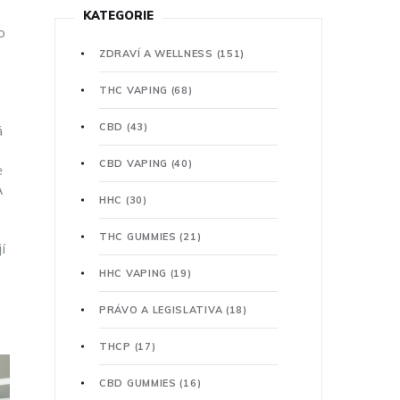
KATEGORIE
o
ZDRAVÍ A WELLNESS
(151)
THC VAPING
(68)
CBD
(43)
á
CBD VAPING
(40)
e
A
HHC
(30)
THC GUMMIES
(21)
í
HHC VAPING
(19)
PRÁVO A LEGISLATIVA
(18)
THCP
(17)
CBD GUMMIES
(16)