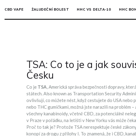
CBD VAPE
ŽALUDEČNÍ BOLEST
HHC VS DELTA‑10
HHC BO
TSA: Co to je a jak sou
Česku
Co je
TSA
,
Americká správa bezpečnosti dopravy, která k
státech
. Also known as
Transportation Security Admini
ovlivňují, co můžete nést, když cestujete do USA nebo p
nebo THC gumičkami, možná jste narazili na problém – a
všechny kanabinoidy, včetně CBD, za potenciálně nelegá
v Praze v pořádku, na letišti v New Yorku vás může čeka
Proč to tak je? Protože TSA nerespektuje české zákony.
konopí za drogu z přílohy I. To znamená, že i
CBD
,
kanab