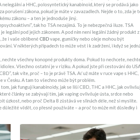
A nelegální
a
HHC
,
polosyntetický kanabinoid, který se prodává jako
 porušení zákona, pokud je máte v zavazadlech. Nejde o to, zda je t
kému zákonu – a ten je jednoduše jiný.
„nepsychoaktivní“, tak ho TSA nezajímá. To je nebezpečná iluze. TSA
 je legální pod jejich zákonem. A pod ním není legální žádný produkt z
 že i vaše oblíbené
CBD
vape, gumičky nebo oleje mohou být
vání. V některých případech to může vést i k zadržení, i když se jedn
at, nechte všechny konopné produkty doma. Pokud to nechcete, necht
pidiolex. Všechno ostatní je v riziku. A pokud jste při cestování do US
 „CBD“, tak víte, proč – to je právě TSA. Ať už máte v ruce vape s HHC,
te v Česku. A tam to všechno může být problém.
 tom, jak fungují kanabinoidy, jak se liší CBD, THC a HHC, jak ovlivňuj
ěkteré články se zabývají tím, jak vaping ovlivňuje ústa, srdce nebo
 úzkost, nebo proč Delta 8 zůstává ve slinách déle, než si myslíte.
ůležité vědět, co přesně používáte – a proč to může mít důsledky i