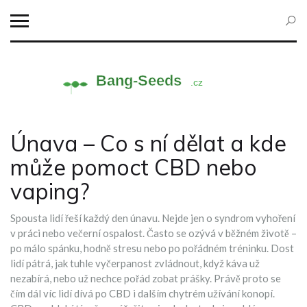
Únava – Co s ní dělat a kde
může pomoct CBD nebo
vaping?
Spousta lidí řeší každý den únavu. Nejde jen o syndrom vyhoření
v práci nebo večerní ospalost. Často se ozývá v běžném životě –
po málo spánku, hodně stresu nebo po pořádném tréninku. Dost
lidí pátrá, jak tuhle vyčerpanost zvládnout, když káva už
nezabírá, nebo už nechce pořád zobat prášky. Právě proto se
čím dál víc lidí dívá po CBD i dalším chytrém užívání konopí.