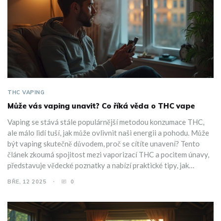
THC VAPING
Může vás vaping unavit? Co říká věda o THC vape
Vaping se stává stále populárnější metodou konzumace THC,
ale málo lidí tuší, jak může ovlivnit naši energii a pohodu. Může
být vaping skutečně důvodem, proč se cítíte unavení? Tento
článek zkoumá spojitost mezi vaporizací THC a pocitem únavy,
představuje vědecké poznatky a nabízí praktické tipy, jak
minimalizovat nežádoucí efekty. Ponoříme se do biochemie,
BŘE, 12 2025
0
individuálních reakcí a jak se vyhnout nepříjemným pocitům.