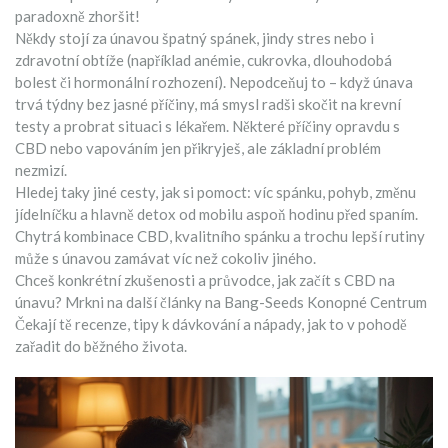
paradoxně zhoršit!
Někdy stojí za únavou špatný spánek, jindy stres nebo i
zdravotní obtíže (například anémie, cukrovka, dlouhodobá
bolest či hormonální rozhození). Nepodceňuj to – když únava
trvá týdny bez jasné příčiny, má smysl radši skočit na krevní
testy a probrat situaci s lékařem. Některé příčiny opravdu s
CBD nebo vapováním jen přikryješ, ale základní problém
nezmizí.
Hledej taky jiné cesty, jak si pomoct: víc spánku, pohyb, změnu
jídelníčku a hlavně detox od mobilu aspoň hodinu před spaním.
Chytrá kombinace CBD, kvalitního spánku a trochu lepší rutiny
může s únavou zamávat víc než cokoliv jiného.
Chceš konkrétní zkušenosti a průvodce, jak začít s CBD na
únavu? Mrkni na další články na Bang-Seeds Konopné Centrum
Čekají tě recenze, tipy k dávkování a nápady, jak to v pohodě
zařadit do běžného života.