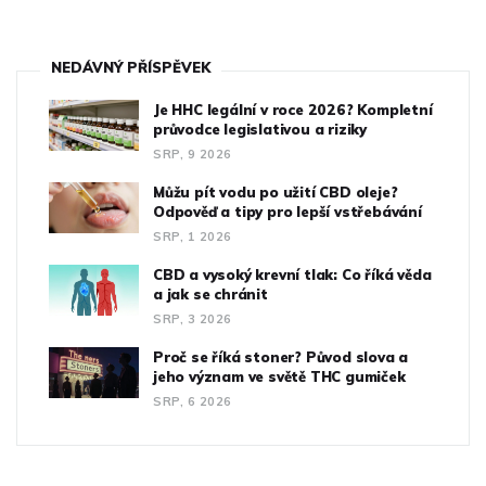
NEDÁVNÝ PŘÍSPĚVEK
Je HHC legální v roce 2026? Kompletní
průvodce legislativou a riziky
SRP, 9 2026
Můžu pít vodu po užití CBD oleje?
Odpověď a tipy pro lepší vstřebávání
SRP, 1 2026
CBD a vysoký krevní tlak: Co říká věda
a jak se chránit
SRP, 3 2026
Proč se říká stoner? Původ slova a
jeho význam ve světě THC gumiček
SRP, 6 2026