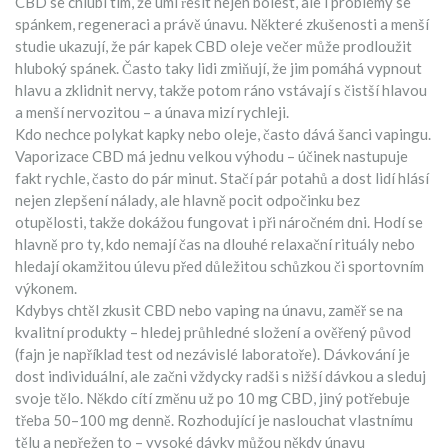
CBD se chlubí tím, že umí řešit nejen bolest, ale i problémy se
spánkem, regeneraci a právě únavu. Některé zkušenosti a menší
studie ukazují, že pár kapek CBD oleje večer může prodloužit
hluboký spánek. Často taky lidi zmiňují, že jim pomáhá vypnout
hlavu a zklidnit nervy, takže potom ráno vstávají s čistší hlavou
a menší nervozitou – a únava mizí rychleji.
Kdo nechce polykat kapky nebo oleje, často dává šanci vapingu.
Vaporizace CBD má jednu velkou výhodu – účinek nastupuje
fakt rychle, často do pár minut. Stačí pár potahů a dost lidí hlásí
nejen zlepšení nálady, ale hlavně pocit odpočinku bez
otupělosti, takže dokážou fungovat i při náročném dni. Hodí se
hlavně pro ty, kdo nemají čas na dlouhé relaxační rituály nebo
hledají okamžitou úlevu před důležitou schůzkou či sportovním
výkonem.
Kdybys chtěl zkusit CBD nebo vaping na únavu, zaměř se na
kvalitní produkty – hledej průhledné složení a ověřený původ
(fajn je například test od nezávislé laboratoře). Dávkování je
dost individuální, ale začni vždycky radši s nižší dávkou a sleduj
svoje tělo. Někdo cítí změnu už po 10 mg CBD, jiný potřebuje
třeba 50–100 mg denně. Rozhodující je naslouchat vlastnímu
tělu a nepřežen to – vysoké dávky můžou někdy únavu