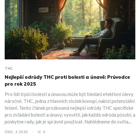
THC
Nejlepší odrůdy THC proti bolesti a únavě: Průvodce
pro rok 2025
Pro lidi trpící bolestí a únavou může být hledání efektivní úlevy
náročné. THC, jedna z hlavních složek konopí, nabízí potenciální
řešení. Tento článek prozkoumá nejlepší odrůdy THC specifické
pro zvládání bolesti a únavy, vysvětlí, jak každá odrůda působí, a
poskytne rady, jak je správně používat. Nahlédneme do světa
konopí a zjistíme, co je pro tyto potřeby nejúčinnější.
ÚNO, 3 2025
0