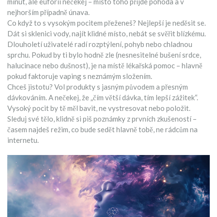
minut, ale euforii nečekej – místo toho přijde pohoda a v
nejhorším případně únava.
Co když to s vysokým pocitem přeženeš? Nejlepší je neděsit se.
Dát si sklenici vody, najít klidné místo, nebát se svěřit blízkému.
Dlouholetí uživatelé radí rozptýlení, pohyb nebo chladnou
sprchu. Pokud by ti bylo hodně zle (nesnesitelné bušení srdce,
halucinace nebo dušnost), je na místě lékařská pomoc – hlavně
pokud faktoruje vaping s neznámým složením.
Chceš jistotu? Vol produkty s jasným původem a přesným
dávkováním. A nečekej, že „čím větší dávka, tím lepší zážitek“.
Vysoký pocit by tě měl bavit, ne vystresovat nebo položit.
Sleduj své tělo, klidně si piš poznámky z prvních zkušeností –
časem najdeš režim, co bude sedět hlavně tobě, ne rádcům na
internetu.