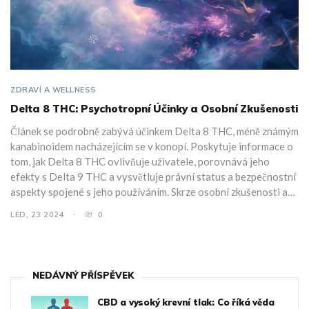
ZDRAVÍ A WELLNESS
Delta 8 THC: Psychotropní Účinky a Osobní Zkušenosti
Článek se podrobně zabývá účinkem Delta 8 THC, méně známým
kanabinoidem nacházejícím se v konopí. Poskytuje informace o
tom, jak Delta 8 THC ovlivňuje uživatele, porovnává jeho
efekty s Delta 9 THC a vysvětluje právní status a bezpečnostní
aspekty spojené s jeho používáním. Skrze osobní zkušenosti a
vědecké poznatky článek pomáhá čtenářům porozumět, jestli a
LED, 23 2024
0
jak Delta 8 může vyvolat psychoaktivní stavy.
NEDÁVNÝ PŘÍSPĚVEK
CBD a vysoký krevní tlak: Co říká věda