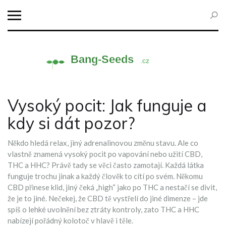
Vysoký pocit: Jak funguje a
kdy si dát pozor?
Někdo hledá relax, jiný adrenalinovou změnu stavu. Ale co
vlastně znamená vysoký pocit po vapování nebo užití CBD,
THC a HHC? Právě tady se věci často zamotají. Každá látka
funguje trochu jinak a každý člověk to cítí po svém. Někomu
CBD přinese klid, jiný čeká „high“ jako po THC a nestačí se divit,
že je to jiné. Nečekej, že CBD tě vystřelí do jiné dimenze – jde
spíš o lehké uvolnění bez ztráty kontroly, zato THC a HHC
nabízejí pořádný kolotoč v hlavě i těle.