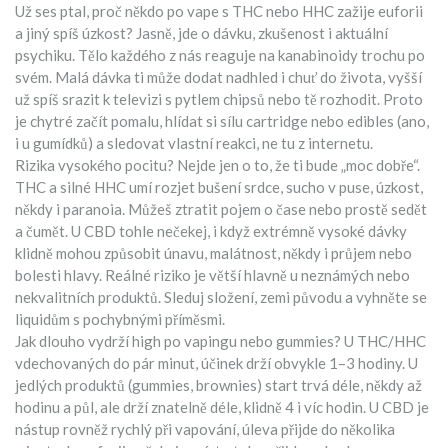
Už ses ptal, proč někdo po vape s THC nebo HHC zažije euforii
a jiný spíš úzkost? Jasně, jde o dávku, zkušenost i aktuální
psychiku. Tělo každého z nás reaguje na kanabinoidy trochu po
svém. Malá dávka ti může dodat nadhled i chuť do života, vyšší
už spíš srazit k televizi s pytlem chipsů nebo tě rozhodit. Proto
je chytré začít pomalu, hlídat si sílu cartridge nebo edibles (ano,
i u gumídků) a sledovat vlastní reakci, ne tu z internetu.
Rizika vysokého pocitu? Nejde jen o to, že ti bude „moc dobře“.
THC a silné HHC umí rozjet bušení srdce, sucho v puse, úzkost,
někdy i paranoia. Můžeš ztratit pojem o čase nebo prostě sedět
a čumět. U CBD tohle nečekej, i když extrémně vysoké dávky
klidně mohou způsobit únavu, malátnost, někdy i průjem nebo
bolesti hlavy. Reálné riziko je větší hlavně u neznámých nebo
nekvalitních produktů. Sleduj složení, zemi původu a vyhněte se
liquidům s pochybnými příměsmi.
Jak dlouho vydrží high po vapingu nebo gummies? U THC/HHC
vdechovaných do pár minut, účinek drží obvykle 1–3 hodiny. U
jedlých produktů (gummies, brownies) start trvá déle, někdy až
hodinu a půl, ale drží znatelně déle, klidně 4 i víc hodin. U CBD je
nástup rovněž rychlý při vapování, úleva přijde do několika