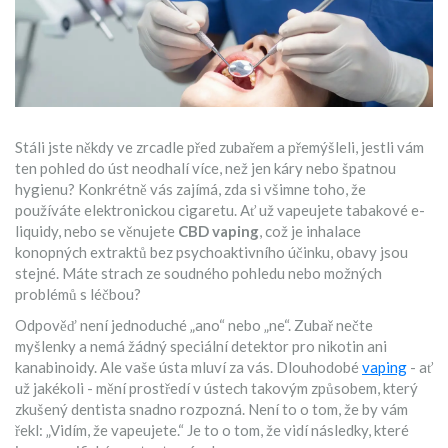
Stáli jste někdy ve zrcadle před zubařem a přemýšleli, jestli vám
ten pohled do úst neodhalí více, než jen káry nebo špatnou
hygienu? Konkrétně vás zajímá, zda si všimne toho, že
používáte elektronickou cigaretu. Ať už vapeujete tabakové e-
liquidy, nebo se věnujete
CBD vaping
, což je inhalace
konopných extraktů bez psychoaktivního účinku
, obavy jsou
stejné. Máte strach ze soudného pohledu nebo možných
problémů s léčbou?
Odpověď není jednoduché „ano“ nebo „ne“. Zubař nečte
myšlenky a nemá žádný speciální detektor pro nikotin ani
kanabinoidy. Ale vaše ústa mluví za vás. Dlouhodobé
vaping
- ať
už jakékoli - mění prostředí v ústech takovým způsobem, který
zkušený dentista snadno rozpozná. Není to o tom, že by vám
řekl: „Vidím, že vapeujete.“ Je to o tom, že vidí následky, které