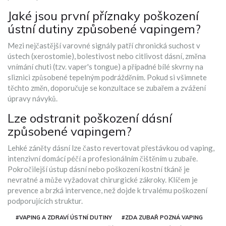
Jaké jsou první příznaky poškození
ústní dutiny způsobené vapingem?
Mezi nejčastější varovné signály patří chronická suchost v
ústech (xerostomie), bolestivost nebo citlivost dásní, změna
vnímání chuti (tzv. vaper's tongue) a případné bílé skvrny na
sliznici způsobené tepelným podrážděním. Pokud si všimnete
těchto změn, doporučuje se konzultace se zubařem a zvážení
úpravy návyků.
Lze odstranit poškození dásní
způsobené vapingem?
Lehké záněty dásní lze často revertovat přestávkou od vaping,
intenzivní domácí péčí a profesionálním čištěním u zubaře.
Pokročilejší ústup dásní nebo poškození kostní tkáně je
nevratné a může vyžadovat chirurgické zákroky. Klíčem je
prevence a brzká intervence, než dojde k trvalému poškození
podporujících struktur.
#VAPING A ZDRAVÍ ÚSTNÍ DUTINY
#ZDA ZUBAŘ POZNÁ VAPING