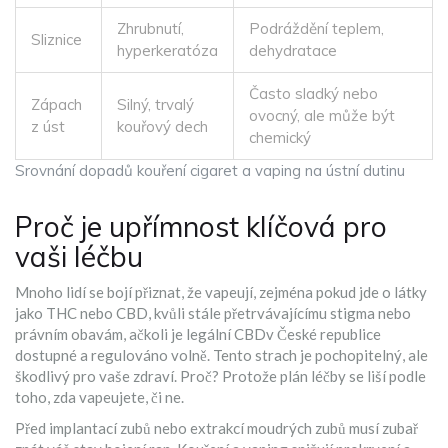
Zhrubnutí,
Podráždění teplem,
Sliznice
hyperkeratóza
dehydratace
Často sladký nebo
Zápach
Silný, trvalý
ovocný, ale může být
z úst
kouřový dech
chemický
Srovnání dopadů kouření cigaret a vaping na ústní dutinu
Proč je upřímnost klíčová pro
vaši léčbu
Mnoho lidí se bojí přiznat, že vapeují, zejména pokud jde o látky
jako THC nebo CBD, kvůli stále přetrvávajícímu stigma nebo
právním obavám, ačkoli je
legální CBD
v České republice
dostupné a regulováno
volně. Tento strach je pochopitelný, ale
škodlivý pro vaše zdraví. Proč? Protože plán léčby se liší podle
toho, zda vapeujete, či ne.
Před implantací zubů nebo extrakcí moudrých zubů musí zubař