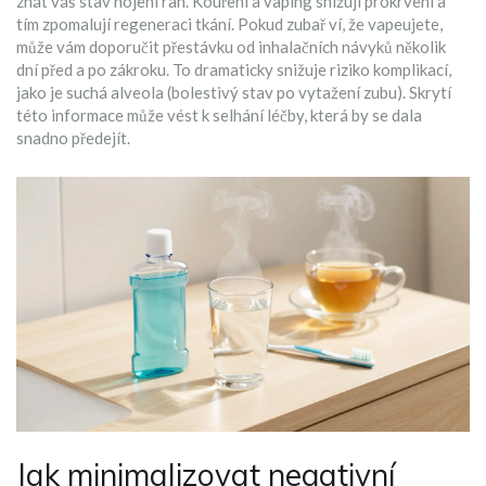
znát váš stav hojení ran. Kouření a vaping snižují prokrvení a
tím zpomalují regeneraci tkání. Pokud zubař ví, že vapeujete,
může vám doporučit přestávku od inhalačních návyků několik
dní před a po zákroku. To dramaticky snižuje riziko komplikací,
jako je suchá alveola (bolestivý stav po vytažení zubu). Skrytí
této informace může vést k selhání léčby, která by se dala
snadno předejít.
Jak minimalizovat negativní