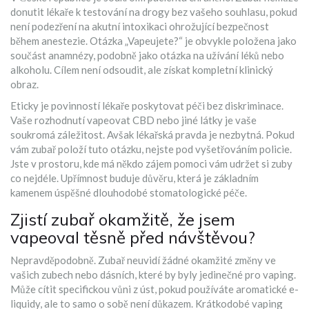
donutit lékaře k testování na drogy bez vašeho souhlasu, pokud
není podezření na akutní intoxikaci ohrožující bezpečnost
během anestezie. Otázka „Vapeujete?“ je obvykle položena jako
součást anamnézy, podobně jako otázka na užívání léků nebo
alkoholu. Cílem není odsoudit, ale získat kompletní klinický
obraz.
Eticky je povinností lékaře poskytovat péči bez diskriminace.
Vaše rozhodnutí vapeovat CBD nebo jiné látky je vaše
soukromá záležitost. Avšak lékařská pravda je nezbytná. Pokud
vám zubař položí tuto otázku, nejste pod vyšetřováním policie.
Jste v prostoru, kde má někdo zájem pomoci vám udržet si zuby
co nejdéle. Upřímnost buduje důvěru, která je základním
kamenem úspěšné dlouhodobé stomatologické péče.
Zjistí zubař okamžitě, že jsem
vapeoval těsně před návštěvou?
Nepravděpodobně. Zubař neuvidí žádné okamžité změny ve
vašich zubech nebo dásních, které by byly jedinečné pro vaping.
Může cítit specifickou vůni z úst, pokud používáte aromatické e-
liquidy, ale to samo o sobě není důkazem. Krátkodobé vaping