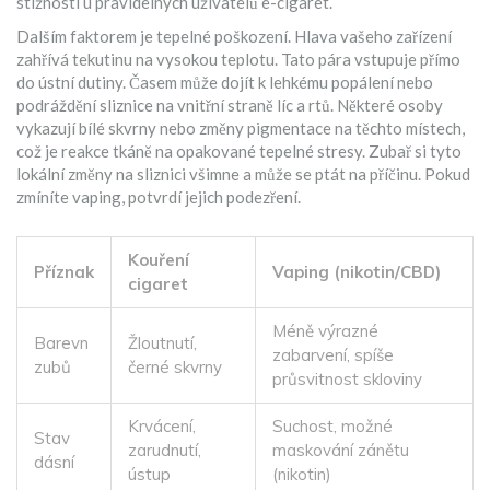
stížností u pravidelných uživatelů e-cigaret.
Dalším faktorem je tepelné poškození. Hlava vašeho zařízení
zahřívá tekutinu na vysokou teplotu. Tato pára vstupuje přímo
do ústní dutiny. Časem může dojít k lehkému popálení nebo
podráždění sliznice na vnitřní straně líc a rtů. Některé osoby
vykazují bílé skvrny nebo změny pigmentace na těchto místech,
což je reakce tkáně na opakované tepelné stresy. Zubař si tyto
lokální změny na sliznici všimne a může se ptát na příčinu. Pokud
zmíníte vaping, potvrdí jejich podezření.
Kouření
Příznak
Vaping (nikotin/CBD)
cigaret
Méně výrazné
Barevn
Žloutnutí,
zabarvení, spíše
zubů
černé skvrny
průsvitnost skloviny
Krvácení,
Suchost, možné
Stav
zarudnutí,
maskování zánětu
dásní
ústup
(nikotin)