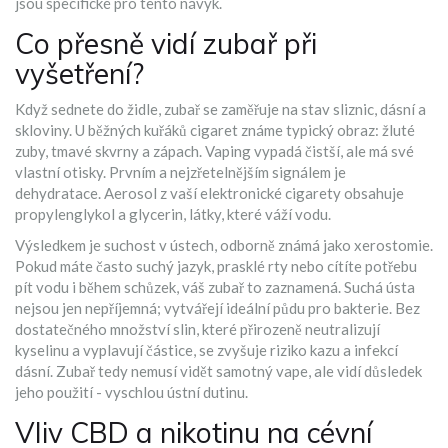
jsou specifické pro tento návyk.
Co přesně vidí zubař při
vyšetření?
Když sednete do židle, zubař se zaměřuje na stav sliznic, dásní a
skloviny. U běžných kuřáků cigaret známe typický obraz: žluté
zuby, tmavé skvrny a zápach. Vaping vypadá čistší, ale má své
vlastní otisky. Prvním a nejzřetelnějším signálem je
dehydratace. Aerosol z vaší elektronické cigarety obsahuje
propylenglykol a glycerin, látky, které váží vodu.
Výsledkem je suchost v ústech, odborně známá jako xerostomie.
Pokud máte často suchý jazyk, prasklé rty nebo cítíte potřebu
pít vodu i během schůzek, váš zubař to zaznamená. Suchá ústa
nejsou jen nepříjemná; vytvářejí ideální půdu pro bakterie. Bez
dostatečného množství slin, které přirozeně neutralizují
kyselinu a vyplavují částice, se zvyšuje riziko kazu a infekcí
dásní. Zubař tedy nemusí vidět samotný vape, ale vidí důsledek
jeho použití - vyschlou ústní dutinu.
Vliv CBD a nikotinu na cévní