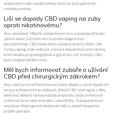
nezpůsobí trvalé vizuální změny, které by byly patrné při
rychlém pohledu.
Liší se dopady CBD vaping na zuby
oproti nikotinovému?
Ano, významně. Nikotin zužuje krevní cévy a maskuje příznaky
zánětu dásní, což může vést k pozdní diagnostice
periodontitidy. CBD nemá tento vazokonstrikční efekt. Obě
formy vaping však vedou ke zvýšené dehydrataci ústní dutiny
kvůli obsahu propylenglykolu a glycerinu, což zvyšuje riziko
kazu a bakteriálního růstu.
Měl bych informovat zubaře o užívání
CBD před chirurgickým zákrokem?
Ano, vždy byste měli informovat svého lékaře o všech doplňcích
stravy a inhalačních produktech. Ačkoli CBD interaguje s léky
méně než některé farmaceutické preparáty, může ovlivňovat
srážlivost krve nebo interakci s anestetiky. Transparentnost
umožňuje lékaři upravit dávkování léků a zajistit bezpečný
průběh operace.