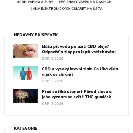
#CBD VAPING A ZUBY
#PŘÍZNAKY VAPES NA DÁSNÍCH
#VLIV ELEKTRONICKÝCH CIGARET NA ÚSTA
NEDÁVNÝ PŘÍSPĚVEK
Můžu pít vodu po užití CBD oleje?
Odpověď a tipy pro lepší vstřebávání
SRP, 1 2026
CBD a vysoký krevní tlak: Co říká věda
a jak se chránit
SRP, 3 2026
Proč se říká stoner? Původ slova a
jeho význam ve světě THC gumiček
SRP, 6 2026
KATEGORIE