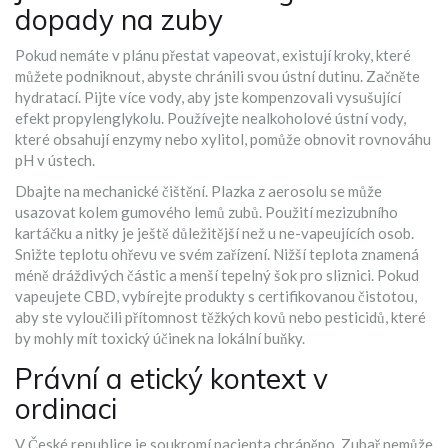
dopady na zuby
Pokud nemáte v plánu přestat vapeovat, existují kroky, které
můžete podniknout, abyste chránili svou ústní dutinu. Začněte
hydratací. Pijte více vody, aby jste kompenzovali vysušující
efekt propylenglykolu. Používejte nealkoholové ústní vody,
které obsahují enzymy nebo xylitol, pomůže obnovit rovnováhu
pH v ústech.
Dbajte na mechanické čištění. Plazka z aerosolu se může
usazovat kolem gumového lemů zubů. Použití mezizubního
kartáčku a nitky je ještě důležitější než u ne-vapeujících osob.
Snižte teplotu ohřevu ve svém zařízení. Nižší teplota znamená
méně dráždivých částic a menší tepelný šok pro sliznici. Pokud
vapeujete CBD, vybírejte produkty s certifikovanou čistotou,
aby ste vyloučili přítomnost těžkých kovů nebo pesticidů, které
by mohly mít toxický účinek na lokální buňky.
Právní a etický kontext v
ordinaci
V České republice je soukromí pacienta chráněno. Zubař nemůže