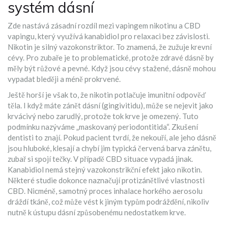
systém dásní
Zde nastává zásadní rozdíl mezi vapingem nikotinu a
CBD
vapingu
, který využívá kanabidiol pro relaxaci bez závislosti
.
Nikotin je silný vazokonstriktor. To znamená, že zužuje krevní
cévy. Pro zubaře je to problematické, protože zdravé dásně by
měly být růžové a pevné. Když jsou cévy stažené, dásně mohou
vypadat bleději a méně prokrvené.
Ještě horší je však to, že nikotin potlačuje imunitní odpověď
těla. I když máte zánět dásní (gingivitidu), může se nejevit jako
krvácivý nebo zarudlý, protože tok krve je omezený. Tuto
podmínku nazýváme „maskovaný periodontitida“. Zkušení
dentisti to znají. Pokud pacient tvrdí, že nekouří, ale jeho dásně
jsou hluboké, klesají a chybí jim typická červená barva zánětu,
zubař si spojí tečky. V případě CBD situace vypadá jinak.
Kanabidiol nemá stejný vazokonstrikční efekt jako nikotin.
Některé studie dokonce naznačují protizánětlivé vlastnosti
CBD. Nicméně, samotný proces inhalace horkého aerosolu
dráždí tkáně, což může vést k jiným typům podráždění, nikoliv
nutně k ústupu dásní způsobenému nedostatkem krve.