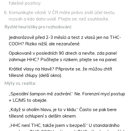
falešné pozitivy.
Komunikujte věcně. V ČR máte právo znát účel testu,
rozsah a kdo data uvidí. Ptejte se, než souhlasíte.
Rychlé heuristiky pro rozhodování:
Jednorázově před 2-3 měsíci a test z vlasů jen na THC-
COOH? Riziko nižší, ale nezaručené.
Opakovaně v posledních 90 dnech a nevíte, zda panel
zahrnuje HHC? Počítejte s rizikem, ptejte se na panel.
Krátké vlasy na hlavě? Připravte se, že můžou chtít
tělesné chlupy (delší okno).
Mýty vs. realita:
„Speciální šampon mě zachrání.“ Ne. Forenzní mycí postup
+ LC/MS to obejde.
„Když si oholím hlavu, je to v klidu.“ Často se pak bere
tělesné ochlupení s delším oknem.
„HHC není THC, takže jsem v bezpečí.“ U standardního