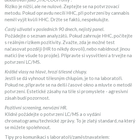
Riziko je nižší, ale ne nulové. Zeptejte se na potvrzovací
metodu. Pokud opravdu necílí HHC, při potvrzení by cannabis
neměl vyjít kvůli HHC. Držte se faktů, nespekulujte.
Častý uživatel v posledních 90 dnech, nejistý panel.
Požádejte o seznam analyzátů. Pokud zahrnuje HHC, počítejte
s reálným rizikem pozitivity. Zvažte, zda je možné test
načasovat později (HR to někdy dovolí), nebo nabídnout jinou
matici (ne všude to projde). Připravte si vysvětlení a trvejte na
potvrzení LC/MS.
Krátké vlasy na hlavě, hrozí tělesné chlupy.
Jestli se dá vyhnout tělesným chlupům, je to na laboratoři.
Pokud ne, připravte se na delší časové okno a mluvte o metodě
potvrzení. Estetické zásahy na těle si promyslete - agresivní
zásah budí pozornost.
Pozitivní screening, nervózní HR.
Klidně požádejte o potvrzení LC/MS a o vydání
chromatogramu/technické zprávy. To je zlatý standard, na který
se můžete spolehnout.
Tipy pro komunikaci s laboratoří/zaměstnavatelem: