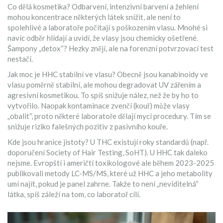
Co dělá kosmetika? Odbarvení, intenzivní barvení a žehlení
mohou koncentrace některých látek snížit, ale není to
spolehlivé a laboratoře počítají s poškozením vlasu. Mnohé si
navíc odběr hlídají a uvidí, že vlasy jsou chemicky ošetřené.
Šampony „detox“? Hezky znějí, ale na forenzní potvrzovací test
nestačí.
Jak moc je HHC stabilní ve vlasu? Obecně jsou kanabinoidy ve
vlasu poměrně stabilní, ale mohou degradovat UV zářením a
agresivní kosmetikou. To spíš snižuje nález, než že by ho to
vytvořilo. Naopak kontaminace zvenčí (kouř) může vlasy
„obalit“, proto některé laboratoře dělají mycí procedury. Tím se
snižuje riziko falešných pozitiv z pasivního kouře.
Kde jsou hranice jistoty? U THC existují roky standardů (např.
doporučení Society of Hair Testing, SoHT). U HHC tak daleko
nejsme. Evropští i američtí toxikologové ale během 2023-2025
publikovali metody LC-MS/MS, které už HHC a jeho metabolity
umí najít, pokud je panel zahrne. Takže to není „neviditelná“
látka, spíš záleží na tom, co laboratoř cílí.