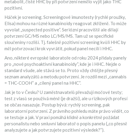
metabolit, čisté HHC by při potvrzení nemělo vyjít jako THC
pozitivní.
Háček je screening. Screeningové imunotesty (rychlé proužky,
Elisa) mohou na různé kanabinoidy reagovat zkříženě. To může
vyvolat „suspected positive“. Seriózní pracoviště ale dělají
potvrzení GC/MS nebo LC/MS/MS. Tam už se specifické
sloučeniny rozliší. Tj. falešně pozitivní screening kvůli HHC by
měl potvrzovací krok vyvrátit, pokud panel necílí i HHC.
Ano, některé evropské laboratoře od roku 2024 přidaly panely
pro „nové psychoaktivní kanabinoidy“, kde je i HHC. Nejde o
standard všude, ale stává se to. Proto vždy chtějte přesný
seznam analyzátů a metodu potvrzení. Je rozdíl mezi „cannabis
= THC-COOH“ a „cílený panel na HHC“.
Jak je to v Česku? U zaměstnavatelů převažují močové testy;
test z vlasů se používá méně (je dražší), ale u rizikových profesí
se občas nasazuje. Postup bývá: rychlý screening, pak
laboratorní potvrzení. Z právního pohledu máte právo vědět, co
se testuje a jak. V praxi pomáhá klidně a konkrétně požádat
personalistu nebo smluvní laboratoř o popis panelu („co přesně
analyzujete a jak potvrzujete pozitivní výsledek?“).