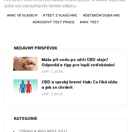
ještě než odsouhlasíte termín odběru.
#HHC VE VLASECH
#TEST Z VLASŮ HHC
#DETEKČNÍ DOBA HHC
#DROGOVÝ TEST PRÁCE
#HHC TEST
NEDÁVNÝ PŘÍSPĚVEK
Můžu pít vodu po užití CBD oleje?
Odpověď a tipy pro lepší vstřebávání
SRP, 1 2026
CBD a vysoký krevní tlak: Co říká věda
a jak se chránit
SRP, 3 2026
KATEGORIE
ZDRAVÍ A WELLNESS
(151)