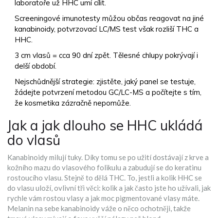
laboratoře už HHC umí cílit.
Screeningové imunotesty můžou občas reagovat na jiné
kanabinoidy, potvrzovací LC/MS test však rozliší THC a
HHC.
3 cm vlasů = cca 90 dní zpět. Tělesné chlupy pokrývají i
delší období.
Nejschůdnější strategie: zjistěte, jaký panel se testuje,
žádejte potvrzení metodou GC/LC-MS a počítejte s tím,
že kosmetika zázračně nepomůže.
Jak a jak dlouho se HHC ukládá
do vlasů
Kanabinoidy milují tuky. Díky tomu se po užití dostávají z krve a
kožního mazu do vlasového folikulu a zabudují se do keratinu
rostoucího vlasu. Stejně to dělá THC. To, jestli a kolik HHC se
do vlasu uloží, ovlivní tři věci: kolik a jak často jste ho užívali, jak
rychle vám rostou vlasy a jak moc pigmentované vlasy máte.
Melanin na sebe kanabinoidy váže o něco ochotněji, takže