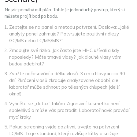
Nejvíc pomáhá mít plán. Tohle je jednoduchý postup, který si
můžete projít bod po bodu.
Zeptejte se na panel a metodu potvrzení. Doslova: „Jaké
analyty panel zahrnuje? Potvrzujete pozitivní nálezy
GC/MS nebo LC/MS/MS?“
Zmapujte své riziko. Jak často jste HHC užívali a kdy
naposledy? Máte tmavé vlasy? Jak dlouhé vlasy vám
budou odebírat?
Zvažte načasování a délku vlasů. 3 cm u hlavy = cca 90
dní. Zkrácení vlasů zkracuje analyzované období, ale
laboratoř může sáhnout po tělesných chlupech (delší
okno!).
Vyhněte se „detox“ trikům. Agresivní kosmetika není
spolehlivá a může vás prozradit. Laboratoř navíc provádí
mycí kroky.
Pokud screening vyjde pozitivní, trvejte na potvrzení
LC/MS. To je standard, který rozlišuje látky a snižuje