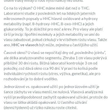
tmavé vlasy mívají o fous vyšší nálezy než blond.
Co na to výzkum? O HHC máme méně dat než o THC.
Laboratorní studie z posledních let na lidských jaterních
mikrosomech popsaly u HHC hlavně oxidované a hydroxy
metabolity (např. 8-hydroxy-HHC, 8-oxo-HHC) a jejich
glukuronidy. To je důležité pro moč a krev. Pro vlasy ale platí
širší princip: lipofilní molekuly a jejich metabolity se umí do
vlasu zabudovat, pokud cirkulují v krvi během růstu vlasu. Takže
ano,
HHC ve vlasech
být může, zejména u častějšího užití.
Časové okno? U vlasů se nepočítají dny od „posledního jointu“,
ale délka analyzovaného segmentu. Zhruba 1 cm vlasu pokrývá
přibližně 30 dní růstu. Běžná laboratoř kontroluje 3 cm od
pokožky, což dává okno cca 90 dní. V praxi to kolísá podle
individuální rychlosti růstu (stres, výživa, genetika), ale pro
rozhodování je to dobré vodítko.
Jednorázové vs. opakované užití: po jednorázovém užití je
šance záchytu ve vlasu menší, ne nulová. Vlasová analýza má
vyšší pravděpodobnost zachytit opakované užívání, protože do
vlasu se látka ukládá opakovaně. U častého užívání
(denní/týdenní) už riziko nálezu roste citelně.