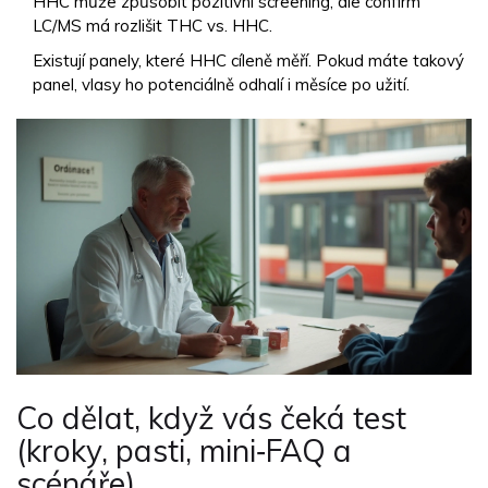
HHC může způsobit pozitivní screening, ale confirm
LC/MS má rozlišit THC vs. HHC.
Existují panely, které HHC cíleně měří. Pokud máte takový
panel, vlasy ho potenciálně odhalí i měsíce po užití.
Co dělat, když vás čeká test
(kroky, pasti, mini‑FAQ a
scénáře)