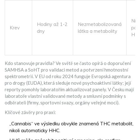
Nízk
Hodiny až 1-2
Nezmetabolizovaná
Krev
pok
dny
látka a metabolity
HHC
Kdo stanovuje pravidla? Ve světě se často opírá o doporučení
SAMHSA a SoHT pro validaci metod a potvrzení hmotnostní
spektrometrií. V EU od roku 2024 funguje Evropská agentura
pro drogy (EUDA), která sleduje nové psychoaktivní látky; její
reporty pomohly laboratořím aktualizovat panely. V Česku mají
laboratoře vlastní validované metody a smluvní podmínky s
odběrateli (firmy, sportovní svazy, orgány veřejné moci).
Klíčové závěry pro praxi:
„Cannabis“ ve výsledku obvykle znamená THC metabolit,
nikoli automaticky HHC.