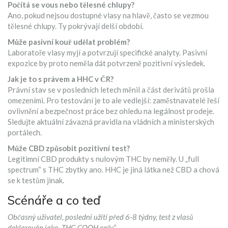
Počítá se vous nebo tělesné chlupy?
Ano, pokud nejsou dostupné vlasy na hlavě, často se vezmou
tělesné chlupy. Ty pokrývají delší období.
Může pasivní kouř udělat problém?
Laboratoře vlasy myjí a potvrzují specifické analyty. Pasivní
expozice by proto neměla dát potvrzeně pozitivní výsledek.
Jak je to s právem a HHC v ČR?
Právní stav se v posledních letech měnil a část derivátů prošla
omezeními. Pro testování je to ale vedlejší: zaměstnavatelé řeší
ovlivnění a bezpečnost práce bez ohledu na legálnost prodeje.
Sledujte aktuální závazná pravidla na vládních a ministerských
portálech.
Může CBD způsobit pozitivní test?
Legitimní CBD produkty s nulovým THC by neměly. U „full
spectrum“ s THC zbytky ano. HHC je jiná látka než CBD a chová
se k testům jinak.
Scénáře a co teď
Občasný uživatel, poslední užití před 6-8 týdny, test z vlasů
deklarován jako „THC-COOH only“.