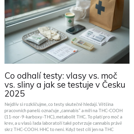
Co odhalí testy: vlasy vs. moč
vs. sliny a jak se testuje v Česku
2025
Nejdřív si rozklíčujme, co testy skutečně hledají. Většina
pracovních panelů označuje „cannabis“ a míří na THC-COOH
(11-nor-9-karboxy-THC), metabolit THC. To platí pro moč a
krev, a u vlasů řada laboratoří také potvrzuje cannabis právě
skrz THC-COOH. HHC to není. Když test cílí jen na THC