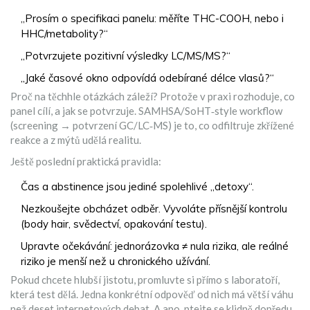
„Prosím o specifikaci panelu: měříte THC-COOH, nebo i
HHC/metabolity?“
„Potvrzujete pozitivní výsledky LC/MS/MS?“
„Jaké časové okno odpovídá odebírané délce vlasů?“
Proč na těchhle otázkách záleží? Protože v praxi rozhoduje, co
panel cílí, a jak se potvrzuje. SAMHSA/SoHT‑style workflow
(screening → potvrzení GC/LC‑MS) je to, co odfiltruje zkřížené
reakce a z mýtů udělá realitu.
Ještě poslední praktická pravidla:
Čas a abstinence jsou jediné spolehlivé „detoxy“.
Nezkoušejte obcházet odběr. Vyvoláte přísnější kontrolu
(body hair, svědectví, opakování testu).
Upravte očekávání: jednorázovka ≠ nula rizika, ale reálné
riziko je menší než u chronického užívání.
Pokud chcete hlubší jistotu, promluvte si přímo s laboratoří,
která test dělá. Jedna konkrétní odpověď od nich má větší váhu
než deset internetových debat. A ano, ptejte se klidně dopředu,