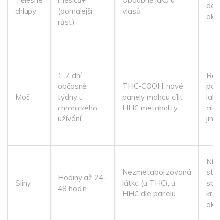
Tělesné
měsíců+
Obdobně jako u
del
chlupy
(pomalejší
vlasů
okn
růst)
1-7 dní
Ros
občasně,
THC-COOH; nové
pok
Moč
týdny u
panely mohou cílit
lab
chronického
HHC metabolity
cílí
užívání
jina
Níz
Nezmetabolizovaná
stře
Hodiny až 24-
Sliny
látka (u THC), u
spíš
48 hodin
HHC dle panelu
krá
okn