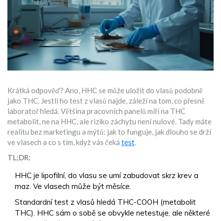
Krátká odpověď? Ano, HHC se může uložit do vlasů podobně
jako THC. Jestli ho test z vlasů najde, záleží na tom, co přesně
laboratoř hledá. Většina pracovních panelů míří na THC
metabolit, ne na HHC, ale riziko záchytu není nulové. Tady máte
realitu bez marketingu a mýtů: jak to funguje, jak dlouho se drží
ve vlasech a co s tím, když vás čeká
test
.
TL;DR:
HHC je lipofilní, do vlasu se umí zabudovat skrz krev a
maz. Ve vlasech může být měsíce.
Standardní test z vlasů hledá THC-COOH (metabolit
THC). HHC sám o sobě se obvykle netestuje, ale některé