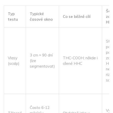
Šan
Typ
Typické
Co se běžně cílí
zac
testu
časové okno
HH
Stře
pok
pan
3 cm ≈ 90 dní
Vlasy
THC-COOH; někde i
zah
(lze
(scalp)
cílené HHC
HHC
segmentovat)
nep
rizi
scr
Často 6-12
Vyšš