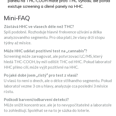
panelu na THC-COOH máte proti THC výhodu, ale pořád
existuje screening a cílené panely na HHC.
Mini‑FAQ
Zůstává HHC ve vlasech déle než THC?
Spíš podobně. Rozhoduje hlavně frekvence užívání a délka
analyzovaného segmentu. Pro oba platí, že vlasy drží stopu
týdny až měsíce.
Může HHC udělat pozitivní test na „cannabis“?
Screening může zareagovat, ale potvrzovací LC/MS, který
hledá THC-COOH, by měl odlišit THC od HHC. Pokud laboratoř
HHC přímo cílí, může vyjít pozitivně na HHC.
Po jaké době jsem „čistý“ pro test z vlasů?
U vlasů to není o dnech, ale o délce stříhaného segmentu. Pokud
laboratoř vezme 3 cm u hlavy, analyzuje cca poslední 3 měsíce
růstu.
Poškodí barvení/odbarvení detekci?
Může snížit koncentrace, ale je to nevypočitatelné a laboratoře
to zohledňují. Spoléhat se na to je sázka do loterie.