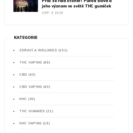
Proč se říká stoner? Původ slova a
jeho význam ve světě THC gumiček
SRP, 6 2026
KATEGORIE
ZDRAVÍ A WELLNESS
(151)
THC VAPING
(68)
CBD
(43)
CBD VAPING
(40)
HHC
(30)
THC GUMMIES
(21)
HHC VAPING
(19)