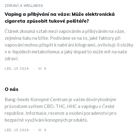
ZDRAVÍ A WELLNESS
Vaping a přibývání na váze: Může elektronická
cigareta způsobit tukové polštáře?
Článek zkoumá vztah mezi vapováním a přibýváním na váze,
zejména tuku na břiše. Podíváme se na to, jaké faktory při
vapování mohou přispět k nabírání kilogramů, ovlivňují-li složky
v e-liquidech metabolismus a jaký dopad to může mít na naše
zdraví.
LED, 15 2024
0
O nás
Bang-Seeds Konopné Centrum je vaším důvěryhodným
průvodcem světem CBD, THC, HHC a vapingu v České
republice. Informace, recenze a osobní poradenství pro
bezpečné využívání konopných produktů.
LED, 15 2024
0