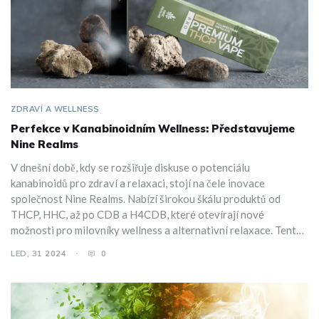
ZDRAVÍ A WELLNESS
Perfekce v Kanabinoidním Wellness: Představujeme
Nine Realms
V dnešní době, kdy se rozšiřuje diskuse o potenciálu
kanabinoidů pro zdraví a relaxaci, stojí na čele inovace
společnost Nine Realms. Nabízí širokou škálu produktů od
THCP, HHC, až po CDB a H4CDB, které otevírají nové
možnosti pro milovníky wellness a alternativní relaxace. Tento
článek vám představí inovativní produkty Nine Realms, vysvětlí
LED, 31 2024
0
jednotlivé kanabinoidy a jejich přínosy, a ukáže, jak Nine Realms
nastavuje nové standardy ve wellness průmyslu.