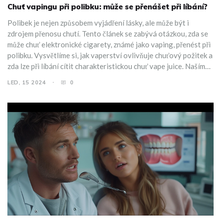
Chuť vapingu při polibku: může se přenášet při líbání?
Polibek je nejen způsobem vyjádření lásky, ale může být i
zdrojem přenosu chutí. Tento článek se zabývá otázkou, zda se
může chuť elektronické cigarety, známé jako vaping, přenést při
polibku. Vysvětlíme si, jak vaperství ovlivňuje chuťový požitek a
zda lze při líbání cítit charakteristickou chuť vape juice. Naším
cílem je poskytnout zajímavé informace a tipy týkající se tohoto
LED, 15 2024
0
tématu.