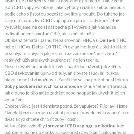
kouřit CBD vapes?
V článku dostanete přehled o tom, z čeho
jsou CBD vapy vyrobené, jaké výhody i rizika s sebou nesou a
podle čeho s jistotou poznáte kvalitní produkt. Do tuhého jde
taky u tématu vlivu CBD vapingu na játra – tady konkrétně
vysvětlujeme, na co si dát bacha při výběru a jak vás může
ovlivnit nejen samotné CBD, ale i způsob užití.
Oblíbená témata? Jasně, třeba srovnání
HHC vs. Delta-8 THC
nebo
HHC vs. Delta-10 THC
. Prozradíme, které z těchto látek
je silnější, mírnější a jak je s nimi užívání bezpečné – včetně
reálných uživatelských zkušeností, ne jen teorie.
Nesmí chybět ani praktické věci: například
návod, jak začít s
CBD dávkováním
úplně od nuly, aniž byste si udělali těžkou
hlavu z množství možností. Zaměříme se i na podrobnosti okolo
doby působení různých kanabinoidů v těle
, včetně informací,
jak dlouho je tělo může zadržet nebo naopak jak urychlit jejich
vyloučení.
Chcete vědět, jestli dentista pozná, že vapujete? Připravili jsme
článek, který ukazuje, co zubař pozná u pravidelných vaperů a co
dělat, když chcete chránit zuby i dásně.
Velký zájem vzbudily i
srovnání CBD vapingu a nikotinu
, kde
nabízíme reálné poznatky a zkušenosti z výzkumů, jak vapování