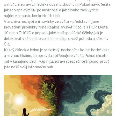
ovlivňuje zdraví z hlediska obsahu škodlivin. Pokud navíc řešíte,
jak se vape dým šíří po místnosti a jak dlouho tam vydrží,
najdete spoustu konkrétních tipů.
V archivu nechybí ani novinky ze světa – představili jsme
inovativní produkty Nine Realms, vysvětlili co je THCP, Delta
10 nebo THCJD a popsali, jaké mají specifické účinky, jak je
detekovat v těle nebo co znamenají pro vaši pohodu a zákon v
ČR.
Každý článek v lednu je praktický, nechodíme kolem horké kaše
a rovnou říkáme, co opravdu potřebujete vědět. Pokud chcete
mít v kanabinoidech, vapingu, zdraví i bezpečnosti jasno, právě
jste našli svůj informační hub.