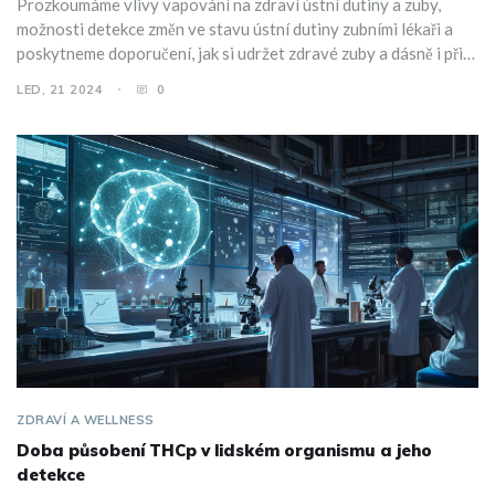
Prozkoumáme vlivy vapování na zdraví ústní dutiny a zuby,
možnosti detekce změn ve stavu ústní dutiny zubními lékaři a
poskytneme doporučení, jak si udržet zdravé zuby a dásně i při
používání elektronických cigaret.
LED, 21 2024
0
ZDRAVÍ A WELLNESS
Doba působení THCp v lidském organismu a jeho
detekce