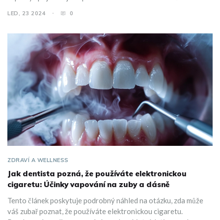
vědecké poznatky článek pomáhá čtenářům porozumět, jestli a
LED, 23 2024
0
jak Delta 8 může vyvolat psychoaktivní stavy.
ZDRAVÍ A WELLNESS
Jak dentista pozná, že používáte elektronickou
cigaretu: Účinky vapování na zuby a dásně
Tento článek poskytuje podrobný náhled na otázku, zda může
váš zubař poznat, že používáte elektronickou cigaretu.