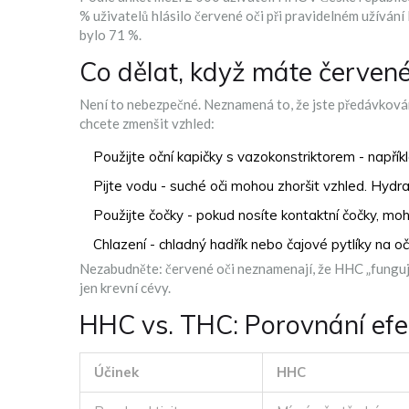
% uživatelů hlásilo červené oči při pravidelném užívání
bylo 71 %.
Co dělat, když máte červen
Není to nebezpečné. Neznamená to, že jste předávkováni
chcete zmenšit vzhled:
Použijte oční kapičky s vazokonstriktorem - napřík
Pijte vodu - suché oči mohou zhoršit vzhled. Hyd
Použijte čočky - pokud nosíte kontaktní čočky, moh
Chlazení - chladný hadřík nebo čajové pytlíky na o
Nezabudněte: červené oči neznamenají, že HHC „funguje l
jen krevní cévy.
HHC vs. THC: Porovnání efe
Účinek
HHC