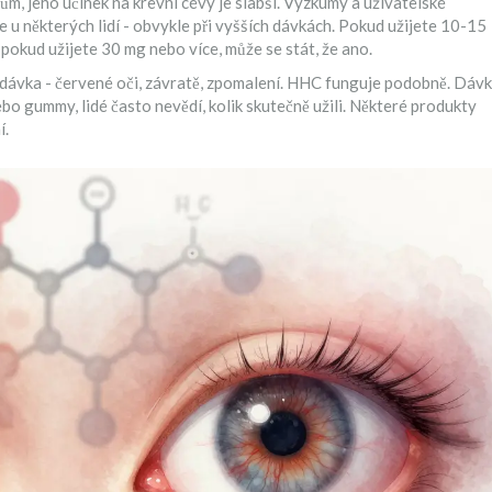
, jeho účinek na krevní cévy je slabší. Výzkumy a uživatelské
 u některých lidí - obvykle při vyšších dávkách. Pokud užijete 10-15
okud užijete 30 mg nebo více, může se stát, že ano.
á dávka - červené oči, závratě, zpomalení. HHC funguje podobně. Dáv
bo gummy, lidé často nevědí, kolik skutečně užili. Některé produkty
í.