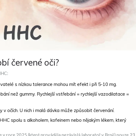
bí červené oči?
 HHC:
vatelé s nízkou tolerance mohou mít efekt i při 5-10 mg.
ebání než gummy. Rychlejší vstřebání = rychlejší vazodilatace =
cévy v očích. U nich i malá dávka může způsobit červenání.
HHC spolu s alkoholem, kofeinem nebo nějakým lékem, který
e v roce 2025 (které prováděla nezávislá laboratoř v Brně) pouze 23