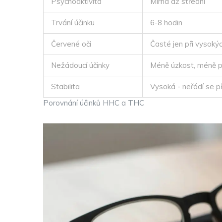
Psychoaktivita
Mírná až střední
Trvání účinku
6-8 hodin
Červené oči
Časté jen při vysoký
Nežádoucí účinky
Méně úzkost, méně p
Stabilita
Vysoká - neřádí se př
Porovnání účinků HHC a THC