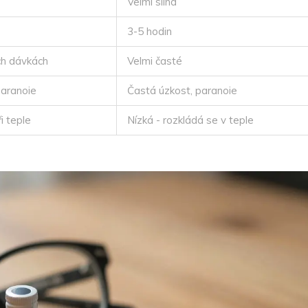
Velmi silná
3-5 hodin
ch dávkách
Velmi časté
aranoie
Častá úzkost, paranoie
i teple
Nízká - rozkládá se v teple