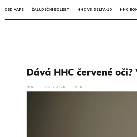
CBD VAPE
ŽALUDEČNÍ BOLEST
HHC VS DELTA‑10
HHC BO
Dává HHC červené oči? 
HHC
LED, 7 2026
0