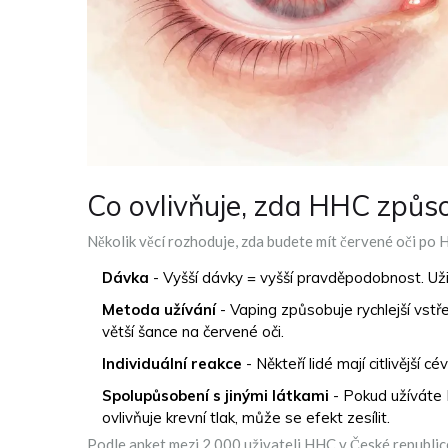
Co ovlivňuje, zda HHC způso
Několik věcí rozhoduje, zda budete mít červené oči po
Dávka
- Vyšší dávky = vyšší pravděpodobnost. Uži
Metoda užívání
- Vaping způsobuje rychlejší vstř
větší šance na červené oči.
Individuální reakce
- Někteří lidé mají citlivější 
Spolupůsobení s jinými látkami
- Pokud užíváte 
ovlivňuje krevní tlak, může se efekt zesílit.
Podle anket mezi 2 000 uživateli HHC v České republic