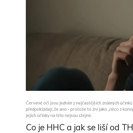
Červené oči jsou jedním z nejčastějších známých účinků
předpokládají, že ano - protože to zní jako „něco z konop
jejich účinky na tělo nejsou stejné.
Co je HHC a jak se liší od T