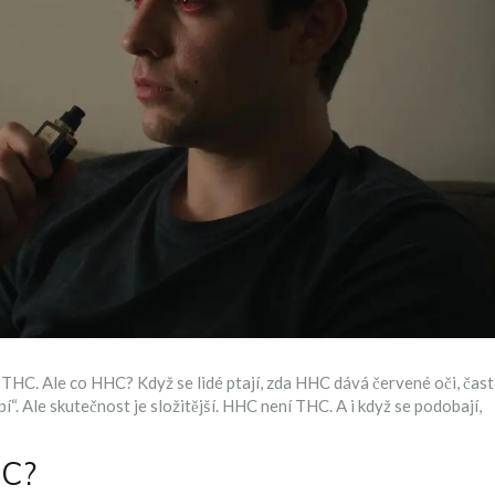
 THC. Ale co HHC? Když se lidé ptají, zda HHC dává červené oči, čas
í“. Ale skutečnost je složitější. HHC není THC. A i když se podobají,
HC?