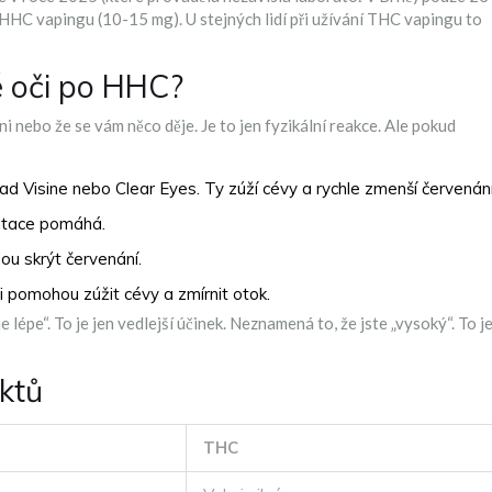
 HHC vapingu (10-15 mg). U stejných lidí při užívání THC vapingu to
é oči po HHC?
 nebo že se vám něco děje. Je to jen fyzikální reakce. Ale pokud
lad Visine nebo Clear Eyes. Ty zúží cévy a rychle zmenší červenání
ratace pomáhá.
ou skrýt červenání.
či pomohou zúžit cévy a zmírnit otok.
épe“. To je jen vedlejší účinek. Neznamená to, že jste „vysoký“. To j
ktů
THC