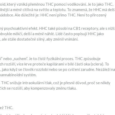
oid, který vzniká přeměnou THC pomocí vodíkování. Je to jako THC,
lnější a méně citlivá na světlo a teplotu. To znamená, že HHC má delš
 nádobce. Ale důležité je: HHC není přímo THC. Není to přirozený
ý psychoaktivní efekt. HHC také působí na CB1 receptory, ale s nižš
bvykle měkčí, delší a méně náhlé. Lidé často popisují HHC jako
 ale stále dostatečně silný, aby změnil vnímání.
 nebo „suchem“. Je to čistě fyzikální proces. THC způsobuje
h rozšíří, více krve proteče kapilárami v bílé části oka (sclera). To
 jako když se člověk rozzlobí nebo se po cvičení zarudne. Nezáleží n
dokannabinoidní systém.
 THC snižuje intraokulární tlak, což je přesně důvod, proč se někdy
čích se rozšíří, aby kompenzovaly změnu tlaku.
než THC.