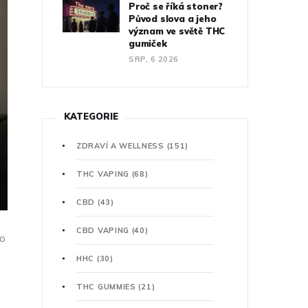
Proč se říká stoner?
Původ slova a jeho
význam ve světě THC
gumiček
SRP, 6 2026
KATEGORIE
ZDRAVÍ A WELLNESS
(151)
THC VAPING
(68)
CBD
(43)
CBD VAPING
(40)
to
HHC
(30)
THC GUMMIES
(21)