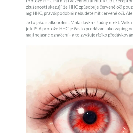
Protože HHC má nižší vazebnou afinitu k CB1 receptorům
zkušenosti ukazují, že HHC způsobuje červené oči pouze
mg HHC, pravděpodobně nebudete mít červené oči. Ale p
Je to jako s alkoholem. Malá dávka - žádný efekt. Velk
je klíč. A protože HHC je často prodáván jako vaping ne
mají nejasné označení - a to zvyšuje riziko předávkován