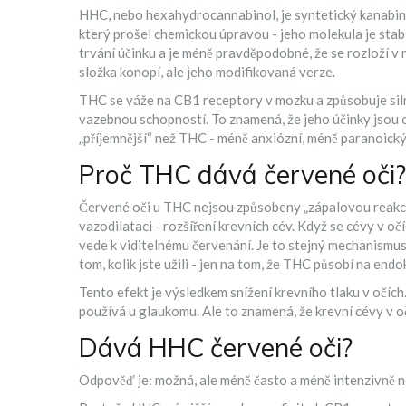
HHC, nebo hexahydrocannabinol, je syntetický kanabin
který prošel chemickou úpravou - jeho molekula je stabi
trvání účinku a je méně pravděpodobné, že se rozloží v
složka konopí, ale jeho modifikovaná verze.
THC se váže na CB1 receptory v mozku a způsobuje siln
vazebnou schopností. To znamená, že jeho účinky jsou o
„příjemnější“ než THC - méně anxiózní, méně paranoický,
Proč THC dává červené oči?
Červené oči u THC nejsou způsobeny „zápalovou reakcí“
vazodilataci - rozšíření krevních cév. Když se cévy v očíc
vede k viditelnému červenání. Je to stejný mechanismus,
tom, kolik jste užili - jen na tom, že THC působí na en
Tento efekt je výsledkem snížení krevního tlaku v očích.
používá u glaukomu. Ale to znamená, že krevní cévy v o
Dává HHC červené oči?
Odpověď je: možná, ale méně často a méně intenzivně 