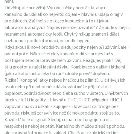
není.
Důvěřuj, ale prověřuj. Výrobci někdy honí čísla, aby u
kanabinoidů udělali co největší dojem – hlavně u údajů o mg v
produktech. Zajímej se o to, co kupuješ: má to nějakou
laboratorní analýzu? Najdeš recenze uživatelů? Že bude silnější,
neznamená automaticky lepší. Chytrý nákup znamená dělat
rozhodnutí podle informací, ne podle hypeu.
Když zkoušíš nové produkty, sleduj pocity nejen při užívání, ale i
pár dní poté. Některé efekty kanabinoidů se projeví až s
odstupem nebo při pravidelném užívání. Reaguješ jinak? Dej
tělu prostor a najdi ideální dávku. Kombinace s dalšími látkami
(jako alkohol nebo léky) si radši dobře prověř dopředu.
Rizika? Konopné látky nejsou hračkou bez limitů. U citlivějších
osob nebo při nevhodném dávkování může přijít úzkost,
ospalost, podrážděnost nebo třeba sucho v ústech. U některých
látek se řeší i legality – hlavně u THC, THCP, případně HHC. I
vapování má svá úskalí – kupuješ-li low-cost cartridge bez
původu, riskuješ zdraví více než účinek produktu stojí za to.
Každé tělo je originál. Sleduj, co na tebe funguje, na nic
nespěchej a neboj se ptát. Kanabinoidy můžou zlepšit pohodu,
ale správná informace je základ. Chceš víc praktických tipů,