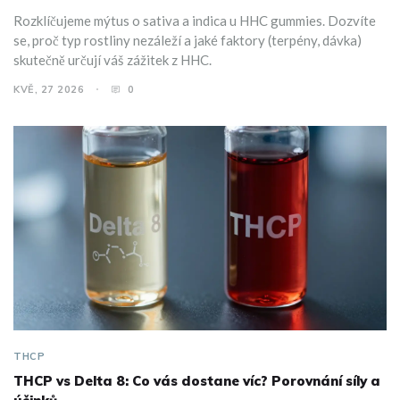
Rozklíčujeme mýtus o sativa a indica u HHC gummies. Dozvíte
se, proč typ rostliny nezáleží a jaké faktory (terpény, dávka)
skutečně určují váš zážitek z HHC.
KVĚ, 27 2026
0
THCP
THCP vs Delta 8: Co vás dostane víc? Porovnání síly a