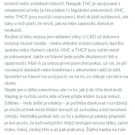
bolesti nebo zvládnutí úzkosti. Naopak THC je spojované s
omamnými účinky (a tím pádem i s legálními omezeními). HHC
nebo THCP jsou novější sourozenci, kteří dráždí zvědavost, ale
taky u nich platí, že nevíš, jak na tebe zapůsobí, dokud je
nezkusíš.
Reálné účinky nejsou jen reklamní sliby. U CBD už dokonce
existují slušné studie – třeba ohledně snížení úzkosti, lepšího
spánku nebo tlumení zánětů. HHC a THCP jsou zatím méně
prozkoumané, takže se hlavně jede podle zkušeností lidí a
opatrnosti. Máš-li za sebou první povrchní pokus, už víš, že při
vysokých dávkách nebo kombinaci s alkoholem radši brzdíš.
Spolehni se hlavně na svůj pocit, ne na to, co slibuje výrobce na
obalu.
Nejde jen o látku samotnou, ale i o to, jak ji do těla dostáváš.
Vaping je rychlá cesta, kde účinek přijde klidně za pár minut.
Edibles – tedy jedlé produkty – je potřeba dávkovat rozvážněji,
protože účinek může klidně dorazit až za hodinu a být mnohem
silnější. Nezřídka potkáš lidi, co to s jedlými produkty přepískli
právě proto, že byli netrpěliví. Když testuješ novou látku, začni
nízko, čekej, sleduj tělo a až pak pokračuj. Žádná hanba na tom