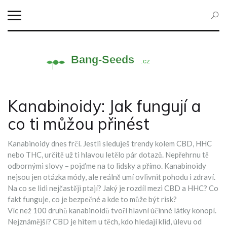
Kanabinoidy: Jak fungují a
co ti můžou přinést
Kanabinoidy dnes frčí. Jestli sleduješ trendy kolem CBD, HHC
nebo THC, určitě už ti hlavou letělo pár dotazů. Nepřehrnu tě
odbornými slovy – pojďme na to lidsky a přímo. Kanabinoidy
nejsou jen otázka módy, ale reálně umí ovlivnit pohodu i zdraví.
Na co se lidi nejčastěji ptají? Jaký je rozdíl mezi CBD a HHC? Co
fakt funguje, co je bezpečné a kde to může být risk?
Víc než 100 druhů kanabinoidů tvoří hlavní účinné látky konopí.
Nejznámější? CBD je hitem u těch, kdo hledají klid, úlevu od