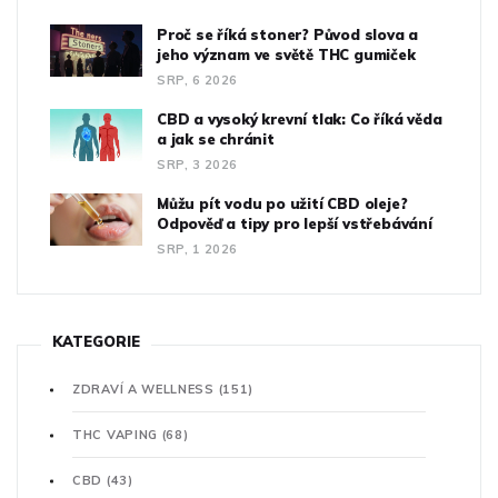
Proč se říká stoner? Původ slova a
jeho význam ve světě THC gumiček
SRP, 6 2026
CBD a vysoký krevní tlak: Co říká věda
a jak se chránit
SRP, 3 2026
Můžu pít vodu po užití CBD oleje?
Odpověď a tipy pro lepší vstřebávání
SRP, 1 2026
KATEGORIE
ZDRAVÍ A WELLNESS
(151)
THC VAPING
(68)
CBD
(43)