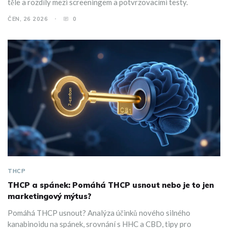
těle a rozdíly mezi screeningem a potvrzovacími testy.
ČEN, 26 2026
0
THCP
THCP a spánek: Pomáhá THCP usnout nebo je to jen
marketingový mýtus?
Pomáhá THCP usnout? Analýza účinků nového silného
kanabinoidu na spánek, srovnání s HHC a CBD, tipy pro