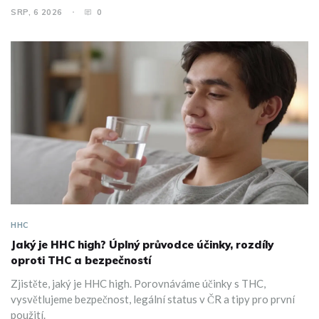
SRP, 6 2026
0
HHC
Jaký je HHC high? Úplný průvodce účinky, rozdíly
oproti THC a bezpečností
Zjistěte, jaký je HHC high. Porovnáváme účinky s THC,
vysvětlujeme bezpečnost, legální status v ČR a tipy pro první
použití.