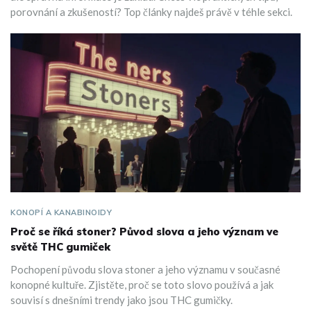
porovnání a zkušeností? Top články najdeš právě v téhle sekci.
KONOPÍ A KANABINOIDY
Proč se říká stoner? Původ slova a jeho význam ve
světě THC gumiček
Pochopení původu slova stoner a jeho významu v současné
konopné kultuře. Zjistěte, proč se toto slovo používá a jak
souvisí s dnešními trendy jako jsou THC gumičky.