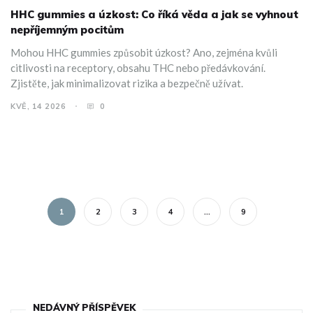
HHC gummies a úzkost: Co říká věda a jak se vyhnout
nepříjemným pocitům
Mohou HHC gummies způsobit úzkost? Ano, zejména kvůli
citlivosti na receptory, obsahu THC nebo předávkování.
Zjistěte, jak minimalizovat rizika a bezpečně užívat.
KVĚ, 14 2026
0
1
2
3
4
…
9
NEDÁVNÝ PŘÍSPĚVEK