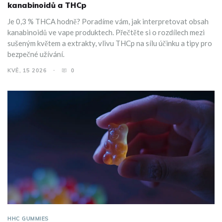
kanabinoidů a THCp
Je 0,3 % THCA hodně? Poradíme vám, jak interpretovat obsah
kanabinoidů ve vape produktech. Přečtěte si o rozdílech mezi
sušeným květem a extrakty, vlivu THCp na sílu účinku a tipy pro
bezpečné užívání.
KVĚ, 15 2026
0
HHC GUMMIES