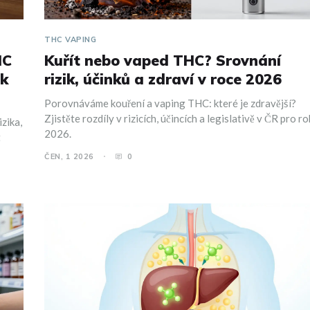
THC VAPING
HC
Kuřít nebo vaped THC? Srovnání
ok
rizik, účinků a zdraví v roce 2026
Porovnáváme kouření a vaping THC: které je zdravější?
Zjistěte rozdíly v rizicích, účincích a legislativě v ČR pro ro
zika,
2026.
t
ČEN, 1 2026
0