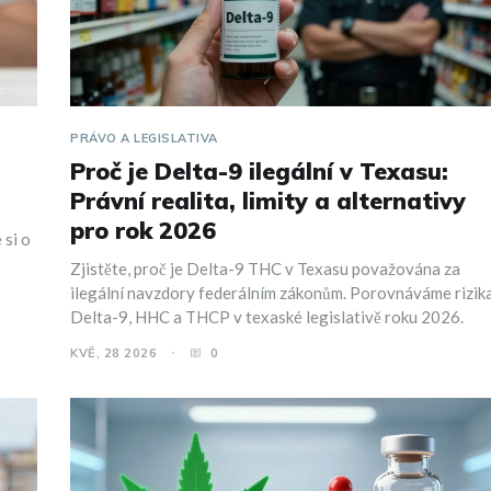
PRÁVO A LEGISLATIVA
Proč je Delta-9 ilegální v Texasu:
Právní realita, limity a alternativy
pro rok 2026
 si o
Zjistěte, proč je Delta-9 THC v Texasu považována za
ilegální navzdory federálním zákonům. Porovnáváme rizik
Delta-9, HHC a THCP v texaské legislativě roku 2026.
KVĚ, 28 2026
0