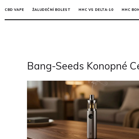
CBD VAPE
ŽALUDEČNÍ BOLEST
HHC VS DELTA‑10
HHC BO
Bang-Seeds Konopné Ce