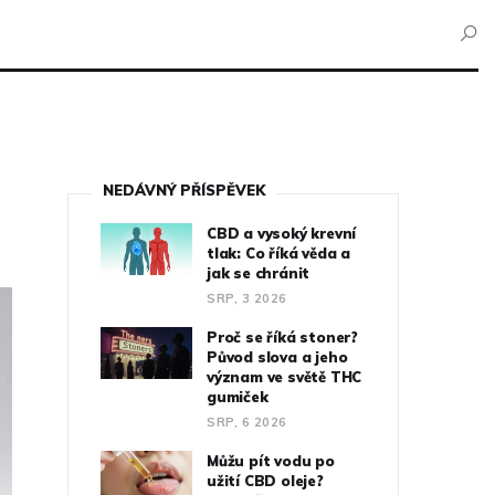
NEDÁVNÝ PŘÍSPĚVEK
CBD a vysoký krevní
tlak: Co říká věda a
jak se chránit
SRP, 3 2026
Proč se říká stoner?
Původ slova a jeho
význam ve světě THC
gumiček
SRP, 6 2026
Můžu pít vodu po
užití CBD oleje?