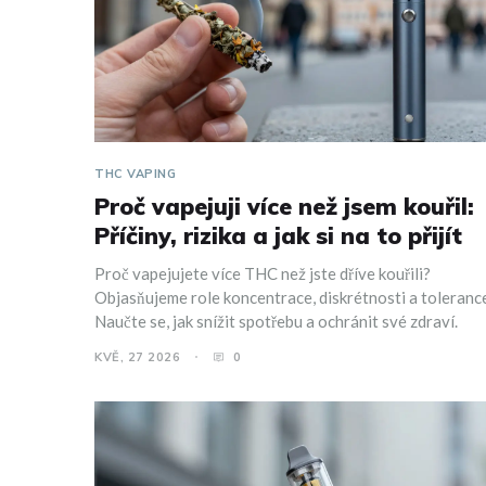
THC VAPING
Proč vapejuji více než jsem kouřil:
Příčiny, rizika a jak si na to přijít
Proč vapejujete více THC než jste dříve kouřili?
Objasňujeme role koncentrace, diskrétnosti a toleranc
Naučte se, jak snížit spotřebu a ochránit své zdraví.
KVĚ, 27 2026
0