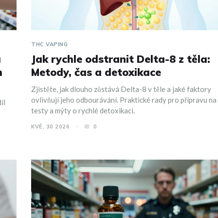
THC VAPING
á
Jak rychle odstranit Delta-8 z těla:
h
Metody, čas a detoxikace
Zjistěte, jak dlouho zůstává Delta-8 v těle a jaké faktory
ovlivňují jeho odbourávání. Praktické rady pro přípravu na
íl
testy a mýty o rychlé detoxikaci.
KVĚ, 30 2026
0