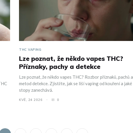
THC VAPING
Lze poznat, že někdo vapes THC?
Příznaky, pachy a detekce
Lze poznat, že někdo vapes THC? Rozbor příznaků, pachů a
 THC
metod detekce. Zjistěte, jak se liší vaping od kouření a jaké
stopy zanechává.
KVĚ, 24 2026
0