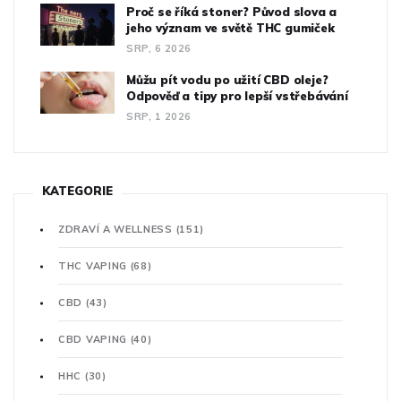
Proč se říká stoner? Původ slova a
jeho význam ve světě THC gumiček
SRP, 6 2026
Můžu pít vodu po užití CBD oleje?
Odpověď a tipy pro lepší vstřebávání
SRP, 1 2026
KATEGORIE
ZDRAVÍ A WELLNESS
(151)
THC VAPING
(68)
CBD
(43)
CBD VAPING
(40)
HHC
(30)