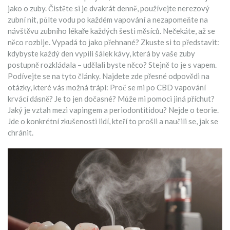
jako o zuby. Čistěte si je dvakrát denně, používejte nerezový
zubní nit, půlte vodu po každém vapování a nezapomeňte na
návštěvu zubního lékaře každých šesti měsíců. Nečekáte, až se
něco rozbije. Vypadá to jako přehnané? Zkuste si to představit:
kdybyste každý den vypili šálek kávy, která by vaše zuby
postupně rozkládala – udělali byste něco? Stejně to je s vapem.
Podívejte se na tyto články. Najdete zde přesné odpovědi na
otázky, které vás možná trápí: Proč se mi po CBD vapování
krvácí dásně? Je to jen dočasné? Může mi pomoci jiná příchut?
Jaký je vztah mezi vapingem a periodontitidou? Nejde o teorie.
Jde o konkrétní zkušenosti lidí, kteří to prošli a naučili se, jak se
chránit.