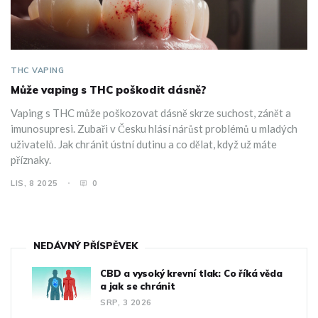
THC VAPING
Může vaping s THC poškodit dásně?
Vaping s THC může poškozovat dásně skrze suchost, zánět a
imunosupresi. Zubaři v Česku hlásí nárůst problémů u mladých
uživatelů. Jak chránit ústní dutinu a co dělat, když už máte
příznaky.
LIS, 8 2025
0
NEDÁVNÝ PŘÍSPĚVEK
CBD a vysoký krevní tlak: Co říká věda
a jak se chránit
SRP, 3 2026