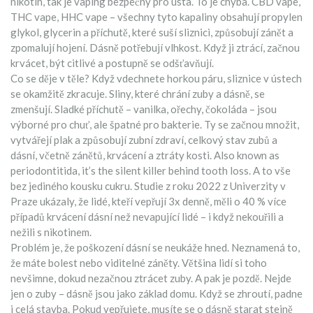
nikotin, tak je vaping bezpečný pro ústa. To je chyba. CBD vape,
THC vape, HHC vape – všechny tyto kapaliny obsahují propylen
glykol, glycerin a příchutě, které suší sliznici, způsobují zánět a
zpomalují hojení. Dásně potřebují vlhkost. Když ji ztrácí, začnou
krvácet, být citlivé a postupně se odšťavňují.
Co se děje v těle? Když vdechnete horkou páru, sliznice v ústech
se okamžitě zkracuje. Sliny, které chrání zuby a dásně, se
zmenšují. Sladké příchutě – vanilka, ořechy, čokoláda – jsou
výborné pro chuť, ale špatné pro bakterie. Ty se začnou množit,
vytvářejí plak a způsobují
zubní zdraví
,
celkový stav zubů a
dásní, včetně zánětů, krvácení a ztráty kosti
. Also known as
periodontitida
, it’s the silent killer behind tooth loss.
A to vše
bez jediného kousku cukru. Studie z roku 2022 z Univerzity v
Praze ukázaly, že lidé, kteří vepřují 3x denně, měli o 40 % více
případů krvácení dásní než nevapující lidé – i když nekouřili a
nežili s nikotinem.
Problém je, že poškození dásní se neukáže hned. Neznamená to,
že máte bolest nebo viditelné záněty. Většina lidí si toho
nevšimne, dokud nezačnou ztrácet zuby. A pak je pozdě. Nejde
jen o zuby – dásně jsou jako základ domu. Když se zhroutí, padne
i celá stavba. Pokud vepřujete, musíte se o dásně starat stejně