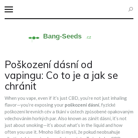
Poškození dásní od
vapingu: Co to je a jak se
chránit
When you vape, even if it’s just CBD, you’re not just inhaling
flavor—you’re exposing your
poškození dásní
,
fyzické
poškození krevních cév a tkání v ústech způsobené opakovaným
vdechováním horkých par
. Also known as
zánět dásní
, it’s not
just about smoking—it’s about what’s in the liquid and how
often you use it.
Mnoho lidí si myslí, že pokud neobsahuje