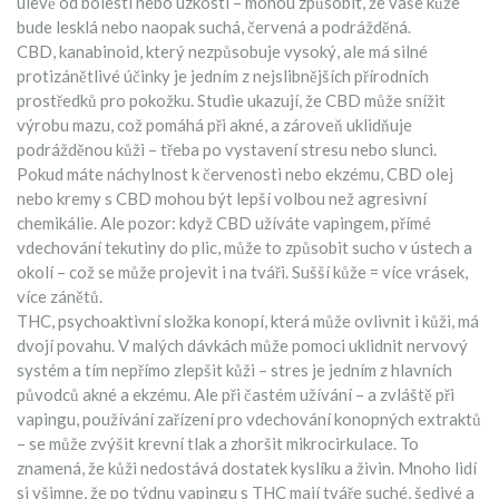
úlevě od bolesti nebo úzkosti – mohou způsobit, že vaše kůže
bude lesklá nebo naopak suchá, červená a podrážděná.
CBD
,
kanabinoid, který nezpůsobuje vysoký, ale má silné
protizánětlivé účinky
je jedním z nejslibnějších přírodních
prostředků pro pokožku. Studie ukazují, že CBD může snížit
výrobu mazu, což pomáhá při akné, a zároveň uklidňuje
podrážděnou kůži – třeba po vystavení stresu nebo slunci.
Pokud máte náchylnost k červenosti nebo ekzému, CBD olej
nebo kremy s CBD mohou být lepší volbou než agresivní
chemikálie. Ale pozor: když CBD užíváte
vapingem
,
přímé
vdechování tekutiny do plic
, může to způsobit sucho v ústech a
okolí – což se může projevit i na tváři. Sušší kůže = více vrásek,
více zánětů.
THC
,
psychoaktivní složka konopí, která může ovlivnit i kůži
, má
dvojí povahu. V malých dávkách může pomoci uklidnit nervový
systém a tím nepřímo zlepšit kůži – stres je jedním z hlavních
původců akné a ekzému. Ale při častém užívání – a zvláště při
vapingu
,
používání zařízení pro vdechování konopných extraktů
– se může zvýšit krevní tlak a zhoršit mikrocirkulace. To
znamená, že kůži nedostává dostatek kyslíku a živin. Mnoho lidí
si všimne, že po týdnu vapingu s THC mají tváře suché, šedivé a