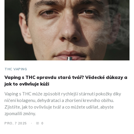
THC VAPING
Vaping s THC opravdu stará tvář? Vědecké důkazy a
jak to ovlivňuje kůži
Vaping s THC může způsobit rychlejší stárnutí pokožky díky
ničení kolagenu, dehydrataci a zhoršení krevního oběhu.
Zjistěte, jak to ovlivňuje tvář a co můžete udělat, abyste
zpomalili změny.
PRO, 7 2025
0