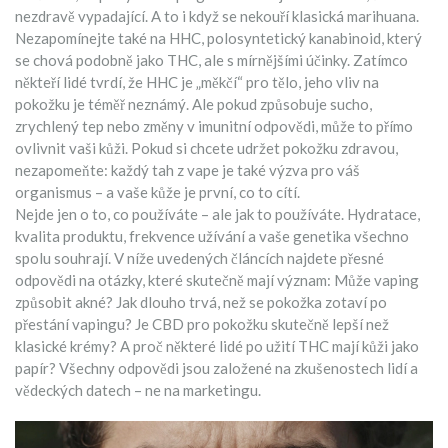
nezdravě vypadající. A to i když se nekouří klasická marihuana.
Nezapomínejte také na
HHC
,
polosyntetický kanabinoid, který
se chová podobně jako THC, ale s mírnějšími účinky
. Zatímco
někteří lidé tvrdí, že HHC je „měkčí“ pro tělo, jeho vliv na
pokožku je téměř neznámý. Ale pokud způsobuje sucho,
zrychlený tep nebo změny v imunitní odpovědi, může to přímo
ovlivnit vaši kůži. Pokud si chcete udržet pokožku zdravou,
nezapomeňte: každý tah z vape je také výzva pro váš
organismus – a vaše kůže je první, co to cítí.
Nejde jen o to, co používáte – ale jak to používáte. Hydratace,
kvalita produktu, frekvence užívání a vaše genetika všechno
spolu souhrají. V níže uvedených článcích najdete přesné
odpovědi na otázky, které skutečně mají význam: Může vaping
způsobit akné? Jak dlouho trvá, než se pokožka zotaví po
přestání vapingu? Je CBD pro pokožku skutečně lepší než
klasické krémy? A proč některé lidé po užití THC mají kůži jako
papír? Všechny odpovědi jsou založené na zkušenostech lidí a
vědeckých datech – ne na marketingu.