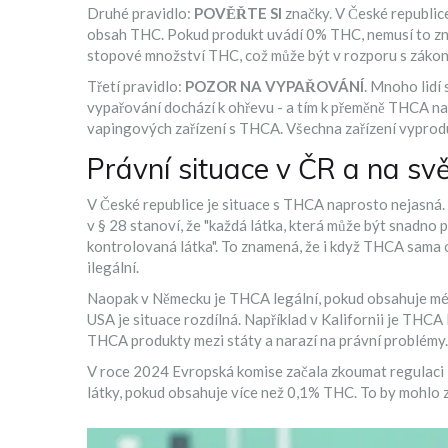
Druhé pravidlo:
POVĚŘTE SI
značky. V České republice
obsah THC. Pokud produkt uvádí 0% THC, nemusí to zna
stopové množství THC, což může být v rozporu s záko
Třetí pravidlo:
POZOR NA VYPAŘOVÁNÍ
. Mnoho lidí 
vypařování dochází k ohřevu - a tím k přeměně THCA n
vapingových zařízení s THCA. Všechna zařízení vyprodu
Právní situace v ČR a na sv
V České republice je situace s THCA naprosto nejasná
v § 28 stanoví, že "každá látka, která může být snadno
kontrolovaná látka". To znamená, že i když THCA sama o
ilegální.
Naopak v Německu je THCA legální, pokud obsahuje mén
USA je situace rozdílná. Například v Kalifornii je THCA l
THCA produkty mezi státy a narazí na právní problémy.
V roce 2024 Evropská komise začala zkoumat regulaci
látky, pokud obsahuje více než 0,1% THC. To by mohlo 