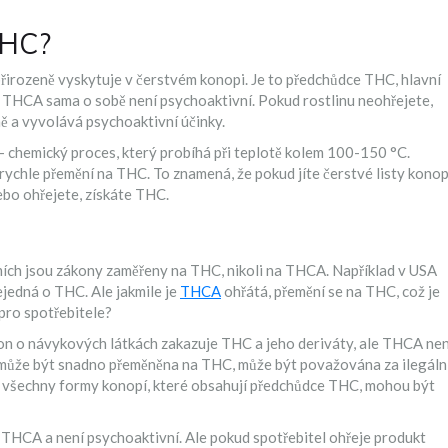
THC?
přirozeně vyskytuje v čerstvém konopi. Je to předchůdce
THC
, hlavní
e
THCA
sama o sobě není psychoaktivní. Pokud rostlinu neohřejete,
rmě a vyvolává psychoaktivní účinky.
- chemický proces, který probíhá při teplotě kolem 100-150 °C.
rychle přemění na THC. To znamená, že pokud jíte čerstvé listy konop
ebo ohřejete, získáte THC.
mích jsou zákony zaměřeny na THC, nikoli na THCA. Například v USA
ejedná o THC. Ale jakmile je
THCA
ohřátá, přemění se na THC, což je
 pro spotřebitele?
kon o návykových látkách zakazuje THC a jeho deriváty, ale THCA nen
a může být snadno přeměněna na THC, může být považována za ilegální
e všechny formy konopí, které obsahují předchůdce THC, mohou být
 THCA a není psychoaktivní. Ale pokud spotřebitel ohřeje produkt