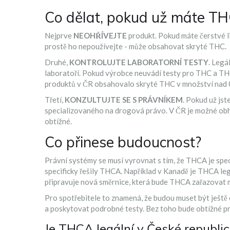
Co dělat, pokud už máte T
Nejprve
NEOHŘÍVEJTE
produkt. Pokud máte čerstvé li
prostě ho nepoužívejte - může obsahovat skryté THC.
Druhé,
KONTROLUJTE LABORATORNÍ TESTY
. Legá
laboratoří. Pokud výrobce neuvádí testy pro THC a THC
produktů v ČR obsahovalo skryté THC v množství nad 
Třetí,
KONZULTUJTE SE S PRÁVNÍKEM
. Pokud už js
specializovaného na drogová právo. V ČR je možné obháj
obtížné.
Co přinese budoucnost?
Právní systémy se musí vyrovnat s tím, že THCA je spec
specificky řešily THCA. Například v Kanadě je THCA le
připravuje nová směrnice, která bude THCA zařazovat 
Pro spotřebitele to znamená, že budou muset být ješt
a poskytovat podrobné testy. Bez toho bude obtížné 
Je THCA legální v České republi