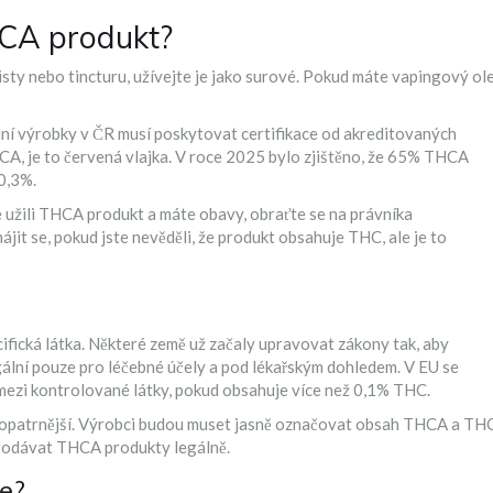
HCA produkt?
sty nebo tincturu, užívejte je jako surové. Pokud máte vapingový ole
lní výrobky v ČR musí poskytovat certifikace od akreditovaných
A, je to červená vlajka. V roce 2025 bylo zjištěno, že 65% THCA
0,3%.
te užili THCA produkt a máte obavy, obraťte se na právníka
it se, pokud jste nevěděli, že produkt obsahuje THC, ale je to
ifická látka. Některé země už začaly upravovat zákony tak, aby
gální pouze pro léčebné účely a pod lékařským dohledem. V EU se
mezi kontrolované látky, pokud obsahuje více než 0,1% THC.
ě opatrnější. Výrobci budou muset jasně označovat obsah THCA a TH
prodávat THCA produkty legálně.
ce?