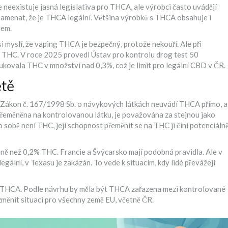
 neexistuje jasná legislativa pro THCA, ale výrobci často uvádějí
menat, že je THCA legální. Většina výrobků s THCA obsahuje i
nem.
si myslí, že vaping THCA je bezpečný, protože nekouří. Ale při
a THC. V roce 2025 provedl Ústav pro kontrolu drog test 50
kovala THC v množství nad 0,3%, což je limit pro legální CBD v ČR.
ětě
. Zákon č. 167/1998 Sb. o návykových látkách neuvádí THCA přímo, a
 přeměněna na kontrolovanou látku, je považována za stejnou jako
 sobě není THC, její schopnost přeměnit se na THC ji činí potenciáln
ě než 0,2% THC. Francie a Švýcarsko mají podobná pravidla. Ale v
egální, v Texasu je zakázán. To vede k situacím, kdy lidé převážejí
 THCA. Podle návrhu by měla být THCA zařazena mezi kontrolované
změnit situaci pro všechny země EU, včetně ČR.