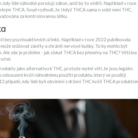
, kdy lidé náhodně porušují zákon, aniž by to věděli. Například v roce
plným THCA. Soud rozhodl, že i když THCA sama o sobě není THC,
ovažována za kontrolovanou látku.
ka
ti bez psychoaktivních účinků. Například v roce 2022 publikovala
 může snižovat záněty a chránit nervové buňky. To by mohlo být
. Ale zde je problém - jak získat THCA bez přeměny na THC? Většina
ročné.
dukty jako alternativu k THC, protože mylně věří, že jsou legální.
ou odsouzeni kvůli náhodnému použití produktu, který se později
 případů, kdy lidé byli obviněni z držení THC kvůli THCA produktům