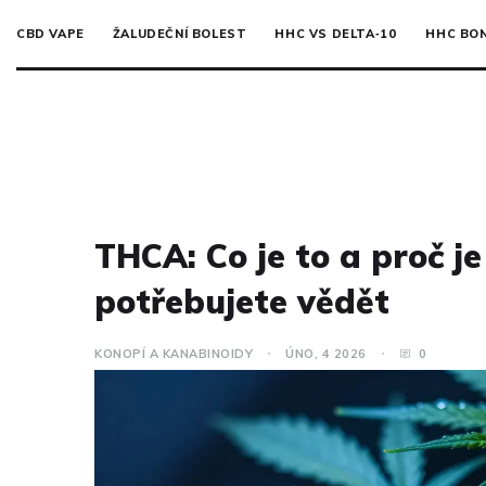
CBD VAPE
ŽALUDEČNÍ BOLEST
HHC VS DELTA‑10
HHC BO
THCA: Co je to a proč j
potřebujete vědět
KONOPÍ A KANABINOIDY
ÚNO, 4 2026
0