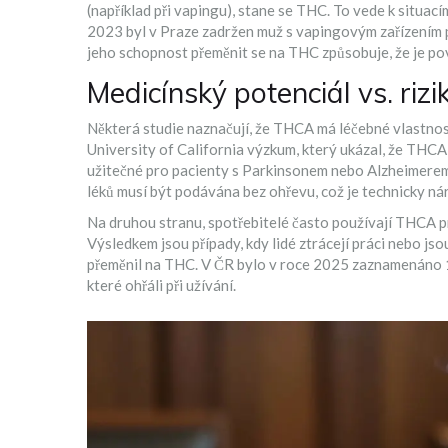
(například při vapingu), stane se THC. To vede k situacím
2023 byl v Praze zadržen muž s vapingovým zařízením 
jeho schopnost přeměnit se na THC způsobuje, že je p
Medicínský potenciál vs. rizi
Některá studie naznačují, že THCA má léčebné vlastnos
University of California výzkum, který ukázal, že THCA
užitečné pro pacienty s Parkinsonem nebo Alzheimerem
léků musí být podávána bez ohřevu, což je technicky ná
Na druhou stranu, spotřebitelé často používají THCA pro
Výsledkem jsou případy, kdy lidé ztrácejí práci nebo js
přeměnil na THC. V ČR bylo v roce 2025 zaznamenáno 12
které ohřáli při užívání.