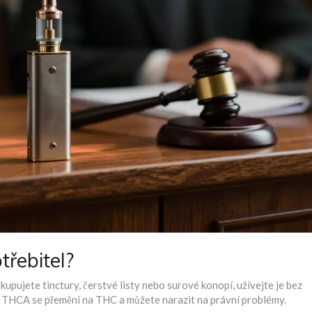
třebitel?
pujete tinctury, čerstvé listy nebo surové konopí, užívejte je bez
í, THCA se přemění na THC a můžete narazit na právní problémy.