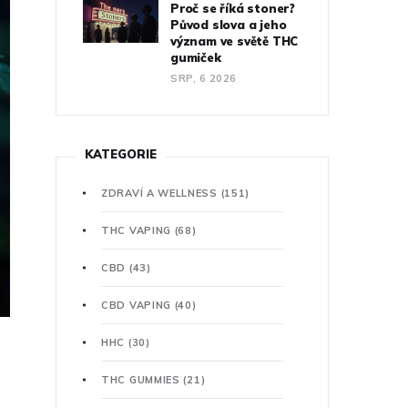
Proč se říká stoner?
Původ slova a jeho
význam ve světě THC
gumiček
SRP, 6 2026
KATEGORIE
ZDRAVÍ A WELLNESS
(151)
THC VAPING
(68)
CBD
(43)
CBD VAPING
(40)
HHC
(30)
THC GUMMIES
(21)