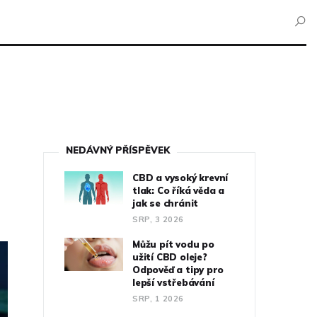
NEDÁVNÝ PŘÍSPĚVEK
CBD a vysoký krevní
tlak: Co říká věda a
jak se chránit
SRP, 3 2026
Můžu pít vodu po
užití CBD oleje?
Odpověď a tipy pro
lepší vstřebávání
SRP, 1 2026