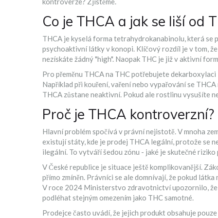
kontroverze? Zjistěme.
Co je THCA a jak se liší od 
THCA
je kyselá forma tetrahydrokanabinolu, která se 
psychoaktivní látky v konopi. Klíčový rozdíl je v tom, ž
nezískáte žádný "high". Naopak
THC
je již v aktivní fo
Pro přeměnu THCA na THC potřebujete
dekarboxylaci
Například při kouření, vaření nebo vypařování se THCA 
THCA zůstane neaktivní. Pokud ale rostlinu vysušíte n
Proč je THCA kontroverzní?
Hlavní problém spočívá v právní nejistotě. V mnoha ze
existují státy, kde je prodej THCA legální, protože se n
ilegální. To vytváří šedou zónu - jaké je skutečné riziko
V České republice je situace ještě komplikovanější. Zá
přímo zmíněn. Právníci se ale domnívají, že pokud látk
V roce 2024 Ministerstvo zdravotnictví upozornilo, ž
podléhat stejným omezením jako THC samotné.
Prodejce často uvádí, že jejich produkt obsahuje pouze