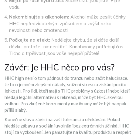
Mějte po ruce hydrataci:
Suché ústa jsou jisté. Pijte
vodu.
Nekombinujte s alkoholem:
Alkohol může zesílit účinky
HHC nepředvídatelným způsobem a zvýšit riziko
nevolnosti nebo zmatenosti.
Počkejte na efekt:
Nedělejte chybu, že si dáte další
dávku, protože „nic necítíte“. Kanabinoidy potřebují čas.
Ticho a trpělivost jsou vaše nejlepší přátelé.
Závěr: Je HHC něco pro vás?
HHC high není o tom pádnout do tranzu nebo zažít halucinace.
Je to o jemném zlepšení nálady, snížení stresu a získání pocitu
lehkosti. Pro lidi, kteří mají s THC problémy s úzkostí nebo kteří
hledají legální alternativu k rekreaci, může být HHC skvělou
volbou. Pro zkušené konzumenty marihuany může být naopak
příliš slabý.
Konečné slovo závisí na vaší toleranci a očekávání. Pokud
hledáte zábavu a sociální uvolnění bez extrémních účinků, HHC
stojí za vyzkoušení. Jen pamatujte na kvalitu produktu a respekt