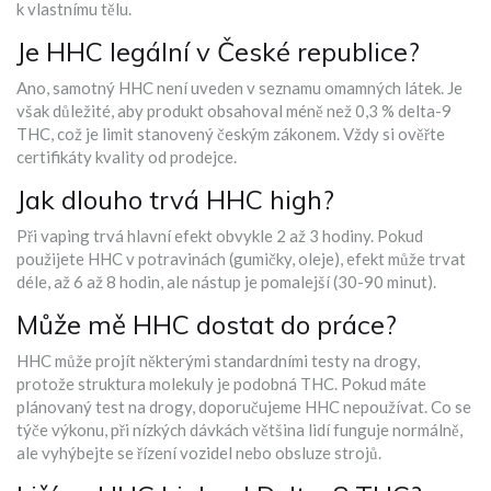
k vlastnímu tělu.
Je HHC legální v České republice?
Ano, samotný HHC není uveden v seznamu omamných látek. Je
však důležité, aby produkt obsahoval méně než 0,3 % delta-9
THC, což je limit stanovený českým zákonem. Vždy si ověřte
certifikáty kvality od prodejce.
Jak dlouho trvá HHC high?
Při vaping trvá hlavní efekt obvykle 2 až 3 hodiny. Pokud
použijete HHC v potravinách (gumičky, oleje), efekt může trvat
déle, až 6 až 8 hodin, ale nástup je pomalejší (30-90 minut).
Může mě HHC dostat do práce?
HHC může projít některými standardními testy na drogy,
protože struktura molekuly je podobná THC. Pokud máte
plánovaný test na drogy, doporučujeme HHC nepoužívat. Co se
týče výkonu, při nízkých dávkách většina lidí funguje normálně,
ale vyhýbejte se řízení vozidel nebo obsluze strojů.