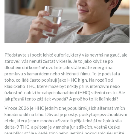
Představte si pocit lehké euforie, který vás nevrhá na gauč, ale
zároveň vás nenutí zůstat v křesle. Je to jako když se po
dlouhém dni konečně uvolníte, ale stále máte energii na
promluvu s kamarádem nebo shlédnutí filmu. To je podstata
toho, co lidé často popisují jako
HHC high
. Na rozdíl od
klasického THC, které může být někdy příliš intenzivní nebo
úzkostné, nabízí hexahydrokanabinol (HHC) střední cestu. Ale
jak přesně tento zážitek vypadá? A proč ho tolik lidí hledá?
V roce 2026 je HHC jedním z nejpopulárnějších alternativních
kanabinoidů na trhu. Důvod je prostý: poskytuje psychoaktivní
efekt, který je pro mnoho uživatelů přijatelnější než plná síla
delta-9 THC, a přitom je v mnoha jurisdikcích, včetně České
republiky, stále v šedé zóně nebo legální, pokud splňuje určité