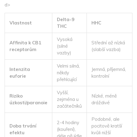
d>
Delta-9
Vlastnost
HHC
THC
Vysoká
Affinita k CB1
Střední až nízká
(silné
receptorům
(slabší vazba)
vazby)
Velmi silná,
Intenzita
Jemná, příjemná,
někdy
euforie
kontrolní
přehlcující
Vyšší,
Riziko
Nízké, méně
zejména u
úzkosti/paranoie
dráždivé
začátečníků
Podobné, ale
2-4 hodiny
Doba trvání
pocitově kratší
(kouření),
efektu
kvůli nižší
déle při jídle