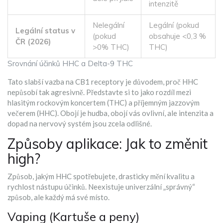
intenzitě
Nelegální
Legální (pokud
Legální status v
(pokud
obsahuje <0,3 %
ČR (2026)
>0% THC)
THC)
Srovnání účinků HHC a Delta-9 THC
Tato slabší vazba na CB1 receptory je důvodem, proč HHC
nepůsobí tak agresivně. Představte si to jako rozdíl mezi
hlasitým rockovým koncertem (THC) a příjemným jazzovým
večerem (HHC). Obojí je hudba, obojí vás ovlivní, ale intenzita a
dopad na nervový systém jsou zcela odlišné.
Způsoby aplikace: Jak to změnit
high?
Způsob, jakým HHC spotřebujete, drasticky mění kvalitu a
rychlost nástupu účinků. Neexistuje univerzální „správný“
způsob, ale každý má své místo.
Vaping (Kartuše a peny)