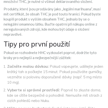
množství THC, je nutné si všímat deklarovaného složení.
Produkty, které jsou prodávány jako „legální marihuana“, musí
mít certifikát, že obsah THC je pod touto hranicí. Pokud byste
koupili produkt s vyšším obsahem THC, jednalo by se o
nelegální omamnou látku. Buďte opatrní při nákupu online z
neregulovaných zdrojů, kde mohou být údaje o složení
nepravdivé.
Tipy pro první použití
Pokud se rozhodnete HHC vyzkoušet poprvé, dodržte tyto
kroky pro nejlepší a nejbezpečnější zážitek:
Začněte malou dávkou:
Pokud vapeujete, udělejte jeden
krátký tah a počkejte 15 minut. Pokud používáte gumičky,
vezměte si polovinu doporučené dávky (např. 5 mg místo
10 mg).
Vyberte si správné prostředí:
Poprvé to zkuste doma,
kde se cítíte bezpečně a pohodlně. Nemusíte mít strach z
cizích pohledů nebo hluku.