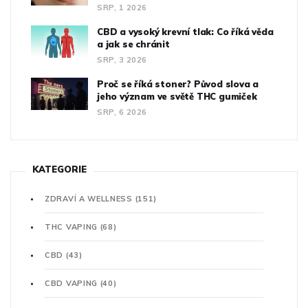
SRP, 1 2026
CBD a vysoký krevní tlak: Co říká věda
a jak se chránit
SRP, 3 2026
Proč se říká stoner? Původ slova a
jeho význam ve světě THC gumiček
SRP, 6 2026
KATEGORIE
ZDRAVÍ A WELLNESS
(151)
THC VAPING
(68)
CBD
(43)
CBD VAPING
(40)