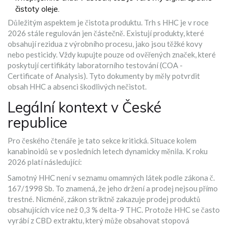
čistoty oleje.
Důležitým aspektem je čistota produktu. Trh s HHC je v roce
2026 stále regulován jen částečně. Existují produkty, které
obsahují rezidua z výrobního procesu, jako jsou těžké kovy
nebo pesticidy. Vždy kupujte pouze od ověřených značek, které
poskytují certifikáty laboratorního testování (COA -
Certificate of Analysis). Tyto dokumenty by měly potvrdit
obsah HHC a absenci škodlivých nečistot.
Legální kontext v České
republice
Pro českého čtenáře je tato sekce kritická. Situace kolem
kanabinoidů se v posledních letech dynamicky měnila. K roku
2026 platí následující:
Samotný HHC není v seznamu omamných látek podle zákona č.
167/1998 Sb. To znamená, že jeho držení a prodej nejsou přímo
trestné. Nicméně, zákon striktně zakazuje prodej produktů
obsahujících více než 0,3 % delta-9 THC. Protože HHC se často
vyrábí z CBD extraktu, který může obsahovat stopová