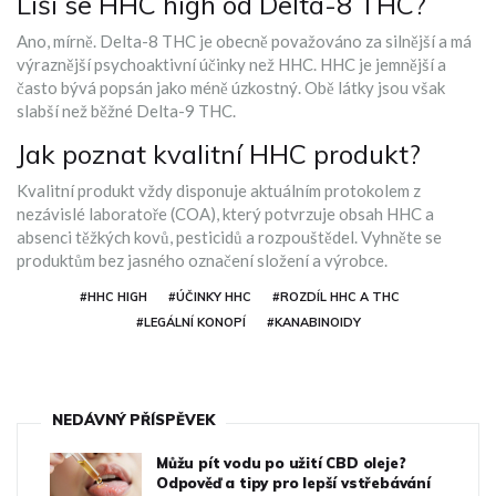
Liší se HHC high od Delta-8 THC?
Ano, mírně. Delta-8 THC je obecně považováno za silnější a má
výraznější psychoaktivní účinky než HHC. HHC je jemnější a
často bývá popsán jako méně úzkostný. Obě látky jsou však
slabší než běžné Delta-9 THC.
Jak poznat kvalitní HHC produkt?
Kvalitní produkt vždy disponuje aktuálním protokolem z
nezávislé laboratoře (COA), který potvrzuje obsah HHC a
absenci těžkých kovů, pesticidů a rozpouštědel. Vyhněte se
produktům bez jasného označení složení a výrobce.
#HHC HIGH
#ÚČINKY HHC
#ROZDÍL HHC A THC
#LEGÁLNÍ KONOPÍ
#KANABINOIDY
NEDÁVNÝ PŘÍSPĚVEK
Můžu pít vodu po užití CBD oleje?
Odpověď a tipy pro lepší vstřebávání