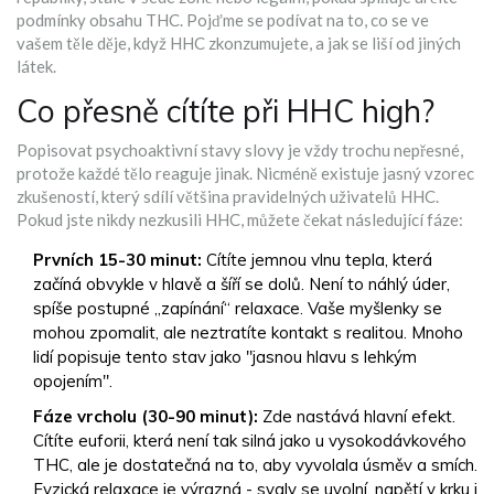
podmínky obsahu THC. Pojďme se podívat na to, co se ve
vašem těle děje, když HHC zkonzumujete, a jak se liší od jiných
látek.
Co přesně cítíte při HHC high?
Popisovat psychoaktivní stavy slovy je vždy trochu nepřesné,
protože každé tělo reaguje jinak. Nicméně existuje jasný vzorec
zkušeností, který sdílí většina pravidelných uživatelů HHC.
Pokud jste nikdy nezkusili HHC, můžete čekat následující fáze:
Prvních 15-30 minut:
Cítíte jemnou vlnu tepla, která
začíná obvykle v hlavě a šíří se dolů. Není to náhlý úder,
spíše postupné „zapínání“ relaxace. Vaše myšlenky se
mohou zpomalit, ale neztratíte kontakt s realitou. Mnoho
lidí popisuje tento stav jako "jasnou hlavu s lehkým
opojením".
Fáze vrcholu (30-90 minut):
Zde nastává hlavní efekt.
Cítíte euforii, která není tak silná jako u vysokodávkového
THC, ale je dostatečná na to, aby vyvolala úsměv a smích.
Fyzická relaxace je výrazná - svaly se uvolní, napětí v krku i