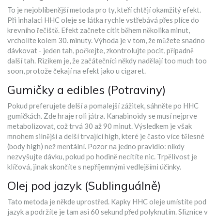
To je nejoblíbenější metoda pro ty, kteří chtějí okamžitý efekt.
Při inhalaci HHC oleje se látka rychle vstřebává přes plíce do
krevního řečiště. Efekt začnete cítit během několika minut,
vrcholíte kolem 30. minuty. Výhoda je v tom, že můžete snadno
dávkovat - jeden tah, počkejte, zkontrolujte pocit, případně
další tah. Rizikem je, že začátečníci někdy nadělají too much too
soon, protože čekají na efekt jako u cigaret.
Gumičky a edibles (Potraviny)
Pokud preferujete delší a pomalejší zážitek, sáhněte po HHC
gumičkách. Zde hraje roli játra. Kanabinoidy se musí nejprve
metabolizovat, což trvá 30 až 90 minut. Výsledkem je však
mnohem silnější a delší trvající high, které je často více tělesné
(body high) než mentální. Pozor na jedno pravidlo: nikdy
nezvyšujte dávku, pokud po hodině necítíte nic. Trpělivost je
klíčová, jinak skončíte s nepříjemnými vedlejšími účinky.
Olej pod jazyk (Sublinguálně)
Tato metoda je někde uprostřed. Kapky HHC oleje umístíte pod
jazyk a podržíte je tam asi 60 sekund před polyknutím. Sliznice v