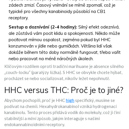
zádech zmizí. Časový vnímání se mírně zpomalí, což je
typické pro všechny kanabinoidy působící na CB1
receptory.
Sestup a doznívání (2-4 hodiny):
Silný efekt odeznívá,
ale zůstává vám pocit klidu a spokojenosti. Někdo může
pociťovat mírnou ospalost, zejména pokud byl HHC
konzumován v jídle nebo gumičkách. Většina lidí však
dokáže během této doby normálně fungovat, třeba vařit
nebo pracovat na méně náročných úkolech.
Klíčovým rozdílem oproti tradiční marihuane je absence silného
„couch-locku“ (paralýzy lůžka). S HHC se obvykle chcete hýbat,
procházet se nebo socializovat, nikoliv ležet nepohnutě.
HHC versus THC: Proč je to jiné?
Abychom pochopili, proč je HHC
high
specifický, musíme se
podívat na chemii. Hexahydrokanabinol vzniká hydrogenací
kanabinolu. Tento proces přidává vodík do molekuly, což ji činí
stabilnější a mění způsob, jakým interaguje s našimi
endokannabinoidními receptory.