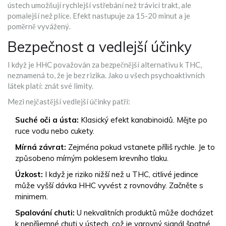
ústech umožňují rychlejší vstřebání než trávicí trakt, ale
pomalejší než plíce. Efekt nastupuje za 15-20 minut a je
poměrně vyvážený.
Bezpečnost a vedlejší účinky
I když je HHC považován za bezpečnější alternativu k THC,
neznamená to, že je bez rizika. Jako u všech psychoaktivních
látek platí: znát své limity.
Mezi nejčastější vedlejší účinky patří:
Suché oči a ústa:
Klasický efekt kanabinoidů. Mějte po
ruce vodu nebo cukety.
Mírná závrat:
Zejména pokud vstanete příliš rychle. Je to
způsobeno mírným poklesem krevního tlaku.
Úzkost:
I když je riziko nižší než u THC, citlivé jedince
může vyšší dávka HHC vyvést z rovnováhy. Začněte s
minimem.
Spalování chuti:
U nekvalitních produktů může docházet
k nepříjemné chuti v ústech, což je varovný signál špatné