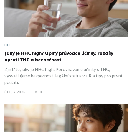
HHC
Jaký je HHC high? Úplný průvodce účinky, rozdíly
oproti THC a bezpečností
Zjistěte, jaký je HHC high. Porovnáváme účinky s THC,
vysvětlujeme bezpečnost, legální status v ČR a tipy pro první
použití.
ČEC, 7 2026
0