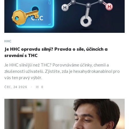
HHC
Je HHC opravdu silný? Pravda o síle, účincích a
srovnání s THC
Je HHC silnější než THC? Porovnáváme účinky, chemii a
zkušenosti uživatelů. Zjistěte, zda je hexahydrokanabinol pro
vás ten pravý výběr.
ČEC, 24 2026
0