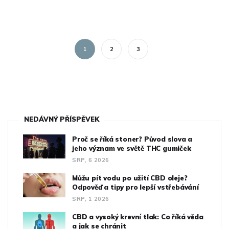
1
2
3
NEDÁVNÝ PŘÍSPĚVEK
Proč se říká stoner? Původ slova a
jeho význam ve světě THC gumiček
SRP, 6 2026
Můžu pít vodu po užití CBD oleje?
Odpověď a tipy pro lepší vstřebávání
SRP, 1 2026
CBD a vysoký krevní tlak: Co říká věda
a jak se chránit