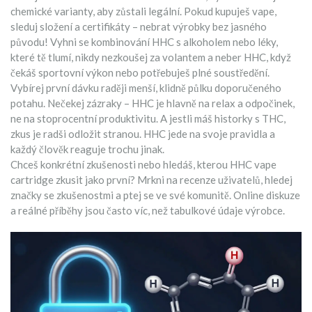
chemické varianty, aby zůstali legální. Pokud kupuješ vape,
sleduj složení a certifikáty – nebrat výrobky bez jasného
původu! Vyhni se kombinování HHC s alkoholem nebo léky,
které tě tlumí, nikdy nezkoušej za volantem a neber HHC, když
čekáš sportovní výkon nebo potřebuješ plné soustředění.
Vybírej první dávku raději menší, klidně půlku doporučeného
potahu. Nečekej zázraky – HHC je hlavně na relax a odpočinek,
ne na stoprocentní produktivitu. A jestli máš historky s THC,
zkus je radši odložit stranou. HHC jede na svoje pravidla a
každý člověk reaguje trochu jinak.
Chceš konkrétní zkušenosti nebo hledáš, kterou HHC vape
cartridge zkusit jako první? Mrkni na recenze uživatelů, hledej
značky se zkušenostmi a ptej se ve své komunitě. Online diskuze
a reálné příběhy jsou často víc, než tabulkové údaje výrobce.