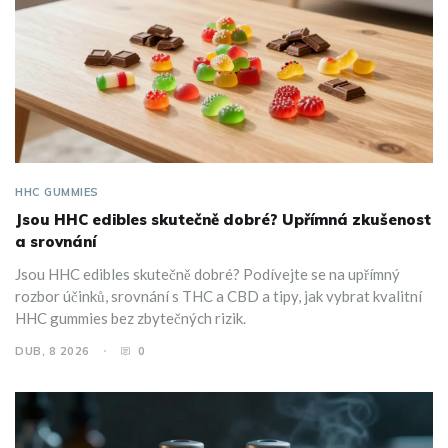
HHC GUMMIES
Jsou HHC edibles skutečně dobré? Upřímná zkušenost
a srovnání
Jsou HHC edibles skutečně dobré? Podívejte se na upřímný
rozbor účinků, srovnání s THC a CBD a tipy, jak vybrat kvalitní
HHC gummies bez zbytečných rizik.
DUB, 8 2026
0