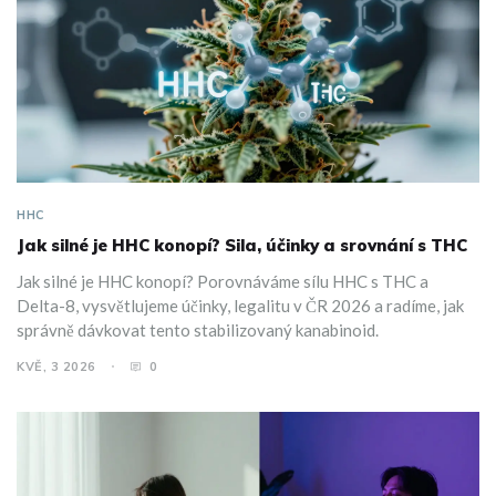
HHC
Jak silné je HHC konopí? Sila, účinky a srovnání s THC
Jak silné je HHC konopí? Porovnáváme sílu HHC s THC a
Delta-8, vysvětlujeme účinky, legalitu v ČR 2026 a radíme, jak
správně dávkovat tento stabilizovaný kanabinoid.
KVĚ, 3 2026
0