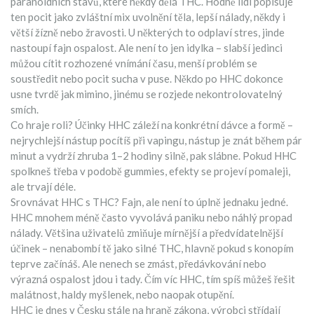
paranoidních stavů, které někdy dělá THC. Hodně lidí popisuje
ten pocit jako zvláštní mix uvolnění těla, lepší nálady, někdy i
větší žízně nebo žravosti. U některých to odplaví stres, jinde
nastoupí fajn ospalost. Ale není to jen idylka – slabší jedinci
můžou cítit rozhozené vnímání času, menší problém se
soustředit nebo pocit sucha v puse. Někdo po HHC dokonce
usne tvrdě jak mimino, jinému se rozjede nekontrolovatelný
smích.
Co hraje roli? Účinky HHC záleží na konkrétní dávce a formě –
nejrychlejší nástup pocítíš při vapingu, nástup je znát během pár
minut a vydrží zhruba 1–2 hodiny silně, pak slábne. Pokud HHC
spolkneš třeba v podobě gummies, efekty se projeví pomaleji,
ale trvají déle.
Srovnávat HHC s THC? Fajn, ale není to úplně jednaku jedné.
HHC mnohem méně často vyvolává paniku nebo náhlý propad
nálady. Většina uživatelů zmiňuje mírnější a předvídatelnější
účinek – nenabombí tě jako silné THC, hlavně pokud s konopím
teprve začínáš. Ale nenech se zmást, předávkování nebo
výrazná ospalost jdou i tady. Čím víc HHC, tím spíš můžeš řešit
malátnost, haldy myšlenek, nebo naopak otupění.
HHC je dnes v Česku stále na hraně zákona, výrobci střídají