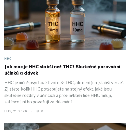
HHC
Jak moc je HHC slabší než THC? Skutečné porovnání
účinků a dávek
HHC je méně psychoaktivní než THC, ale není jen „slabší verze“.
Zjistěte, kolik HHC potřebujete na stejný efekt, jaké jsou
skutečné rozdíly v účincích a proč někteří lidé HHC milují,
zatímco jiní ho považují za zklamání.
LED, 21 2026
0